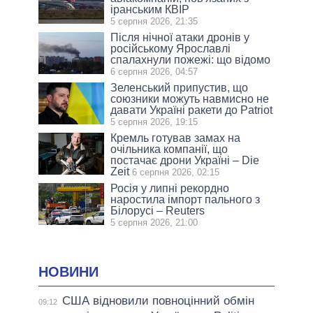
іранським КВІР
5 серпня 2026, 21:35
Після нічної атаки дронів у
російському Ярославлі
спалахнули пожежі: що відомо
6 серпня 2026, 04:57
Зеленський припустив, що
союзники можуть навмисно не
давати Україні ракети до Patriot
5 серпня 2026, 19:15
Кремль готував замах на
очільника компанії, що
постачає дрони Україні – Die
Zeit
6 серпня 2026, 02:15
Росія у липні рекордно
наростила імпорт пального з
Білорусі – Reuters
5 серпня 2026, 21:00
НОВИНИ
США відновили повноцінний обмін
09:12