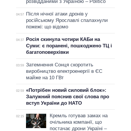
розвідданими з Україною – Politico
Після нічної атаки дронів у
04:57
російському Ярославлі спалахнули
пожежі: що відомо
Росія скинула чотири КАБи на
04:37
Суми: є поранені, пошкоджено ТЦ і
багатоповерхівки
Затемнення Сонця скоротить
03:59
виробництво електроенергії в ЄС
майже на 10 ГВт
«Потрібен новий силовий блок»:
02:59
Залужний пояснив свої слова про
вступ України до НАТО
Кремль готував замах на
02:15
очільника компанії, що
постачає дрони Україні –