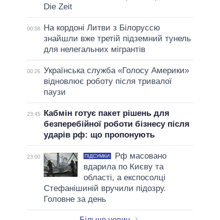
Die Zeit
На кордоні Литви з Білоруссю
00:58
знайшли вже третій підземний тунель
для нелегальних мігрантів
Українська служба «Голосу Америки»
00:26
відновлює роботу після тривалої
паузи
Кабмін готує пакет рішень для
23:45
безперебійної роботи бізнесу після
ударів рф: що пропонують
Рф масовано
ПІДСУМКИ
23:00
вдарила по Києву та
області, а експосолці
Стефанішиній вручили підозру.
Головне за день
Більше новин