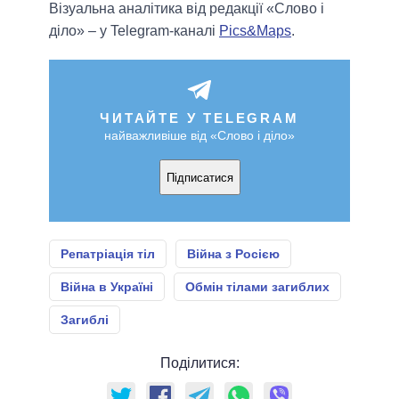
Візуальна аналітика від редакції «Слово і
діло» – у Telegram-каналі
Pics&Maps
.
ЧИТАЙТЕ У TELEGRAM
найважливіше від «Слово і діло»
Підписатися
Репатріація тіл
Війна з Росією
Війна в Україні
Обмін тілами загиблих
Загиблі
Поділитися: