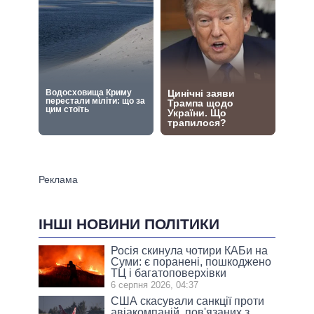
ІНШІ НОВИНИ ПОЛІТИКИ
Росія скинула чотири КАБи на
Суми: є поранені, пошкоджено
ТЦ і багатоповерхівки
6 серпня 2026, 04:37
США скасували санкції проти
авіакомпаній, пов'язаних з