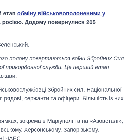
й етап
обміну військовополоненими у
а росією. Додому повернулися 205
Зеленський.
ького полону повертаються воїни Збройних Сил
ної прикордонної служби. Це перший етап
ержави.
ійськовослужбовці Збройних сил, Національної
 рядові, сержанти та офіцери. Більшість із них
Скільки картоплі
вирощували в
Україні до і під час
рямках, зокрема в Маріуполі та на «Азовсталі»,
великої війни
івському, Херсонському, Запорізькому,
ні ЧАЕС.