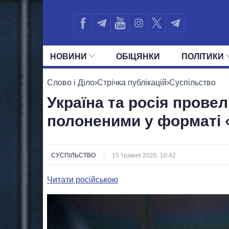
НОВИНИ
ОБIЦЯНКИ
ПОЛIТИКИ
УСІ ПОЛІТИКИ
ПРЕЗИДЕНТ І ОФ
Слово і Діло
›
Стрічка публікацій
›
Суспільство
Україна та росія прове
полоненими у форматі 
СУСПІЛЬСТВО
15 травня 2026, 10:42
Читати російською