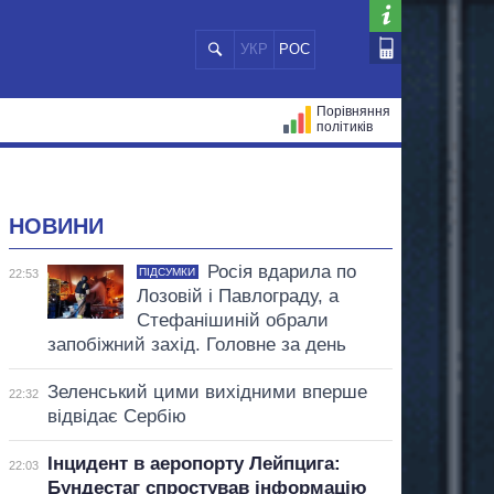
УКР
РОС
Порівняння
політиків
ЦІЙ
МЕРИ МІСТ
ВСІ ПЕРСОНИ
НОВИНИ
Росія вдарила по
ПІДСУМКИ
22:53
Лозовій і Павлограду, а
Стефанішиній обрали
запобіжний захід. Головне за день
Зеленський цими вихідними вперше
22:32
відвідає Сербію
Інцидент в аеропорту Лейпцига:
22:03
Бундестаг спростував інформацію