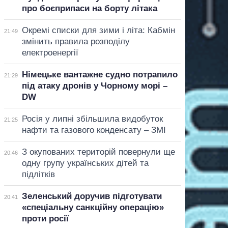
про боєприпаси на борту літака
Окремі списки для зими і літа: Кабмін
21:49
змінить правила розподілу
електроенергії
Німецьке вантажне судно потрапило
21:29
під атаку дронів у Чорному морі –
DW
Росія у липні збільшила видобуток
21:25
нафти та газового конденсату – ЗМІ
З окупованих територій повернули ще
20:46
одну групу українських дітей та
підлітків
Зеленський доручив підготувати
20:41
«спеціальну санкційну операцію»
проти росії