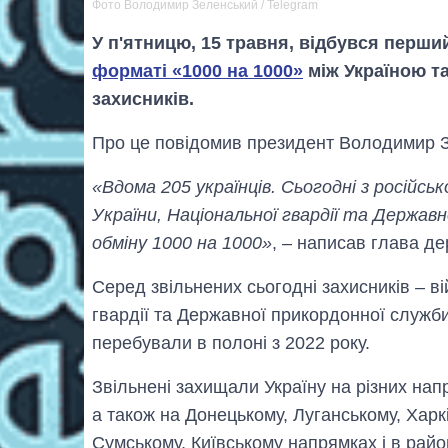
Фото Володимир Зеленський / Telegram
У п'ятницю, 15 травня, відбувся перши
форматі «1000 на 1000»
між Україною т
захисників.
Про це повідомив президент Володимир 
«Вдома 205 українців. Сьогодні з російс
України, Національної гвардії та Держав
обміну 1000 на 1000»
, – написав глава д
Серед звільнених сьогодні захисників – в
гвардії та Державної прикордонної служби:
перебували в полоні з 2022 року.
Звільнені захищали Україну на різних нап
а також на Донецькому, Луганському, Харк
Сумському, Київському напрямках і в райо