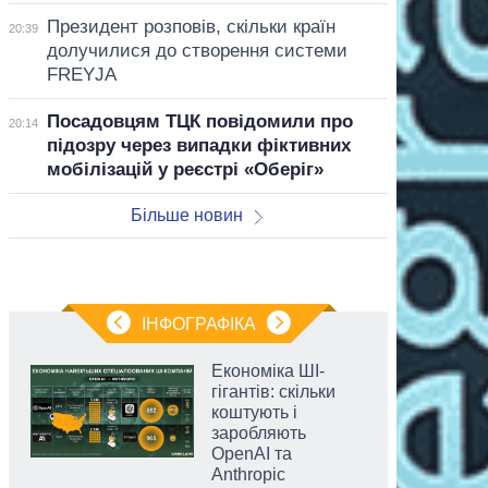
Президент розповів, скільки країн
20:39
долучилися до створення системи
FREYJA
Посадовцям ТЦК повідомили про
20:14
підозру через випадки фіктивних
мобілізацій у реєстрі «Оберіг»
Більше новин
ІНФОГРАФІКА
Економіка ШІ-
гігантів: скільки
коштують і
заробляють
OpenAI та
Anthropic