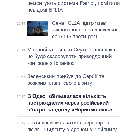
ремонтують системи Patriot, помітили
невідомі БПЛА
Сенат США підтримав
20:55
законопроєкт про «пекельні
санкції» проти росії
Міграційна криза в Сеуті: Італія поки
20:19
не буде скасовувати прикордонний
контроль з Іспанією
Зеленський прибув до Сербії та
19:52
розкрив плани свого візиту
В Одесі збільшилася кількість
19:17
постраждалих через російський
обстріл стадіону «Чорноморець»
Чехія посилить захист аеропортів
18:45
після інциденту з дроном у Лейпцигу