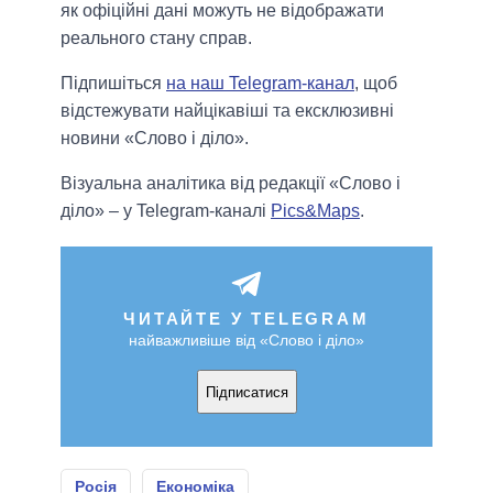
як офіційні дані можуть не відображати
реального стану справ.
Підпишіться
на наш Telegram-канал
, щоб
відстежувати найцікавіші та ексклюзивні
новини «Слово і діло».
Візуальна аналітика від редакції «Слово і
діло» – у Telegram-каналі
Pics&Maps
.
ЧИТАЙТЕ У TELEGRAM
найважливіше від «Слово і діло»
Підписатися
Росія
Економіка