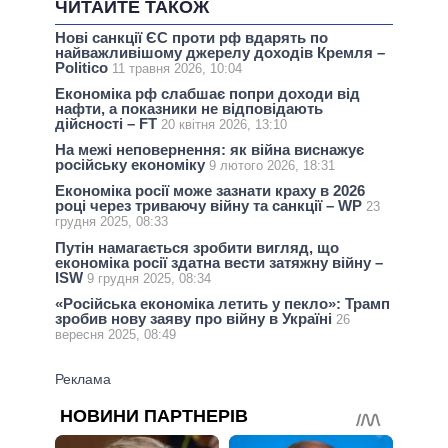
ЧИТАЙТЕ ТАКОЖ
Нові санкції ЄС проти рф вдарять по
найважливішому джерелу доходів Кремля –
Politico
11 травня 2026, 10:04
Економіка рф слабшає попри доходи від
нафти, а показники не відповідають
дійсності – FT
20 квітня 2026, 13:10
На межі неповернення: як війна виснажує
російську економіку
9 лютого 2026, 18:31
Економіка росії може зазнати краху в 2026
році через триваючу війну та санкції – WP
23
грудня 2025, 08:33
Путін намагається зробити вигляд, що
економіка росії здатна вести затяжну війну –
ISW
9 грудня 2025, 08:34
«Російська економіка летить у пекло»: Трамп
зробив нову заяву про вiйну в Укрaїнi
26
вересня 2025, 08:49