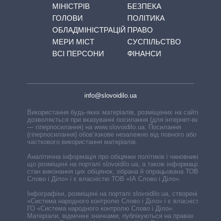
МІНІСТРІВ
БЕЗПЕКА
ГОЛОВИ
ПОЛІТИКА
ОБЛАДМІНІСТРАЦІЙ
ПРАВО
МЕРИ МІСТ
СУСПІЛЬСТВО
ВСІ ПЕРСОНИ
ФІНАНСИ
info@slovoidilo.ua
Використання будь-яких матеріалів, розміщених на сайті,
дозволяється при вказуванні посилання (для інтернет-видань
— гіперпосилання) на www.slovoidilo.ua. Посилання
(гіперпосилання) обов’язкове незалежно від повного або
часткового використання матеріалів.
Аналітична інформація про обіцянки політиків і чиновників,
що розміщені на порталі slovoidilo.ua, а також інформація про
стан виконання цих обіцянок, зібрана й опрацьована ТОВ «ІА
Слово і Діло» і є власністю ТОВ «ІА Слово і Діло».
Інфографіки, розміщені на порталі slovoidilo.ua, створені ГО
«Система народного контролю Слово і Діло» і є власністю
ГО «Система народного контролю Слово і Діло».
Матеріали, відмічені значками, публікуються на правах