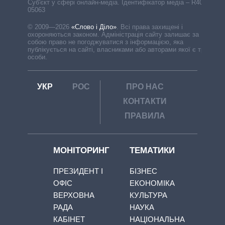
Cуб'єкт у сфері онлайн-медіа. Ідентифікатор медіа – R40-
05063
© 2009—2026
«Слово і Діло»
.
Всі права захищені і
охороняються законом. Адміністрація сайту залишає за
собою право не погоджуватися з інформацією, яка
публікується на сайті, власниками або авторами якої є треті
особи.
УКР
РОС
ПРО НАС
КОНТАКТИ
ПРАВИЛА
МОНІТОРИНГ
ТЕМАТИКИ
ПРЕЗИДЕНТ І
БІЗНЕС
ОФІС
ЕКОНОМІКА
ВЕРХОВНА
КУЛЬТУРА
РАДА
НАУКА
КАБІНЕТ
НАЦІОНАЛЬНА