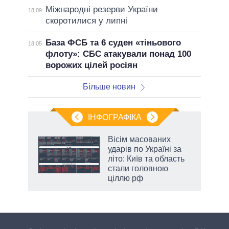
Міжнародні резерви України
18:09
скоротилися у липні
База ФСБ та 6 суден «тіньового
18:05
флоту»: СБС атакували понад 100
ворожих цілей росіян
Більше новин
ІНФОГРАФІКА
Вісім масованих
раїні
ударів по Україні за
ої
літо: Київ та область
стали головною
ціллю рф