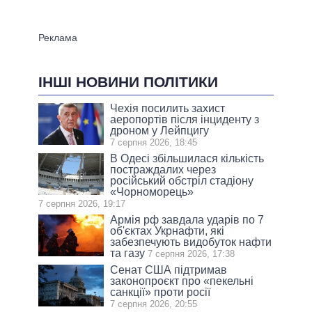
ІНШІ НОВИНИ ПОЛІТИКИ
Чехія посилить захист
аеропортів після інциденту з
дроном у Лейпцигу
7 серпня 2026, 18:45
В Одесі збільшилася кількість
постраждалих через
російський обстріл стадіону
«Чорноморець»
7 серпня 2026, 19:17
Армія рф завдала ударів по 7
об'єктах Укрнафти, які
забезпечують видобуток нафти
та газу
7 серпня 2026, 17:38
Сенат США підтримав
законопроєкт про «пекельні
санкції» проти росії
7 серпня 2026, 20:55