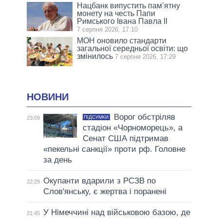
Нацбанк випустить пам’ятну
монету на честь Папи
Римського Івана Павла II
7 серпня 2026, 17:10
МОН оновило стандарти
загальної середньої освіти: що
змінилось
7 серпня 2026, 17:29
НОВИНИ
Ворог обстріляв
ПІДСУМКИ
23:09
стадіон «Чорноморець», а
Сенат США підтримав
«пекельні санкції» проти рф. Головне
за день
Окупанти вдарили з РСЗВ по
22:29
Слов'янську, є жертва і поранені
У Німеччині над військовою базою, де
21:45