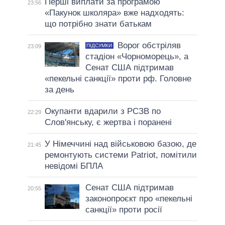
Перші виплати за програмою
23:56
«Пакунок школяра» вже надходять:
що потрібно знати батькам
Ворог обстріляв
ПІДСУМКИ
23:09
стадіон «Чорноморець», а
Сенат США підтримав
«пекельні санкції» проти рф. Головне
за день
Окупанти вдарили з РСЗВ по
22:29
Слов'янську, є жертва і поранені
У Німеччині над військовою базою, де
21:45
ремонтують системи Patriot, помітили
невідомі БПЛА
Сенат США підтримав
20:55
законопроєкт про «пекельні
санкції» проти росії