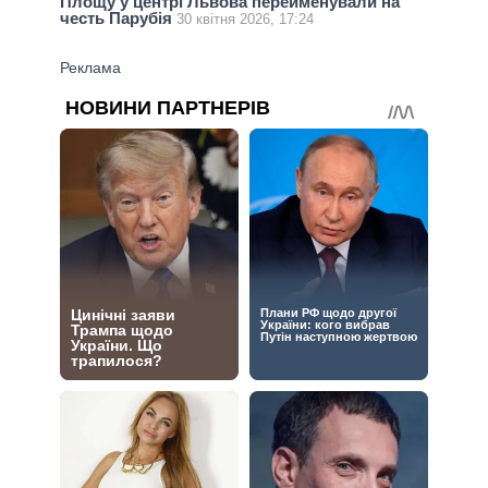
Площу у центрі Львова перейменували на
честь Парубія
30 квітня 2026, 17:24