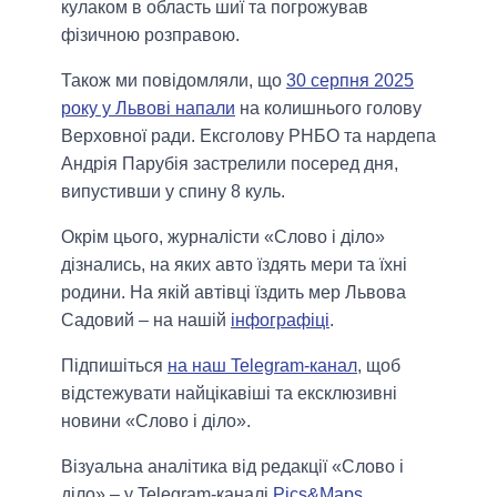
кулаком в область шиї та погрожував
фізичною розправою.
Також ми повідомляли, що
30 серпня 2025
року у Львові напали
на колишнього голову
Верховної ради. Ексголову РНБО та нардепа
Андрія Парубія застрелили посеред дня,
випустивши у спину 8 куль.
Окрім цього, журналісти «Слово і діло»
дізнались, на яких авто їздять мери та їхні
родини. На якій автівці їздить мер Львова
Садовий – на нашій
інфографіці
.
Підпишіться
на наш Telegram-канал
, щоб
відстежувати найцікавіші та ексклюзивні
новини «Слово і діло».
Візуальна аналітика від редакції «Слово і
діло» – у Telegram-каналі
Pics&Maps
.