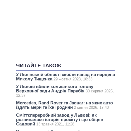
ЧИТАЙТЕ ТАКОЖ
У Львівській області скоїли напад на нардепа
Миколу Тищенка
29 жовтня 2023, 10:33
У Львові вбили колишнього голову
Верховної ради Андрія Парубія
30 серпня 2025,
12:37
Mercedes, Rand Rover та Jaguar: на яких авто
їздять мери та їхні родини
2 квітня 2026, 17:40
Сміттєпереробний завод у Львові: як
розвивалася історія проєкту і що обіцяв
Садовий
13 травня 2021, 11:28