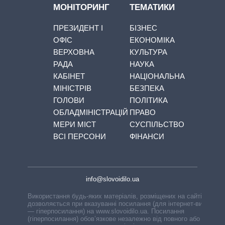
МОНІТОРИНГ
ТЕМАТИКИ
ПРЕЗИДЕНТ І
БІЗНЕС
ОФІС
ЕКОНОМІКА
ВЕРХОВНА
КУЛЬТУРА
РАДА
НАУКА
КАБІНЕТ
НАЦІОНАЛЬНА
МІНІСТРІВ
БЕЗПЕКА
ГОЛОВИ
ПОЛІТИКА
ОБЛАДМІНІСТРАЦІЙ
ПРАВО
МЕРИ МІСТ
СУСПІЛЬСТВО
ВСІ ПЕРСОНИ
ФІНАНСИ
info@slovoidilo.ua
Використання будь-яких матеріалів, розміщених на сайті,
дозволяється при вказуванні посилання (для інтернет-видань
— гіперпосилання) на www.slovoidilo.ua. Посилання
(гіперпосилання) обов’язкове незалежно від повного або