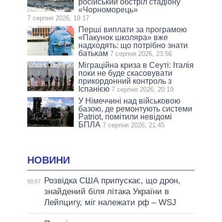
російський обстріл стадіону
«Чорноморець»
7 серпня 2026, 19:17
Перші виплати за програмою
«Пакунок школяра» вже
надходять: що потрібно знати
батькам
7 серпня 2026, 23:56
Міграційна криза в Сеуті: Італія
поки не буде скасовувати
прикордонний контроль з
Іспанією
7 серпня 2026, 20:19
У Німеччині над військовою
базою, де ремонтують системи
Patriot, помітили невідомі
БПЛА
7 серпня 2026, 21:45
НОВИНИ
Розвідка США припускає, що дрон,
00:57
знайдений біля літака України в
Лейпцигу, міг належати рф – WSJ