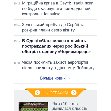
Міграційна криза в Сеуті: Італія поки
20:19
не буде скасовувати прикордонний
контроль з Іспанією
Зеленський прибув до Сербії та
19:52
розкрив плани свого візиту
В Одесі збільшилася кількість
19:17
постраждалих через російський
обстріл стадіону «Чорноморець»
Чехія посилить захист аеропортів
18:45
після інциденту з дроном у Лейпцигу
Більше новин
ІНФОГРАФІКА
жет
Як за 10 років
змінилася кількість