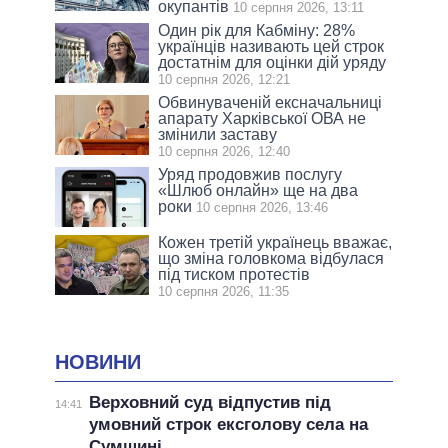
окупантів
10 серпня 2026, 13:11
Один рік для Кабміну: 28%
українців називають цей строк
достатнім для оцінки дій уряду
10 серпня 2026, 12:21
Обвинуваченій ексначальниці
апарату Харківської ОВА не
змінили заставу
10 серпня 2026, 12:40
Уряд продовжив послугу
«Шлюб онлайн» ще на два
роки
10 серпня 2026, 13:46
Кожен третій українець вважає,
що зміна головкома відбулася
під тиском протестів
10 серпня 2026, 11:35
НОВИНИ
Верховний суд відпустив під
14:41
умовний строк ексголову села на
Сумщині