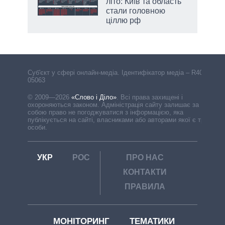
літо: Київ та область
стали головною
ціллю рф
Cуб'єкт у сфері онлайн-медіа. Ідентифікатор медіа – R40-
05063
© 2009—2026
«Слово і Діло»
.
Всі права захищені і
охороняються законом. Адміністрація сайту залишає за
собою право не погоджуватися з інформацією, яка
публікується на сайті, власниками або авторами якої є треті
особи.
УКР
РОС
ПРО НАС
КОНТАКТИ
ПРАВИЛА
МОНІТОРИНГ
ТЕМАТИКИ