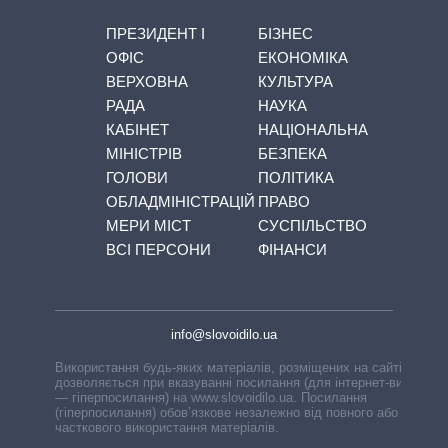
ПРЕЗИДЕНТ І
БІЗНЕС
ОФІС
ЕКОНОМІКА
ВЕРХОВНА
КУЛЬТУРА
РАДА
НАУКА
КАБІНЕТ
НАЦІОНАЛЬНА
МІНІСТРІВ
БЕЗПЕКА
ГОЛОВИ
ПОЛІТИКА
ОБЛАДМІНІСТРАЦІЙ
ПРАВО
МЕРИ МІСТ
СУСПІЛЬСТВО
ВСІ ПЕРСОНИ
ФІНАНСИ
info@slovoidilo.ua
Використання будь-яких матеріалів, розміщених на сайті,
дозволяється при вказуванні посилання (для інтернет-видань
— гіперпосилання) на www.slovoidilo.ua. Посилання
(гіперпосилання) обов’язкове незалежно від повного або
часткового використання матеріалів.