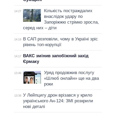
Кількість постраждалих
14:27
внаслідок удару по
Запоріжжю стрімко зросла,
серед них – діти
В САП розповіли, чому в Україні зріс
14:19
рівень топ-корупції
ВАКС змінив запобіжний захід
14:17
Єрмаку
Уряд продовжив послугу
13:46
«Шлюб онлайн» ще на два
роки
У Лейпцигу дрон врізався у крило
13:38
українського Ан-124: ЗМІ розкрили
нові деталі