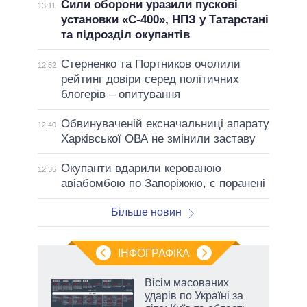
Сили оборони уразили пускові
13:11
установки «С-400», НПЗ у Татарстані
та підрозділ окупантів
Стерненко та Портников очолили
12:52
рейтинг довіри серед політичних
блогерів – опитування
Обвинуваченій ексначальниці апарату
12:40
Харківської ОВА не змінили заставу
Окупанти вдарили керованою
12:35
авіабомбою по Запоріжжю, є поранені
Більше новин
ІНФОГРАФІКА
Вісім масованих
ть
ударів по Україні за