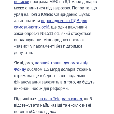
посилки
програма МВФ на 8,1 млрд доларів
може опинитися під загрозою. Попри те, що
уряд на чолі з Юлією Свириденко шукає
альтернативи
впровадженню ПДВ для
самозайнятих осіб
, ще один важливий
законопроєкт №15112-1, який стосується
оподаткування міжнародних посилок,
«завис» у парламенті без підтримки
депутатів.
Як відомо,
перший транш допомоги від
Фонду
обсягом 1,5 млрд доларів Україна
отримала ще в березні, але подальше
фінансування залежить від того, чи будуть
виконані необхідні реформи.
Підпишіться
на наш Telegram-канал
, щоб
відстежувати найцікавіші та ексклюзивні
новини «Слово і діло».