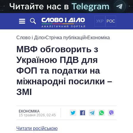
УКР
РОС
НОВИНИ
Слово і Діло
›
Стрічка публікацій
›
Економіка
МВФ обговорить з
ОБIЦЯНКИ
СТРІЧКА
ПОЛІТИКА
Україною ПДВ для
ПОДІЇ
ЕКОНОМІКА
ПОЛIТИКИ
ФОП та податки на
СТАТТІ
СУСПІЛЬСТВО
ІНФОГРАФІКА
ДУМКИ
СВІТ
УСІ ПОЛІТИКИ
міжнародні посилки –
ОГЛЯДИ
ПРЕЗИДЕНТ І ОФІС
ЗМІ
ВІДЕО
ДАЙДЖЕСТИ
ВЕРХОВНА РАДА
ПІДТРИМАТИ
КАБІНЕТ МІНІСТРІВ
ГОЛОВИ ОБЛАДМІНІСТРАЦІЙ
ЕКОНОМІКА
ПОРІВНЯННЯ ПОЛІТИКІВ
15 травня 2026, 02:45
МЕРИ МІСТ
Читати російською
ВСІ ПЕРСОНИ