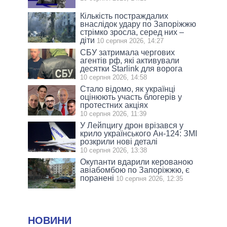
Кількість постраждалих
внаслідок удару по Запоріжжю
стрімко зросла, серед них –
діти
10 серпня 2026, 14:27
СБУ затримала чергових
агентів рф, які активували
десятки Starlink для ворога
10 серпня 2026, 14:58
Стало відомо, як українці
оцінюють участь блогерів у
протестних акціях
10 серпня 2026, 11:39
У Лейпцигу дрон врізався у
крило українського Ан-124: ЗМІ
розкрили нові деталі
10 серпня 2026, 13:38
Окупанти вдарили керованою
авіабомбою по Запоріжжю, є
поранені
10 серпня 2026, 12:35
НОВИНИ