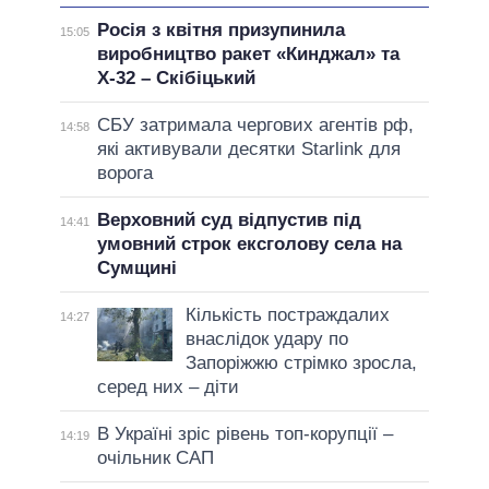
Росія з квітня призупинила
15:05
виробництво ракет «Кинджал» та
Х-32 – Скібіцький
СБУ затримала чергових агентів рф,
14:58
які активували десятки Starlink для
ворога
Верховний суд відпустив під
14:41
умовний строк ексголову села на
Сумщині
Кількість постраждалих
14:27
внаслідок удару по
Запоріжжю стрімко зросла,
серед них – діти
В Україні зріс рівень топ-корупції –
14:19
очільник САП