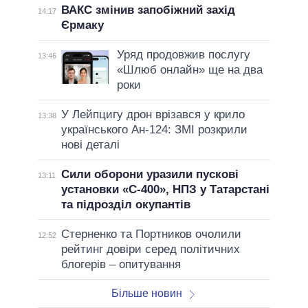
ВАКС змінив запобіжний захід
14:17
Єрмаку
Уряд продовжив послугу
13:46
«Шлюб онлайн» ще на два
роки
У Лейпцигу дрон врізався у крило
13:38
українського Ан-124: ЗМІ розкрили
нові деталі
Сили оборони уразили пускові
13:11
установки «С-400», НПЗ у Татарстані
та підрозділ окупантів
Стерненко та Портников очолили
12:52
рейтинг довіри серед політичних
блогерів – опитування
Більше новин