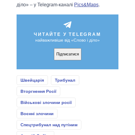
діло» – у Telegram-каналі
Pics&Maps
.
ЧИТАЙТЕ У TELEGRAM
найважливіше від «Слово і діло»
Підписатися
Швейцарія
Трибунал
Вторгнення Росії
Військові злочини росії
Воєнні злочини
Спецтрибунал над путіним