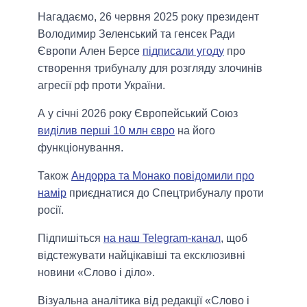
Нагадаємо, 26 червня 2025 року президент
Володимир Зеленський та генсек Ради
Європи Ален Берсе
підписали угоду
про
створення трибуналу для розгляду злочинів
агресії рф проти України.
А у січні 2026 року Європейський Союз
виділив перші 10 млн євро
на його
функціонування.
Також
Андорра та Монако повідомили про
намір
приєднатися до Спецтрибуналу проти
росії.
Підпишіться
на наш Telegram-канал
, щоб
відстежувати найцікавіші та ексклюзивні
новини «Слово і діло».
Візуальна аналітика від редакції «Слово і