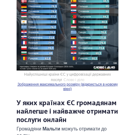
Найуспішніші країни ЄС у цифровізації державних
послуг
Слово і діло
Зображення максимального розміру (відкриється в новому
вікні)
У яких країнах ЄС громадянам
найлегше і найважче отримати
послуги онлайн
Громадяни
Мальти
можуть отримати до