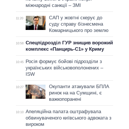
міжнародні санкції – ЗМІ
САП у жовтні скерує до
11:20
суду справу бізнесмена
Комарницького про землю
Спецпідрозділ ГУР знищив ворожий
10:58
комплекс «Панцирь-С1» у Криму
Росія формує бойові підрозділи з
10:45
українських військовополонених –
ISW
Окупанти атакували БПЛА
10:27
ринок на на Сумщині, є
важкопоранені
Апеляційна палата оштрафувала
10:10
обвинуваченого київського адвоката з
вироком