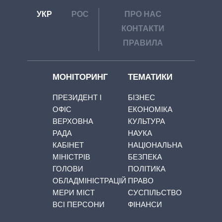
УКР
РОС
ПРО НАС
КОНТАКТИ
ПРАВИЛА
МОНІТОРИНГ
ТЕМАТИКИ
ПРЕЗИДЕНТ І
БІЗНЕС
ОФІС
ЕКОНОМІКА
ВЕРХОВНА
КУЛЬТУРА
РАДА
НАУКА
КАБІНЕТ
НАЦІОНАЛЬНА
МІНІСТРІВ
БЕЗПЕКА
ГОЛОВИ
ПОЛІТИКА
ОБЛАДМІНІСТРАЦІЙ
ПРАВО
МЕРИ МІСТ
СУСПІЛЬСТВО
ВСІ ПЕРСОНИ
ФІНАНСИ