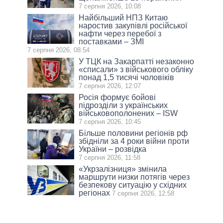
7 серпня 2026, 10:08
Найбільший НПЗ Китаю
наростив закупівлі російської
нафти через перебої з
поставками – ЗМІ
7 серпня 2026, 08:54
У ТЦК на Закарпатті незаконно
«списали» з військового обліку
понад 1,5 тисячі чоловіків
7 серпня 2026, 12:07
Росія формує бойові
підрозділи з українських
військовополонених – ISW
7 серпня 2026, 10:45
Більше половини регіонів рф
збідніли за 4 роки війни проти
України – розвідка
7 серпня 2026, 11:58
«Укрзалізниця» змінила
маршрути низки потягів через
безпекову ситуацію у східних
регіонах
7 серпня 2026, 12:58