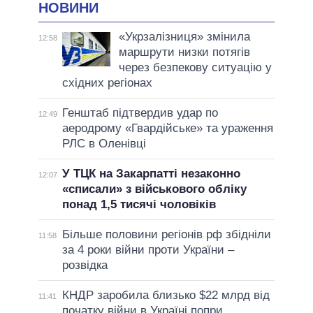
НОВИНИ
«Укрзалізниця» змінила
12:58
маршрути низки потягів
через безпекову ситуацію у
східних регіонах
Генштаб підтвердив удар по
12:49
аеродрому «Гвардійське» та ураження
РЛС в Оленівці
У ТЦК на Закарпатті незаконно
12:07
«списали» з військового обліку
понад 1,5 тисячі чоловіків
Більше половини регіонів рф збідніли
11:58
за 4 роки війни проти України –
розвідка
КНДР заробила близько $22 млрд від
11:41
початку війни в Україні попри