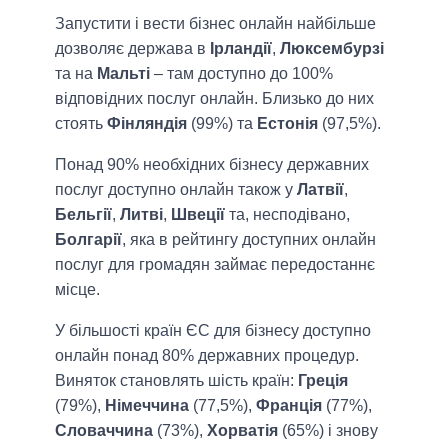
Запустити і вести бізнес онлайн найбільше
дозволяє держава в
Ірландії
,
Люксембурзі
та на
Мальті
– там доступно до 100%
відповідних послуг онлайн. Близько до них
стоять
Фінляндія
(99%) та
Естонія
(97,5%).
Понад 90% необхідних бізнесу державних
послуг доступно онлайн також у
Латвії
,
Бельгії
,
Литві
,
Швеції
та, несподівано,
Болгарії
, яка в рейтингу доступних онлайн
послуг для громадян займає передостаннє
місце.
У більшості країн ЄС для бізнесу доступно
онлайн понад 80% державних процедур.
Виняток становлять шість країн:
Греція
(79%),
Німеччина
(77,5%),
Франція
(77%),
Словаччина
(73%),
Хорватія
(65%) і знову