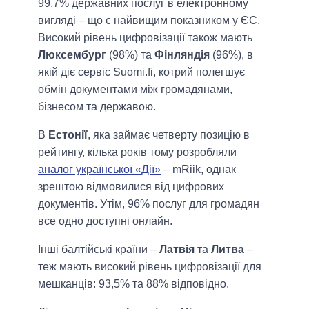
99,7% державних послуг в електронному
вигляді – що є найвищим показником у ЄС.
Високий рівень цифровізації також мають
Люксембург
(98%) та
Фінляндія
(96%), в
якій діє сервіс Suomi.fi, котрий полегшує
обмін документами між громадянами,
бізнесом та державою.
В
Естонії
, яка займає четверту позицію в
рейтингу, кілька років тому розробляли
аналог української «Дії»
– mRiik, однак
зрештою відмовилися від цифрових
документів. Утім, 96% послуг для громадян
все одно доступні онлайн.
Інші балтійські країни –
Латвія
та
Литва
–
теж мають високий рівень цифровізації для
мешканців: 93,5% та 88% відповідно.