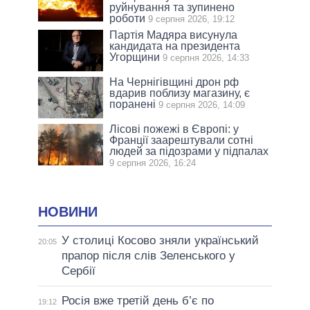
руйнування та зупинено
роботи
9 серпня 2026, 19:12
Партія Мадяра висунула
кандидата на президента
Угорщини
9 серпня 2026, 14:33
На Чернігівщині дрон рф
вдарив поблизу магазину, є
поранені
9 серпня 2026, 14:09
Лісові пожежі в Європі: у
Франції заарештували сотні
людей за підозрами у підпалах
9 серпня 2026, 16:24
НОВИНИ
У столиці Косово зняли український
20:05
прапор після слів Зеленського у
Сербії
Росія вже третій день б’є по
19:12