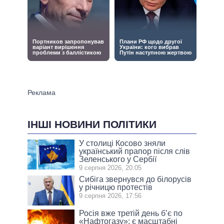
ІНШІ НОВИНИ ПОЛІТИКИ
У столиці Косово зняли
український прапор після слів
Зеленського у Сербії
9 серпня 2026, 20:05
Сибіга звернувся до білорусів
у річницю протестів
9 серпня 2026, 17:56
Росія вже третій день б’є по
«Нафтогазу»: є масштабні