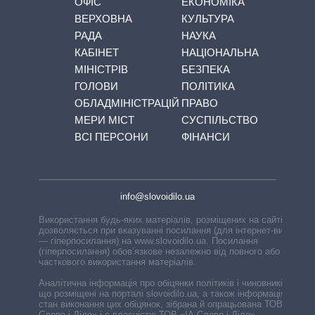
ОФІС
ЕКОНОМІКА
ВЕРХОВНА
КУЛЬТУРА
РАДА
НАУКА
КАБІНЕТ
НАЦІОНАЛЬНА
МІНІСТРІВ
БЕЗПЕКА
ГОЛОВИ
ПОЛІТИКА
ОБЛАДМІНІСТРАЦІЙ
ПРАВО
МЕРИ МІСТ
СУСПІЛЬСТВО
ВСІ ПЕРСОНИ
ФІНАНСИ
info@slovoidilo.ua
Використання будь-яких матеріалів, розміщених на сайті,
дозволяється при вказуванні посилання (для інтернет-видань
— гіперпосилання) на www.slovoidilo.ua. Посилання
(гіперпосилання) обов’язкове незалежно від повного або
часткового використання матеріалів.
Аналітична інформація про обіцянки політиків і чиновників,
що розміщені на порталі slovoidilo.ua, а також інформація про
стан виконання цих обіцянок, зібрана й опрацьована ТОВ «ІА
Слово і Діло» і є власністю ТОВ «ІА Слово і Діло».