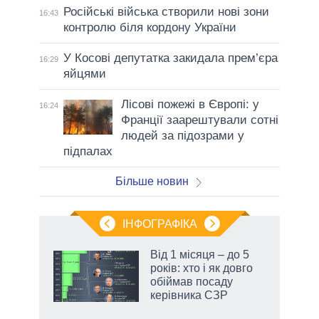
Російські війська створили нові зони
16:43
контролю біля кордону України
У Косові депутатка закидала прем’єра
16:29
яйцями
Лісові пожежі в Європі: у
16:24
Франції заарештували сотні
людей за підозрами у
підпалах
Більше новин
ІНФОГРАФІКА
 як
Від 1 місяця – до 5
и за
років: хто і як довго
обіймав посаду
2027-
керівника СЗР