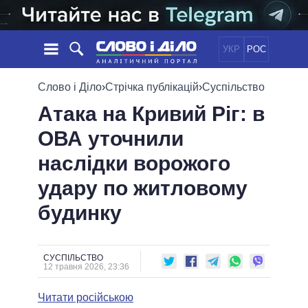
УКР
РОС
НОВИНИ
Слово і Діло
›
Стрічка публікацій
›
Суспільство
Атака на Кривий Ріг: в
ОБIЦЯНКИ
СТРІЧКА
ПОЛІТИКА
ОВА уточнили
ПОДІЇ
ЕКОНОМІКА
ПОЛIТИКИ
наслідки ворожого
СТАТТІ
СУСПІЛЬСТВО
ІНФОГРАФІКА
ДУМКИ
СВІТ
УСІ ПОЛІТИКИ
удару по житловому
ОГЛЯДИ
ПРЕЗИДЕНТ І ОФІС
будинку
ВІДЕО
ДАЙДЖЕСТИ
ВЕРХОВНА РАДА
ПІДТРИМАТИ
КАБІНЕТ МІНІСТРІВ
ГОЛОВИ ОБЛАДМІНІСТРАЦІЙ
СУСПІЛЬСТВО
ПОРІВНЯННЯ ПОЛІТИКІВ
12 травня 2026, 23:36
МЕРИ МІСТ
Читати російською
ВСІ ПЕРСОНИ