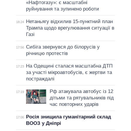
«Нафтогазу»: є масштабні
руйнування та зупинено роботи
Нетаньягу відхилив 15-пунктний план
18:24
Трампа щодо врегулювання ситуації в
Газі
Сибіга звернувся до білорусів у
17:56
річницю протестів
На Одещині сталася масштабна ДТП
17:23
за участі мікроавтобусів, є жертви та
постраждалі
Рф атакувала автобус із 12
17:19
дітьми та рятувальників під
час повторних ударів
Росія знищила гуманітарний склад
17:06
ВООЗ у Дніпрі