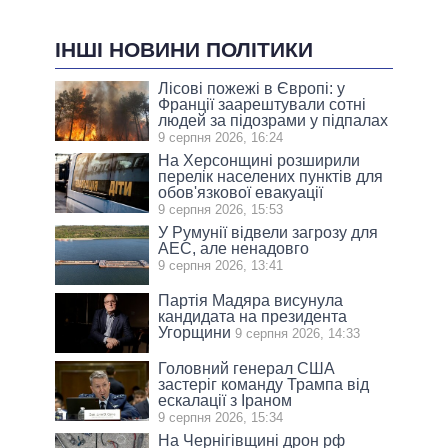
ІНШІ НОВИНИ ПОЛІТИКИ
Лісові пожежі в Європі: у
Франції заарештували сотні
людей за підозрами у підпалах
9 серпня 2026, 16:24
На Херсонщині розширили
перелік населених пунктів для
обов'язкової евакуації
9 серпня 2026, 15:53
У Румунії відвели загрозу для
АЕС, але ненадовго
9 серпня 2026, 13:41
Партія Мадяра висунула
кандидата на президента
Угорщини
9 серпня 2026, 14:33
Головний генерал США
застеріг команду Трампа від
ескалації з Іраном
9 серпня 2026, 15:34
На Чернігівщині дрон рф