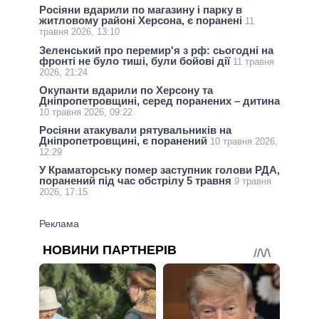
Росіяни вдарили по магазину і парку в
житловому районі Херсона, є поранені
11
травня 2026, 13:10
Зеленський про перемир'я з рф: сьогодні на
фронті не було тиші, були бойові дії
11 травня
2026, 21:24
Окупанти вдарили по Херсону та
Дніпропетровщині, серед поранених – дитина
10 травня 2026, 09:22
Росіяни атакували рятувальників на
Дніпропетровщині, є поранений
10 травня 2026,
12:29
У Краматорську помер заступник голови РДА,
поранений під час обстрілу 5 травня
9 травня
2026, 17:15