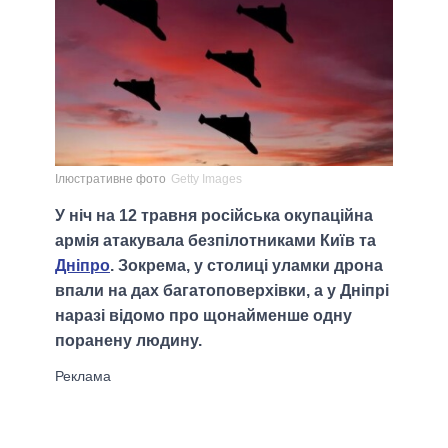
Ілюстративне фото
Getty Images
У ніч на 12 травня російська окупаційна
армія атакувала безпілотниками Київ та
Дніпро
. Зокрема, у столиці уламки дрона
впали на дах багатоповерхівки, а у Дніпрі
наразі відомо про щонайменше одну
поранену людину.