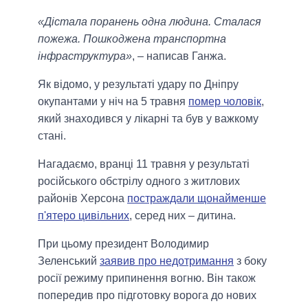
«Дістала поранень одна людина. Сталася
пожежа. Пошкоджена транспортна
інфраструктура»
, – написав Ганжа.
Як відомо, у результаті удару по Дніпру
окупантами у ніч на 5 травня
помер чоловік
,
який знаходився у лікарні та був у важкому
стані.
Нагадаємо, вранці 11 травня у результаті
російського обстрілу одного з житлових
районів Херсона
постраждали щонайменше
п'ятеро цивільних
, серед них – дитина.
При цьому президент Володимир
Зеленський
заявив про недотримання
з боку
росії режиму припинення вогню. Він також
попередив про підготовку ворога до нових