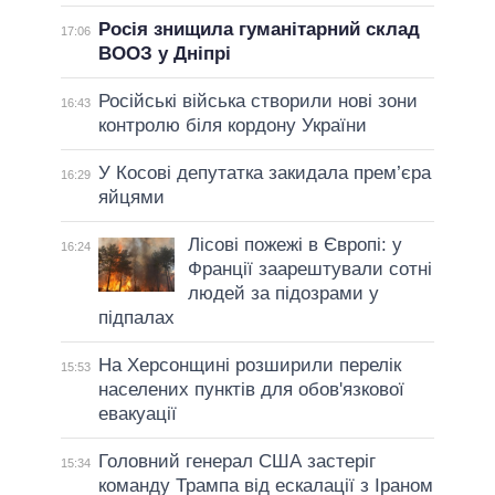
Росія знищила гуманітарний склад
17:06
ВООЗ у Дніпрі
Російські війська створили нові зони
16:43
контролю біля кордону України
У Косові депутатка закидала прем’єра
16:29
яйцями
Лісові пожежі в Європі: у
16:24
Франції заарештували сотні
людей за підозрами у
підпалах
На Херсонщині розширили перелік
15:53
населених пунктів для обов'язкової
евакуації
Головний генерал США застеріг
15:34
команду Трампа від ескалації з Іраном