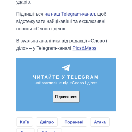
ударів.
Підпишіться
на наш Telegram-канал
, щоб
відстежувати найцікавіші та ексклюзивні
новини «Слово і діло».
Візуальна аналітика від редакції «Слово і
діло» – у Telegram-каналі
Pics&Maps
.
ЧИТАЙТЕ У TELEGRAM
найважливіше від «Слово і діло»
Підписатися
Київ
Дніпро
Поранені
Атака