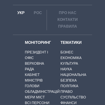
УКР
РОС
ПРО НАС
КОНТАКТИ
ПРАВИЛА
МОНІТОРИНГ
ТЕМАТИКИ
ПРЕЗИДЕНТ І
БІЗНЕС
ОФІС
ЕКОНОМІКА
ВЕРХОВНА
КУЛЬТУРА
РАДА
НАУКА
КАБІНЕТ
НАЦІОНАЛЬНА
МІНІСТРІВ
БЕЗПЕКА
ГОЛОВИ
ПОЛІТИКА
ОБЛАДМІНІСТРАЦІЙ
ПРАВО
МЕРИ МІСТ
СУСПІЛЬСТВО
ВСІ ПЕРСОНИ
ФІНАНСИ