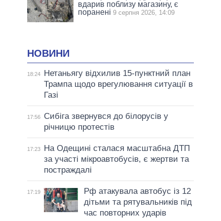
вдарив поблизу магазину, є
поранені
9 серпня 2026, 14:09
НОВИНИ
Нетаньягу відхилив 15-пунктний план
18:24
Трампа щодо врегулювання ситуації в
Газі
Сибіга звернувся до білорусів у
17:56
річницю протестів
На Одещині сталася масштабна ДТП
17:23
за участі мікроавтобусів, є жертви та
постраждалі
Рф атакувала автобус із 12
17:19
дітьми та рятувальників під
час повторних ударів