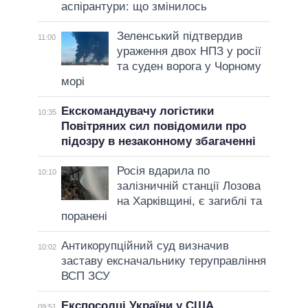
аспірантури: що змінилось
Зеленський підтвердив
11:00
ураження двох НПЗ у росії
та суден ворога у Чорному
морі
Екскомандувачу логістики
10:35
Повітряних сил повідомили про
підозру в незаконному збагаченні
Росія вдарила по
10:10
залізничній станції Лозова
на Харківщині, є загиблі та
поранені
Антикорупційний суд визначив
10:02
заставу ексначальнику теруправління
ВСП ЗСУ
Експосолці України у США
09:51