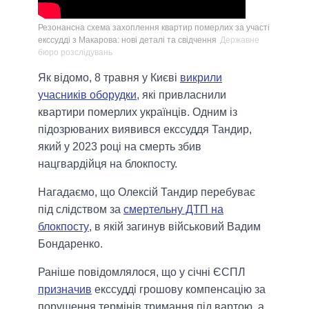
Резонансна схема захоплення квартир померлих за участі
екссудді з Макарова: нові деталі та свідчення
Державне
бюро розслідувань
Як відомо, 8 травня у Києві
викрили
учасників оборудки
, які привласнили
квартири померлих українців. Одним із
підозрюваних виявився екссуддя Тандир,
який у 2023 році на смерть збив
нацгвардійця на блокпосту.
Нагадаємо, що Олексій Тандир перебуває
під слідством за
смертельну ДТП на
блокпосту
, в якій загинув військовий Вадим
Бондаренко.
Раніше повідомлялося, що у січні ЄСПЛ
призначив
екссудді грошову компенсацію за
порушення термінів тримання під вартою, а