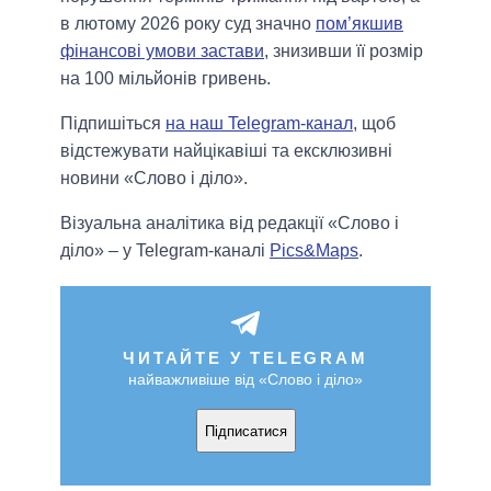
в лютому 2026 року суд значно
пом’якшив
фінансові умови застави
, знизивши її розмір
на 100 мільйонів гривень.
Підпишіться
на наш Telegram-канал
, щоб
відстежувати найцікавіші та ексклюзивні
новини «Слово і діло».
Візуальна аналітика від редакції «Слово і
діло» – у Telegram-каналі
Pics&Maps
.
ЧИТАЙТЕ У TELEGRAM
найважливіше від «Слово і діло»
Підписатися