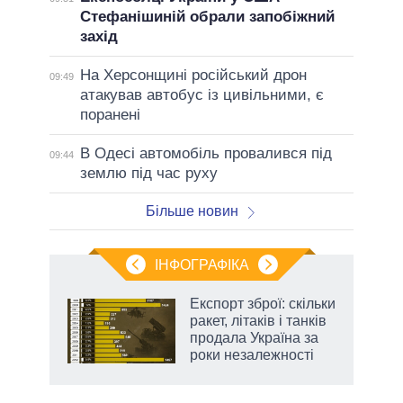
Стефанішиній обрали запобіжний
захід
На Херсонщині російський дрон
09:49
атакував автобус із цивільними, є
поранені
В Одесі автомобіль провалився під
09:44
землю під час руху
Більше новин
ІНФОГРАФІКА
Експорт зброї: скільки
ладів
ракет, літаків і танків
продала Україна за
роки незалежності