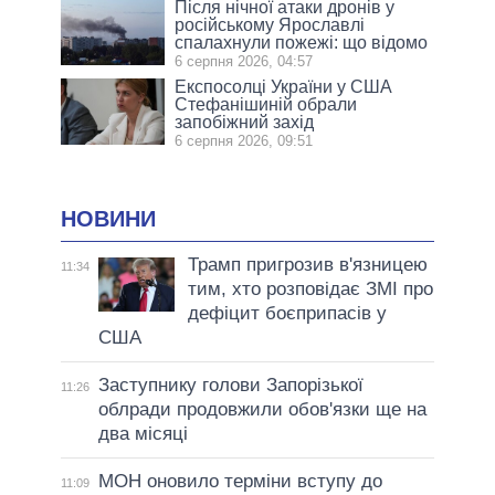
Після нічної атаки дронів у
російському Ярославлі
спалахнули пожежі: що відомо
6 серпня 2026, 04:57
Експосолці України у США
Стефанішиній обрали
запобіжний захід
6 серпня 2026, 09:51
НОВИНИ
Трамп пригрозив в'язницею
11:34
тим, хто розповідає ЗМІ про
дефіцит боєприпасів у
США
Заступнику голови Запорізької
11:26
облради продовжили обов'язки ще на
два місяці
МОН оновило терміни вступу до
11:09