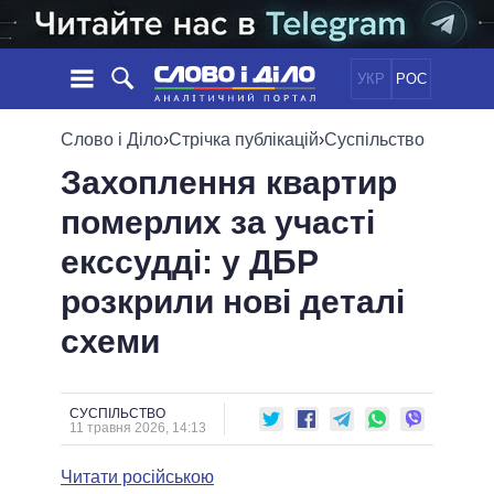
УКР
РОС
НОВИНИ
Слово і Діло
›
Стрічка публікацій
›
Суспільство
Захоплення квартир
ОБIЦЯНКИ
СТРІЧКА
ПОЛІТИКА
померлих за участі
ПОДІЇ
ЕКОНОМІКА
ПОЛIТИКИ
екссудді: у ДБР
СТАТТІ
СУСПІЛЬСТВО
ІНФОГРАФІКА
ДУМКИ
СВІТ
УСІ ПОЛІТИКИ
розкрили нові деталі
ОГЛЯДИ
ПРЕЗИДЕНТ І ОФІС
схеми
ВІДЕО
ДАЙДЖЕСТИ
ВЕРХОВНА РАДА
ПІДТРИМАТИ
КАБІНЕТ МІНІСТРІВ
ГОЛОВИ ОБЛАДМІНІСТРАЦІЙ
СУСПІЛЬСТВО
ПОРІВНЯННЯ ПОЛІТИКІВ
11 травня 2026, 14:13
МЕРИ МІСТ
Читати російською
ВСІ ПЕРСОНИ