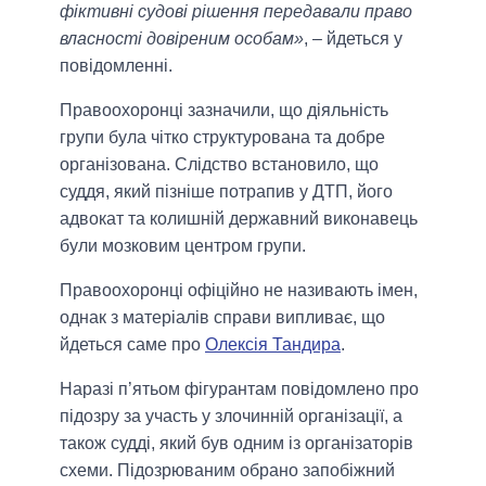
фіктивні судові рішення передавали право
власності довіреним особам»
, – йдеться у
повідомленні.
Правоохоронці зазначили, що діяльність
групи була чітко структурована та добре
організована. Слідство встановило, що
суддя, який пізніше потрапив у ДТП, його
адвокат та колишній державний виконавець
були мозковим центром групи.
Правоохоронці офіційно не називають імен,
однак з матеріалів справи випливає, що
йдеться саме про
Олексія Тандира
.
Наразі п’ятьом фігурантам повідомлено про
підозру за участь у злочинній організації, а
також судді, який був одним із організаторів
схеми. Підозрюваним обрано запобіжний