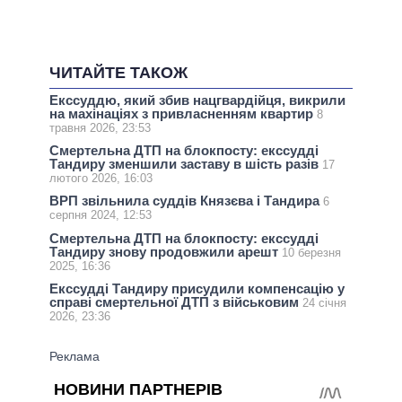
ЧИТАЙТЕ ТАКОЖ
Екссуддю, який збив нацгвардійця, викрили
на махінаціях з привласненням квартир
8
травня 2026, 23:53
Смертельна ДТП на блокпосту: екссудді
Тандиру зменшили заставу в шість разів
17
лютого 2026, 16:03
ВРП звільнила суддів Князєва і Тандира
6
серпня 2024, 12:53
Смертельна ДТП на блокпосту: екссудді
Тандиру знову продовжили арешт
10 березня
2025, 16:36
Екссудді Тандиру присудили компенсацію у
справі смертельної ДТП з військовим
24 січня
2026, 23:36