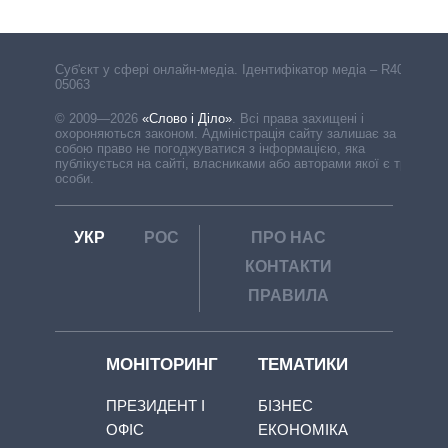
Cуб'єкт у сфері онлайн-медіа. Ідентифікатор медіа – R40-
05063
© 2009—2026
«Слово і Діло»
.
Всі права захищені і
охороняються законом. Адміністрація сайту залишає за
собою право не погоджуватися з інформацією, яка
публікується на сайті, власниками або авторами якої є треті
особи.
УКР
РОС
ПРО НАС
КОНТАКТИ
ПРАВИЛА
МОНІТОРИНГ
ТЕМАТИКИ
ПРЕЗИДЕНТ І
БІЗНЕС
ОФІС
ЕКОНОМІКА