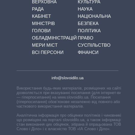
ВЕРХОВНА
КУЛЬТУРА
РАДА
НАУКА
КАБІНЕТ
НАЦІОНАЛЬНА
МІНІСТРІВ
БЕЗПЕКА
ГОЛОВИ
ПОЛІТИКА
ОБЛАДМІНІСТРАЦІЙ
ПРАВО
МЕРИ МІСТ
СУСПІЛЬСТВО
ВСІ ПЕРСОНИ
ФІНАНСИ
info@slovoidilo.ua
Використання будь-яких матеріалів, розміщених на сайті,
дозволяється при вказуванні посилання (для інтернет-видань
— гіперпосилання) на www.slovoidilo.ua. Посилання
(гіперпосилання) обов’язкове незалежно від повного або
часткового використання матеріалів.
Аналітична інформація про обіцянки політиків і чиновників,
що розміщені на порталі slovoidilo.ua, а також інформація про
стан виконання цих обіцянок, зібрана й опрацьована ТОВ «ІА
Слово і Діло» і є власністю ТОВ «ІА Слово і Діло».