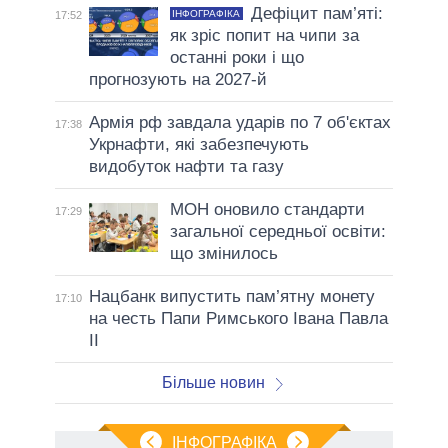
Дефіцит пам’яті:
ІНФОГРАФІКА
17:52
як зріс попит на чипи за
останні роки і що
прогнозують на 2027-й
Армія рф завдала ударів по 7 об'єктах
17:38
Укрнафти, які забезпечують
видобуток нафти та газу
МОН оновило стандарти
17:29
загальної середньої освіти:
що змінилось
Нацбанк випустить пам’ятну монету
17:10
на честь Папи Римського Івана Павла
II
Більше новин
ІНФОГРАФІКА