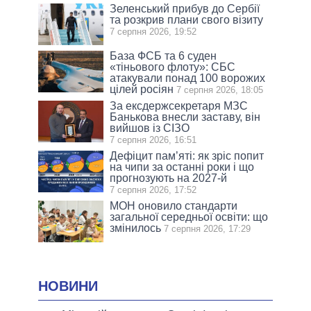
Зеленський прибув до Сербії
та розкрив плани свого візиту
7 серпня 2026, 19:52
База ФСБ та 6 суден
«тіньового флоту»: СБС
атакували понад 100 ворожих
цілей росіян
7 серпня 2026, 18:05
За ексдержсекретаря МЗС
Банькова внесли заставу, він
вийшов із СІЗО
7 серпня 2026, 16:51
Дефіцит пам’яті: як зріс попит
на чипи за останні роки і що
прогнозують на 2027-й
7 серпня 2026, 17:52
МОН оновило стандарти
загальної середньої освіти: що
змінилось
7 серпня 2026, 17:29
НОВИНИ