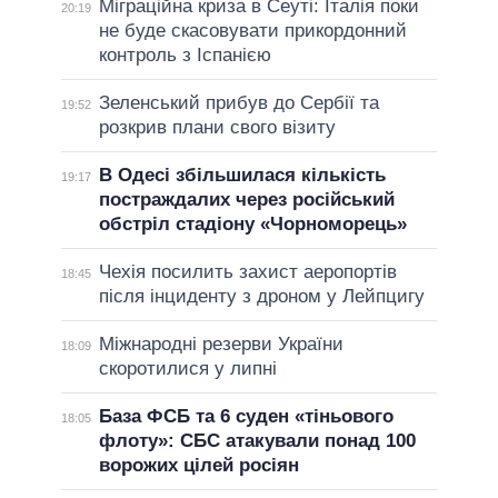
Міграційна криза в Сеуті: Італія поки
20:19
не буде скасовувати прикордонний
контроль з Іспанією
Зеленський прибув до Сербії та
19:52
розкрив плани свого візиту
В Одесі збільшилася кількість
19:17
постраждалих через російський
обстріл стадіону «Чорноморець»
Чехія посилить захист аеропортів
18:45
після інциденту з дроном у Лейпцигу
Міжнародні резерви України
18:09
скоротилися у липні
База ФСБ та 6 суден «тіньового
18:05
флоту»: СБС атакували понад 100
ворожих цілей росіян