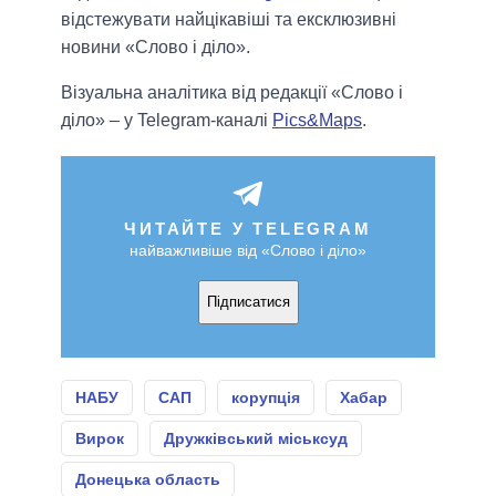
відстежувати найцікавіші та ексклюзивні
новини «Слово і діло».
Візуальна аналітика від редакції «Слово і
діло» – у Telegram-каналі
Pics&Maps
.
ЧИТАЙТЕ У TELEGRAM
найважливіше від «Слово і діло»
Підписатися
НАБУ
САП
корупція
Хабар
Вирок
Дружківський міськсуд
Донецька область