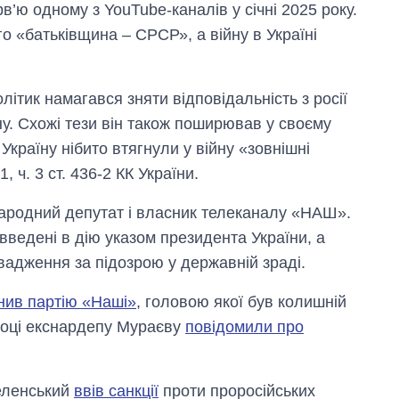
в’ю одному з YouTube-каналів у січні 2025 року.
о «батьківщина – СРСР», а війну в Україні
олітик намагався зняти відповідальність з росії
їну. Схожі тези він також поширював у своєму
Україну нібито втягнули у війну «зовнішні
, ч. 3 ст. 436-2 КК України.
народний депутат і власник телеканалу «НАШ».
введені в дію указом президента України, а
вадження за підозрою у державній зраді.
нив партію «Наші»
, головою якої був колишній
році екснардепу Мураєву
повідомили про
Зеленський
ввів санкції
проти проросійських