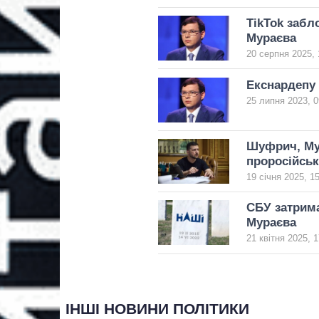
TikTok забл
Мураєва
20 серпня 2025, 
Екснардепу 
25 липня 2023, 0
Шуфрич, Мур
проросійськ
19 січня 2025, 1
СБУ затрима
Мураєва
21 квітня 2025, 1
ІНШІ НОВИНИ ПОЛІТИКИ