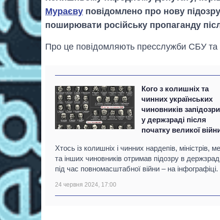
Мураєву
повідомлено про нову підозру
поширювати російську пропаганду післ
Про це повідомляють пресслужби СБУ та 
Кого з колишніх та
чинних українських
чиновників запідозр
у держзраді після
початку великої війн
Хтось із колишніх і чинних нардепів, міністрів, ме
та інших чиновників отримав підозру в держзрад
під час повномасштабної війни – на інфографіці.
24 червня 2024, 17:00