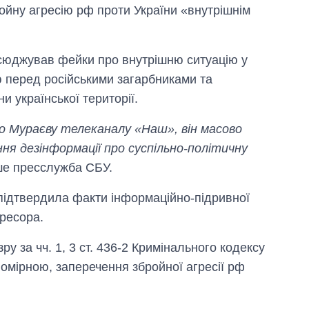
ойну агресію рф проти України «внутрішнім
всюджував фейки про внутрішню ситуацію у
ою перед російськими загарбниками та
 української території.
го Мураєву телеканалу «Наш», він масово
ня дезінформації про суспільно-політичну
ше пресслужба СБУ.
підтвердила факти інформаційно-підривної
гресора.
у за чч. 1, 3 ст. 436-2 Кримінального кодексу
омірною, заперечення збройної агресії рф