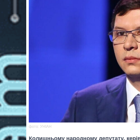
фото: УНІАН
Колишньому народному депутату, керів