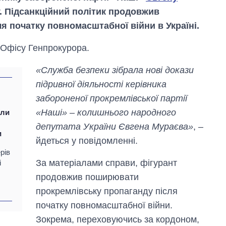
. Підсанкційний політик продовжив
я початку повномасштабної війни в Україні.
Офісу Генпрокурора.
«Служба безпеки зібрала нові докази
підривної діяльності керівника
забороненої прокремлівської партії
«Наші» – колишнього народного
или
депутата України Євгена Мураєва»
, –
и
йдеться у повідомленні.
рів
Від 1 місяця – до 5
За матеріалами справи, фігурант
і
років: хто і як
продовжив поширювати
довго обіймав
посаду керівника
прокремлівську пропаганду після
СЗР
початку повномасштабної війни.
Зокрема, переховуючись за кордоном,