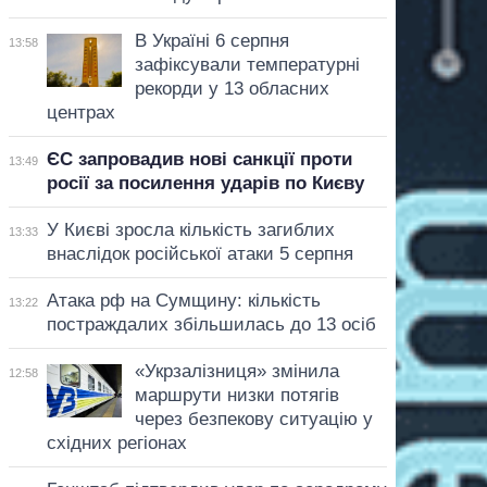
В Україні 6 серпня
13:58
зафіксували температурні
рекорди у 13 обласних
центрах
ЄС запровадив нові санкції проти
13:49
росії за посилення ударів по Києву
У Києві зросла кількість загиблих
13:33
внаслідок російської атаки 5 серпня
Атака рф на Сумщину: кількість
13:22
постраждалих збільшилась до 13 осіб
«Укрзалізниця» змінила
12:58
маршрути низки потягів
через безпекову ситуацію у
східних регіонах