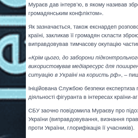
Мураєв дав інтерв’ю, в якому називав збр
громадянським конфліктом».
Як зазначається, також екснардеп розпо
країні, закликав її громадян скласти збр
виправдовував тимчасову окупацію частини
«Крім цього, до заборони підконтрольно
використовував медіаресурс для поширен
ситуацію в Україні на користь рф»
, – пи
Ініційована Службою безпеки експертиза 
діяльності фігуранта в інтересах країни-а
СБУ заочно повідомила Мураєву про підозр
України (виправдовування, визнання прав
проти України, глорифікація її учасників).