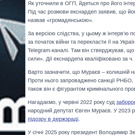
Як уточнили в ОГП, йдеться про його інтер
Під час розмови екснардеп заявив, що йог
назвав «громадянською».
За версією слідства, у цьому ж інтерв’ю п
за початок війни та перекласти її на Укра
Telegram-каналі. Там він стверджував, що 
сили». Дії екснардепа кваліфіковано за ч. 1
Варто зазначити, що Мураєв – колишній 
Проти нього запроваджено санкції РНБО, 
також він є фігурантом кримінального про
Нагадаємо, у червні 2022 року суд
заборо
народний депутат Євген Мураєв. У 2023 
підозру в держзраді
.
У сiчнi 2025 року президент Володимир 