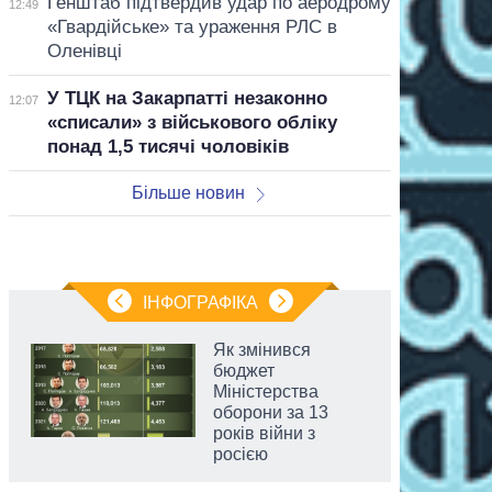
Генштаб підтвердив удар по аеродрому
12:49
«Гвардійське» та ураження РЛС в
Оленівці
У ТЦК на Закарпатті незаконно
12:07
«списали» з військового обліку
понад 1,5 тисячі чоловіків
Більше новин
ІНФОГРАФІКА
Як змінився
бюджет
Міністерства
оборони за 13
років війни з
росією