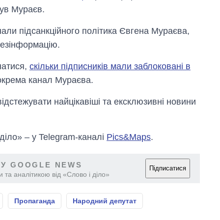
був Мураєв.
али підсанкційного політика Євгена Мураєва,
дезінформацію.
натися,
скільки підписників мали заблоковані в
зокрема канал Мураєва.
відстежувати найцікавіші та ексклюзивні новини
 діло» – у Telegram-каналі
Pics&Maps
.
 У GOOGLE NEWS
Підписатися
 та аналітикою від «Слово і діло»
Пропаганда
Народний депутат