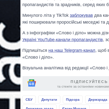
пропагандистів та зрадників, серед яких 
Минулого літа у TikTok
заблокував
два кан
які поширювали проросійські меседжі та 
А з iнфографiки «Слово i дiло» можна дiз
Україні YouTube-канали пропагандистів
, 
Підпишіться
на наш Telegram-канал
, щоб 
«Слово і діло».
Візуальна аналітика від редакції «Слово і
ПІДПИСУЙТЕСЬ
та стежте за останніми новинами
СБУ
Депутати
Підозра
Держзрада
Державна зрада
Євген Мураєв