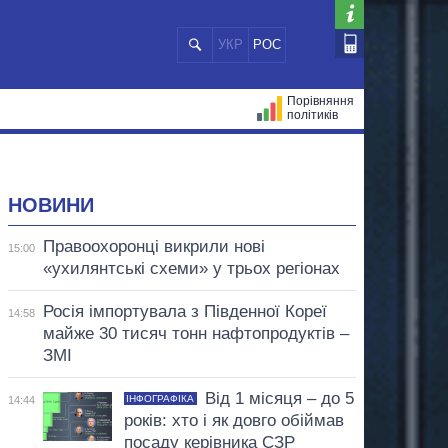
УКР
РОС
Порівняння
політиків
ЦІЙ
МЕРИ МІСТ
ВСІ ПЕРСОНИ
НОВИНИ
Правоохоронці викрили нові
15:00
«ухилянтські схеми» у трьох регіонах
Росія імпортувала з Південної Кореї
14:58
майже 30 тисяч тонн нафтопродуктів –
ЗМІ
Від 1 місяця – до 5
ІНФОГРАФІКА
14:44
років: хто і як довго обіймав
посаду керівника СЗР