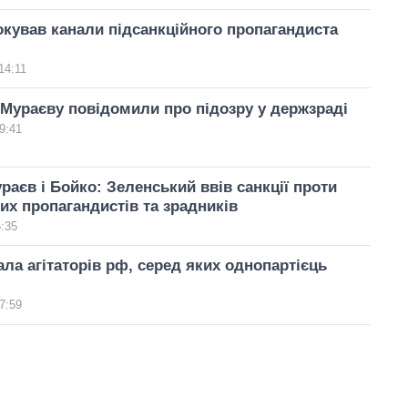
окував канали підсанкційного пропагандиста
14:11
Мураєву повідомили про підозру у держзраді
9:41
аєв і Бойко: Зеленський ввів санкції проти
их пропагандистів та зрадників
5:35
ла агітаторів рф, серед яких однопартієць
7:59