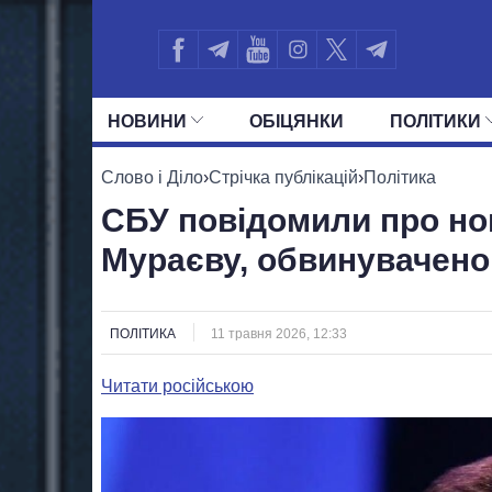
НОВИНИ
ОБIЦЯНКИ
ПОЛIТИКИ
УСІ ПОЛІТИКИ
ПРЕЗИДЕНТ І ОФ
Слово і Діло
›
Стрічка публікацій
›
Політика
СБУ повідомили про но
Мураєву, обвинувачено
ПОЛІТИКА
11 травня 2026, 12:33
Читати російською