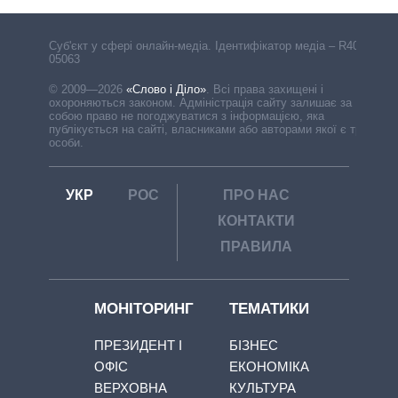
Cуб'єкт у сфері онлайн-медіа. Ідентифікатор медіа – R40-
05063
© 2009—2026
«Слово і Діло»
.
Всі права захищені і
охороняються законом. Адміністрація сайту залишає за
собою право не погоджуватися з інформацією, яка
публікується на сайті, власниками або авторами якої є треті
особи.
УКР
РОС
ПРО НАС
КОНТАКТИ
ПРАВИЛА
МОНІТОРИНГ
ТЕМАТИКИ
ПРЕЗИДЕНТ І
БІЗНЕС
ОФІС
ЕКОНОМІКА
ВЕРХОВНА
КУЛЬТУРА