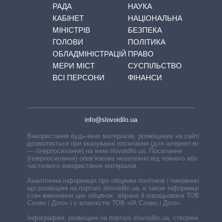
РАДА
НАУКА
КАБІНЕТ
НАЦІОНАЛЬНА
МІНІСТРІВ
БЕЗПЕКА
ГОЛОВИ
ПОЛІТИКА
ОБЛАДМІНІСТРАЦІЙ
ПРАВО
МЕРИ МІСТ
СУСПІЛЬСТВО
ВСІ ПЕРСОНИ
ФІНАНСИ
info@slovoidilo.ua
Використання будь-яких матеріалів, розміщених на сайті,
дозволяється при вказуванні посилання (для інтернет-видань
— гіперпосилання) на www.slovoidilo.ua. Посилання
(гіперпосилання) обов’язкове незалежно від повного або
часткового використання матеріалів.
Аналітична інформація про обіцянки політиків і чиновників,
що розміщені на порталі slovoidilo.ua, а також інформація про
стан виконання цих обіцянок, зібрана й опрацьована ТОВ «ІА
Слово і Діло» і є власністю ТОВ «ІА Слово і Діло».
Інфографіки, розміщені на порталі slovoidilo.ua, створені ГО