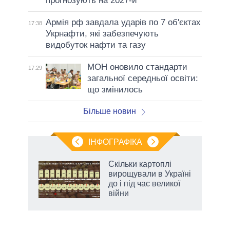
прогнозують на 2027-й
Армія рф завдала ударів по 7 об'єктах
17:38
Укрнафти, які забезпечують
видобуток нафти та газу
МОН оновило стандарти
17:29
загальної середньої освіти:
що змінилось
Більше новин
ІНФОГРАФІКА
Скільки картоплі
ть
вирощували в Україні
до і під час великої
війни