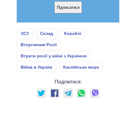
Підписатися
ЗСУ
Склад
Кораблі
Вторгнення Росії
Втрати росії у війні з Україною
Війна в Україні
Каспійське море
Поділитися: