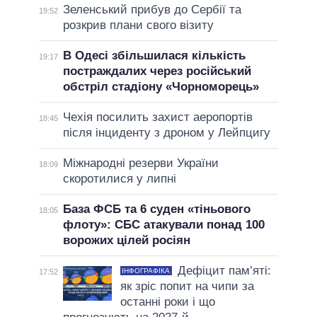
Зеленський прибув до Сербії та
19:52
розкрив плани свого візиту
В Одесі збільшилася кількість
19:17
постраждалих через російський
обстріл стадіону «Чорноморець»
Чехія посилить захист аеропортів
18:45
після інциденту з дроном у Лейпцигу
Міжнародні резерви України
18:09
скоротилися у липні
База ФСБ та 6 суден «тіньового
18:05
флоту»: СБС атакували понад 100
ворожих цілей росіян
Дефіцит пам’яті:
ІНФОГРАФІКА
17:52
як зріс попит на чипи за
останні роки і що