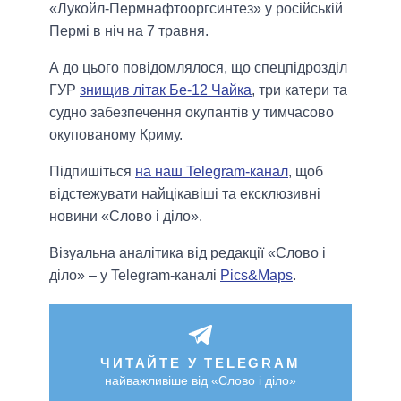
«Лукойл-Пермнафтооргсинтез» у російській
Пермі в ніч на 7 травня.
А до цього повідомлялося, що спецпідрозділ
ГУР
знищив літак Бе-12 Чайка
, три катери та
судно забезпечення окупантів у тимчасово
окупованому Криму.
Підпишіться
на наш Telegram-канал
, щоб
відстежувати найцікавіші та ексклюзивні
новини «Слово і діло».
Візуальна аналітика від редакції «Слово і
діло» – у Telegram-каналі
Pics&Maps
.
ЧИТАЙТЕ У TELEGRAM
найважливіше від «Слово і діло»