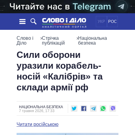
УКР
РОС
НОВИНИ
Слово і
›
Стрічка
›
Національна
Діло
публікацій
безпека
ОБIЦЯНКИ
СТРІЧКА
ПОЛІТИКА
Сили оборони
ПОДІЇ
ЕКОНОМІКА
уразили корабель-
ПОЛIТИКИ
СТАТТІ
СУСПІЛЬСТВО
носій «Калібрів» та
ІНФОГРАФІКА
ДУМКИ
СВІТ
УСІ ПОЛІТИКИ
склади армії рф
ОГЛЯДИ
ПРЕЗИДЕНТ І ОФІС
ВІДЕО
ДАЙДЖЕСТИ
ВЕРХОВНА РАДА
ПІДТРИМАТИ
КАБІНЕТ МІНІСТРІВ
НАЦІОНАЛЬНА БЕЗПЕКА
7 травня 2026, 17:33
ГОЛОВИ ОБЛАДМІНІСТРАЦІЙ
ПОРІВНЯННЯ ПОЛІТИКІВ
МЕРИ МІСТ
Читати російською
ВСІ ПЕРСОНИ