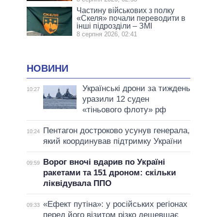
Частину військових з полку
«Скеля» почали переводити в
інші підрозділи – ЗМІ
8 серпня 2026, 02:41
НОВИНИ
Українські дрони за тиждень
10:27
уразили 12 суден
«тіньового флоту» рф
Пентагон достроково усунув генерала,
10:24
який координував підтримку України
Ворог вночі вдарив по Україні
09:59
ракетами та 151 дроном: скільки
ліквідувала ППО
«Ефект путіна»: у російських регіонах
09:33
перед його візитом різко дешевшає