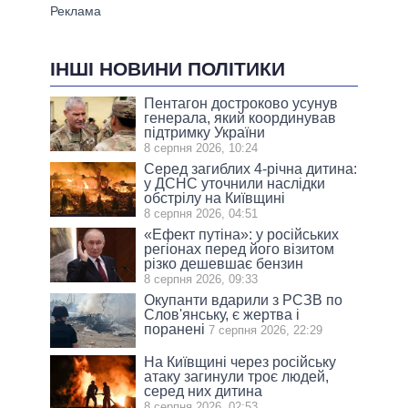
ІНШІ НОВИНИ ПОЛІТИКИ
Пентагон достроково усунув
генерала, який координував
підтримку України
8 серпня 2026, 10:24
Серед загиблих 4-річна дитина:
у ДСНС уточнили наслідки
обстрілу на Київщині
8 серпня 2026, 04:51
«Ефект путіна»: у російських
регіонах перед його візитом
різко дешевшає бензин
8 серпня 2026, 09:33
Окупанти вдарили з РСЗВ по
Слов'янську, є жертва і
поранені
7 серпня 2026, 22:29
На Київщині через російську
атаку загинули троє людей,
серед них дитина
8 серпня 2026, 02:53