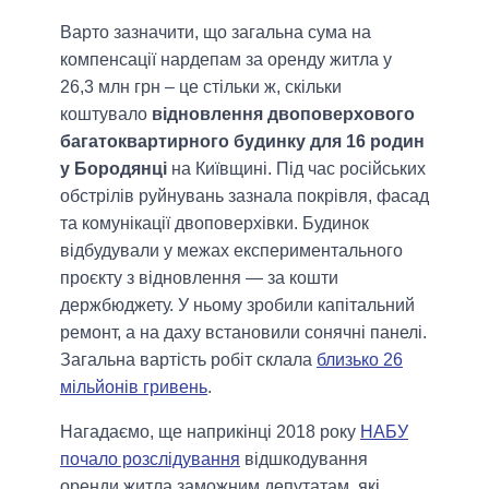
Варто зазначити, що загальна сума на
компенсації нардепам за оренду житла у
26,3 млн грн – це стільки ж, скільки
коштувало
відновлення двоповерхового
багатоквартирного будинку для 16 родин
у Бородянці
на Київщині. Під час російських
обстрілів руйнувань зазнала покрівля, фасад
та комунікації двоповерхівки. Будинок
відбудували у межах експериментального
проєкту з відновлення — за кошти
держбюджету. У ньому зробили капітальний
ремонт, а на даху встановили сонячні панелі.
Загальна вартість робіт склала
близько 26
мільйонів гривень
.
Нагадаємо, ще наприкінці 2018 року
НАБУ
почало розслідування
відшкодування
оренди житла заможним депутатам, які