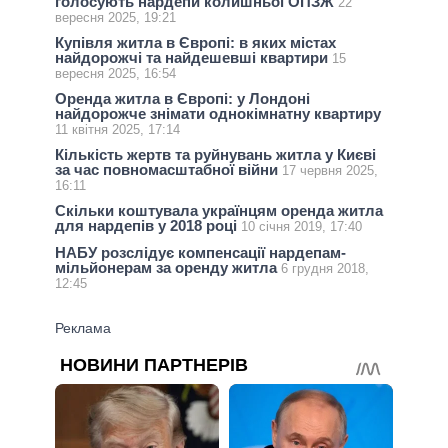
голосують нардепи колишньої ОПЗЖ
22
вересня 2025, 19:21
Купівля житла в Європі: в яких містах
найдорожчі та найдешевші квартири
15
вересня 2025, 16:54
Оренда житла в Європі: у Лондоні
найдорожче знімати однокімнатну квартиру
11 квітня 2025, 17:14
Кількість жертв та руйнувань житла у Києві
за час повномасштабної війни
17 червня 2025,
16:11
Скільки коштувала українцям оренда житла
для нардепів у 2018 році
10 січня 2019, 17:40
НАБУ розслідує компенсації нардепам-
мільйонерам за оренду житла
6 грудня 2018,
12:45