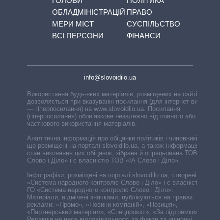
ГОЛОВИ
ПОЛІТИКА
ОБЛАДМІНІСТРАЦІЙ
ПРАВО
МЕРИ МІСТ
СУСПІЛЬСТВО
ВСІ ПЕРСОНИ
ФІНАНСИ
info@slovoidilo.ua
Використання будь-яких матеріалів, розміщених на сайті,
дозволяється при вказуванні посилання (для інтернет-видань
— гіперпосилання) на www.slovoidilo.ua. Посилання
(гіперпосилання) обов’язкове незалежно від повного або
часткового використання матеріалів.
Аналітична інформація про обіцянки політиків і чиновників,
що розміщені на порталі slovoidilo.ua, а також інформація про
стан виконання цих обіцянок, зібрана й опрацьована ТОВ «ІА
Слово і Діло» і є власністю ТОВ «ІА Слово і Діло».
Інфографіки, розміщені на порталі slovoidilo.ua, створені ГО
«Система народного контролю Слово і Діло» і є власністю
ГО «Система народного контролю Слово і Діло».
Матеріали, відмічені значками, публікуються на правах
реклами: «Промо», «Новини компаній», «Позиція»,
«Партнерський матеріал», «Спецпроєкт», «За підтримки».
Редакція не несе відповідальності за факти та оціночні