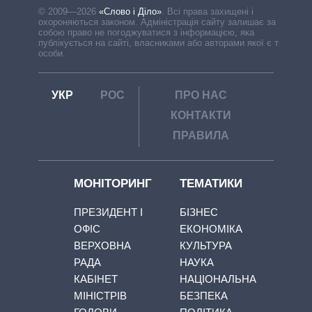
© 2009—2026
«Слово і Діло»
.
Всі права захищені і
охороняються законом. Адміністрація сайту залишає за
собою право не погоджуватися з інформацією, яка
публікується на сайті, власниками або авторами якої є треті
особи.
УКР
РОС
ПРО НАС
КОНТАКТИ
ПРАВИЛА
МОНІТОРИНГ
ТЕМАТИКИ
ПРЕЗИДЕНТ І
БІЗНЕС
ОФІС
ЕКОНОМІКА
ВЕРХОВНА
КУЛЬТУРА
РАДА
НАУКА
КАБІНЕТ
НАЦІОНАЛЬНА
МІНІСТРІВ
БЕЗПЕКА