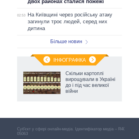
двох районах сталися пожежі
На Київщині через російську атаку
02:53
загинули троє людей, серед них
дитина
Більше новин
ІНФОГРАФІКА
Скільки картоплі
ть
вирощували в Україні
до і під час великої
війни
Cуб'єкт у сфері онлайн-медіа. Ідентифікатор медіа – R40-
05063