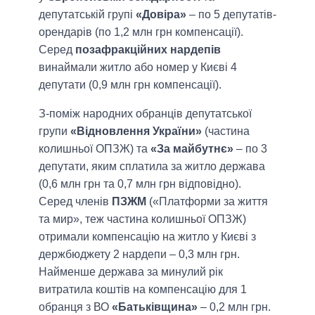
депутатській групі
«Довіра»
– по 5 депутатів-
орендарів (по 1,2 млн грн компенсації).
Серед
позафракційних нардепів
винаймали житло або номер у Києві 4
депутати (0,9 млн грн компенсації).
З-поміж народних обранців депутатської
групи
«Відновлення України»
(частина
колишньої ОПЗЖ) та
«За майбутнє»
– по 3
депутати, яким сплатила за житло держава
(0,6 млн грн та 0,7 млн грн відповідно).
Серед членів
ПЗЖМ
(«Платформи за життя
та мир», теж частина колишньої ОПЗЖ)
отримали компенсацію на житло у Києві з
держбюджету 2 нардепи – 0,3 млн грн.
Найменше держава за минулий рік
витратила коштів на компенсацію для 1
обранця з ВО
«Батьківщина»
– 0,2 млн грн.