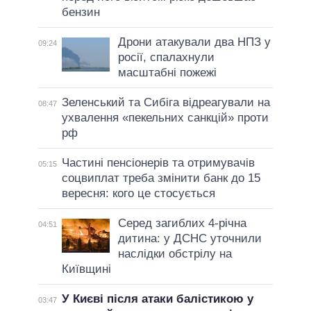
бензин
Дрони атакували два НПЗ у
09:24
росії, спалахнули
масштабні пожежі
Зеленський та Сибіга відреагували на
08:47
ухвалення «пекельних санкцій» проти
рф
Частині пенсіонерів та отримувачів
05:15
соцвиплат треба змінити банк до 15
вересня: кого це стосується
Серед загиблих 4-річна
04:51
дитина: у ДСНС уточнили
наслідки обстрілу на
Київщині
У Києві після атаки балістикою у
03:47