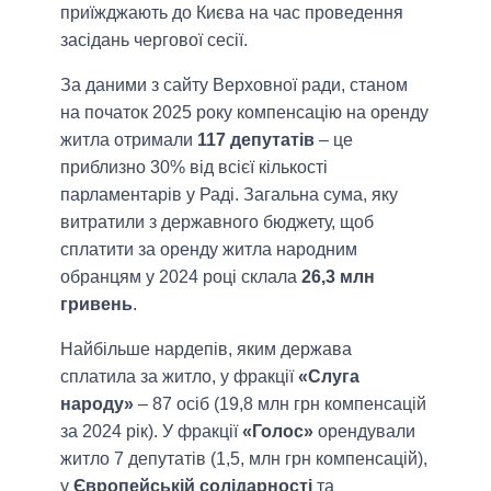
приїжджають до Києва на час проведення
засідань чергової сесії.
За даними з сайту Верховної ради, станом
на початок 2025 року компенсацію на оренду
житла отримали
117 депутатів
– це
приблизно 30% від всієї кількості
парламентарів у Раді. Загальна сума, яку
витратили з державного бюджету, щоб
сплатити за оренду житла народним
обранцям у 2024 році склала
26,3 млн
гривень
.
Найбільше нардепів, яким держава
сплатила за житло, у фракції
«Слуга
народу»
– 87 осіб (19,8 млн грн компенсацій
за 2024 рік). У фракції
«Голос»
орендували
житло 7 депутатів (1,5, млн грн компенсацій),
у
Європейській солідарності
та