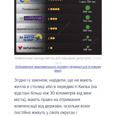
Компенсації оренди житла для народних депутатів
Слово
і діло
Зображення максимального розміру (відкриється в новому
вікні)
Згідно із законом, нардепи, що не мають
житла в столиці або в передмісті Києва (на
відстані більш ніж 30 кілометрів від меж
міста), мають право на отримання
компенсації від держави, оскільки вони
постійно живуть у своїх округах і