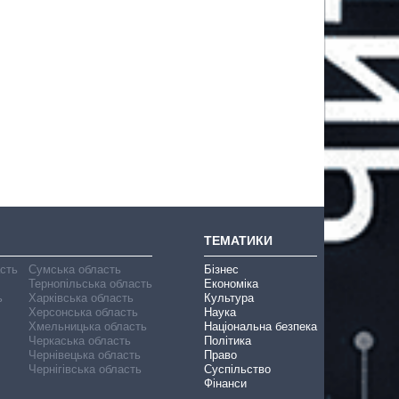
ТЕМАТИКИ
асть
Сумська область
Бізнес
Тернопільська область
Економіка
ь
Харківська область
Культура
Херсонська область
Наука
Хмельницька область
Національна безпека
Черкаська область
Політика
Чернівецька область
Право
Чернігівська область
Суспільство
Фінанси