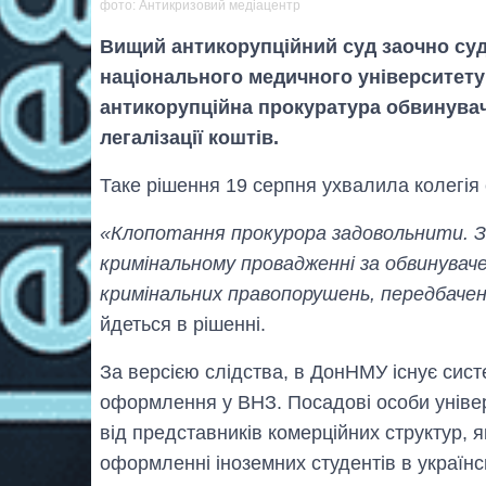
фото: Антикризовий медіацентр
Вищий антикорупційний суд заочно су
національного медичного університету
антикорупційна прокуратура обвинувач
легалізації коштів.
Таке рішення 19 серпня ухвалила колегія 
«Клопотання прокурора задовольнити. З
кримінальному провадженні за обвинуваче
кримінальних правопорушень, передбачених
йдеться в рішенні.
За версією слідства, в ДонНМУ існує сист
оформлення у ВНЗ. Посадові особи універ
від представників комерційних структур, я
оформленні іноземних студентів в україн