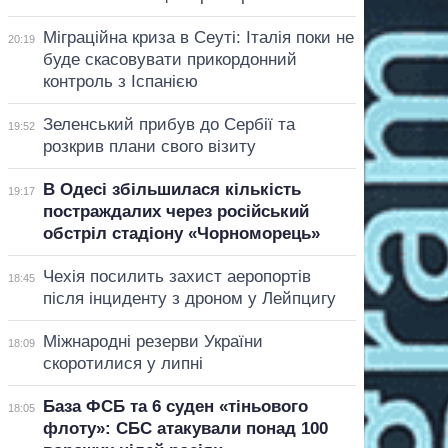
Міграційна криза в Сеуті: Італія поки не
20:19
буде скасовувати прикордонний
контроль з Іспанією
Зеленський прибув до Сербії та
19:52
розкрив плани свого візиту
В Одесі збільшилася кількість
19:17
постраждалих через російський
обстріл стадіону «Чорноморець»
Чехія посилить захист аеропортів
18:45
після інциденту з дроном у Лейпцигу
Міжнародні резерви України
18:09
скоротилися у липні
База ФСБ та 6 суден «тіньового
18:05
флоту»: СБС атакували понад 100