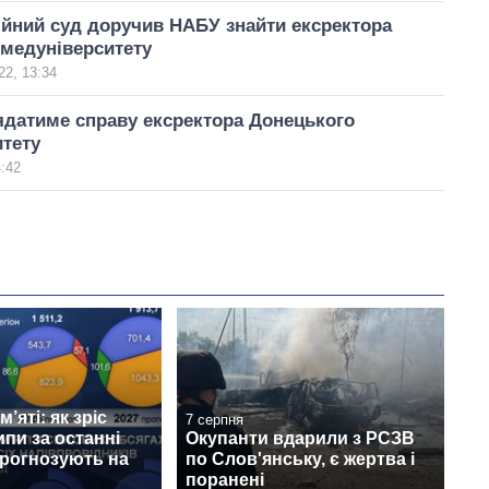
йний суд доручив НАБУ знайти ексректора
медуніверситету
22, 13:34
датиме справу ексректора Донецького
тету
4:42
’яті: як зріс
7 серпня
ипи за останні
Окупанти вдарили з РСЗВ
прогнозують на
по Слов'янську, є жертва і
поранені