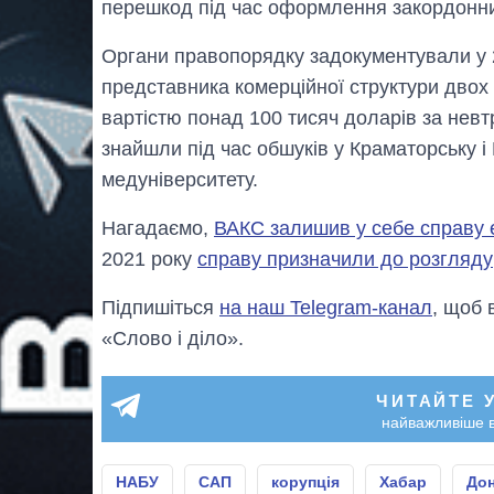
перешкод під час оформлення закордонних 
Органи правопорядку задокументували у 
представника комерційної структури двох
вартістю понад 100 тисяч доларів за невт
знайшли під час обшуків у Краматорську і
медуніверситету.
Нагадаємо,
ВАКС залишив у себе справу
2021 року
справу призначили до розгляду
Підпишіться
на наш Telegram-канал
, щоб 
«Слово і діло».
ЧИТАЙТЕ 
найважливіше в
НАБУ
САП
корупція
Хабар
До