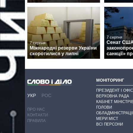
7 серпня
Сенат США
7 серпня
Міжнародні резерви України
законопроє
скоротилися у липні
санкції» пр
МОНІТОРИНГ
ПРЕЗИДЕНТ І ОФІС
УКР
РОС
ВЕРХОВНА РАДА
КАБІНЕТ МІНІСТРІ
ГОЛОВИ
ПРО НАС
ОБЛАДМІНІСТРАЦІ
КОНТАКТИ
МЕРИ МІСТ
ПРАВИЛА
ВСІ ПЕРСОНИ