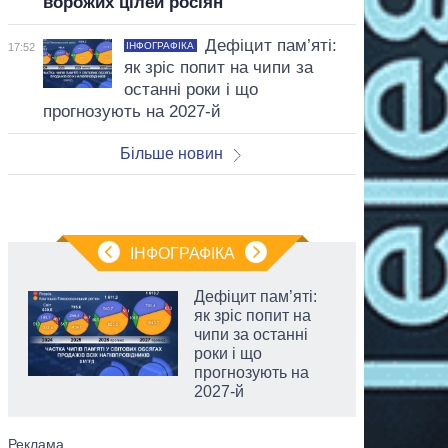
ворожих цілей росіян
Дефіцит пам’яті:
ІНФОГРАФІКА
17:52
як зріс попит на чипи за
останні роки і що
прогнозують на 2027-й
Більше новин
ІНФОГРАФІКА
Дефіцит пам’яті:
як зріс попит на
чипи за останні
роки і що
прогнозують на
2027-й