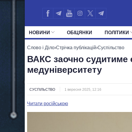
НОВИНИ
ОБIЦЯНКИ
ПОЛIТИКИ
УСІ ПОЛІТИКИ
ПРЕЗИДЕНТ І ОФ
Слово і Діло
›
Стрічка публікацій
›
Суспільство
ВАКС заочно судитиме 
медуніверситету
СУСПІЛЬСТВО
1 вересня 2025, 12:16
Читати російською