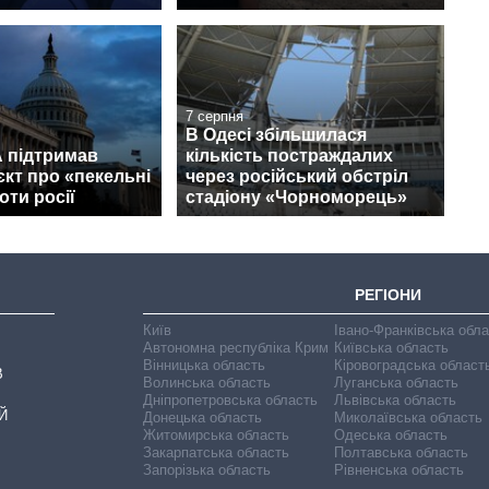
7 серпня
В Одесі збільшилася
 підтримав
кількість постраждалих
кт про «пекельні
через російський обстріл
оти росії
стадіону «Чорноморець»
РЕГІОНИ
Київ
Івано-Франківська обл
Автономна республіка Крим
Київська область
Вінницька область
Кіровоградська област
В
Волинська область
Луганська область
Дніпропетровська область
Львівська область
Й
Донецька область
Миколаївська область
Житомирська область
Одеська область
Закарпатська область
Полтавська область
Запорізька область
Рівненська область