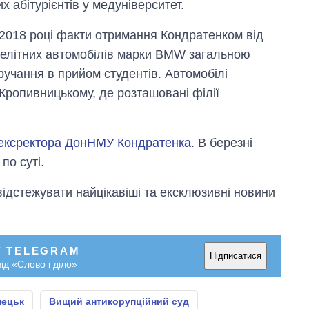
абітурієнтів у медуніверситет.
2018 році факти отримання Кондратенком від
 елітних автомобілів марки BMW загальною
ручання в прийом студентів. Автомобілі
 Кропивницькому, де розташовані філії
 ексректора ДонНМУ Кондратенка
. В березні
по суті.
відстежувати найцікавіші та ексклюзивні новини
У TELEGRAM
Підписатися
ід «Слово і діло»
нецьк
Вищий антикорупційний суд