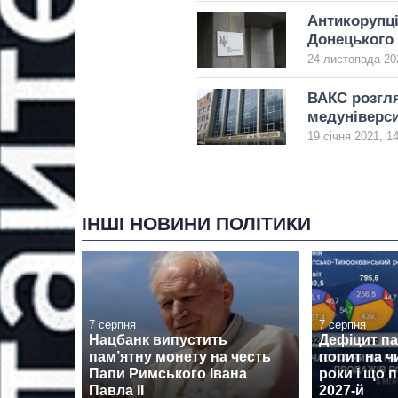
Антикорупці
Донецького 
24 листопада 20
ВАКС розгля
медуніверси
19 січня 2021, 1
ІНШІ НОВИНИ ПОЛІТИКИ
7 серпня
7 серпня
Нацбанк випустить
Дефіцит пам
пам’ятну монету на честь
попит на ч
Папи Римського Івана
роки і що 
Павла II
2027-й