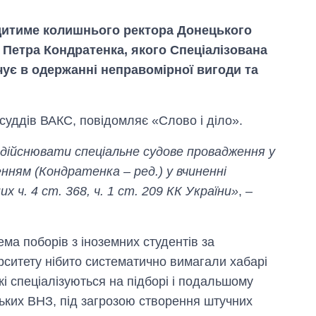
дитиме колишнього ректора Донецького
 Петра Кондратенка, якого Спеціалізована
ує в одержанні неправомірної вигоди та
суддів ВАКС, повідомляє «Слово і діло».
дійснювати спеціальне судове провадження у
нням (Кондратенка – ред.) у вчиненні
 ч. 4 ст. 368, ч. 1 ст. 209 КК України»
, –
Скільки картоплі
вирощували в
Україні до і під час
ема поборів з іноземних студентів за
великої війни
ситету нібито систематично вимагали хабарі
кі спеціалізуються на підборі і подальшому
ських ВНЗ, під загрозою створення штучних