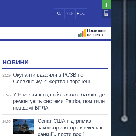
УКР
РОС
Порівняння
політиків
ЦІЙ
МЕРИ МІСТ
ВСІ ПЕРСОНИ
НОВИНИ
Окупанти вдарили з РСЗВ по
22:29
Слов'янську, є жертва і поранені
У Німеччині над військовою базою, де
21:45
ремонтують системи Patriot, помітили
невідомі БПЛА
Сенат США підтримав
20:55
законопроєкт про «пекельні
санкції» проти росії