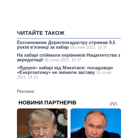
ЧИТАЙТЕ ТАКОЖ
Ексчиновник Держгеокадастру отримав 9,5
років в'язниці за хабар
19 січня 2021, 10:37
На хабарі спіймали керівників Нацагентства з
акредитації
16 січня 2021, 16:37
«Ядерні» хабарі від Микитася: посадовцю
«Енергоатому» не змінили заставу
15 січня
2021, 14:13