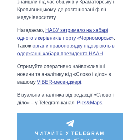
знайшли під час обшуків у Краматорську і
Кропивницькому, де розташовані філії
медуніверситету.
Нагадаємо,
НАБУ затримало на хабарі
одного з керівників порту «Чорноморськ»
.
Також
органи правопорядку підозрюють в
одержанні хабаря президента НААН
.
Отримуйте оперативно найважливіші
новини та аналітику від «Слово і діло» в
вашому
VIBER-месенджері
.
Візуальна аналітика від редакції «Слово і
діло» – у Telegram-каналі
Pics&Maps
.
ЧИТАЙТЕ У TELEGRAM
найважливіше від «Слово і діло»