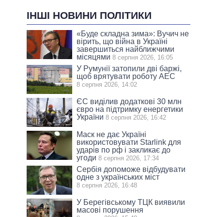
ІНШІ НОВИНИ ПОЛІТИКИ
«Буде складна зима»: Вучич не
вірить, що війна в Україні
завершиться найближчими
місяцями
8 серпня 2026, 16:05
У Румунії затопили дві баржі,
щоб врятувати роботу АЕС
8 серпня 2026, 14:02
ЄС виділив додаткові 30 млн
євро на підтримку енергетики
України
8 серпня 2026, 16:42
Маск не дає Україні
використовувати Starlink для
ударів по рф і закликає до
угоди
8 серпня 2026, 17:34
Сербія допоможе відбудувати
одне з українських міст
8 серпня 2026, 16:48
У Берегівському ТЦК виявили
масові порушення