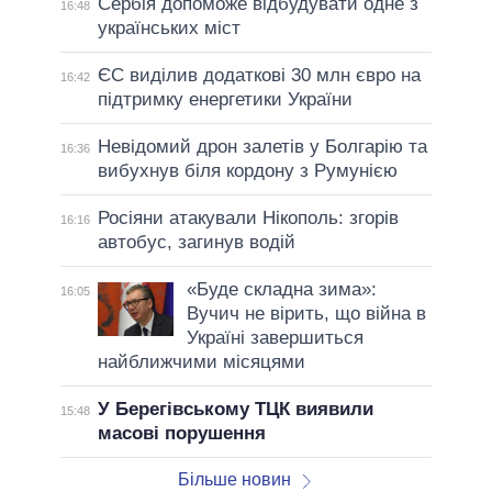
Сербія допоможе відбудувати одне з
16:48
українських міст
ЄС виділив додаткові 30 млн євро на
16:42
підтримку енергетики України
Невідомий дрон залетів у Болгарію та
16:36
вибухнув біля кордону з Румунією
Росіяни атакували Нікополь: згорів
16:16
автобус, загинув водій
«Буде складна зима»:
16:05
Вучич не вірить, що війна в
Україні завершиться
найближчими місяцями
У Берегівському ТЦК виявили
15:48
масові порушення
Більше новин