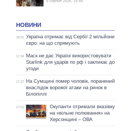
8 серпня 2026, 15:48
НОВИНИ
Україна отримає від Сербії 2 мільйони
18:01
євро: на що спрямують
Маск не дає Україні використовувати
17:34
Starlink для ударів по рф і закликає до
угоди
На Сумщині помер чоловік, поранений
17:27
внаслідок ворожої атаки на ринок в
Білопіллі
Окупанти отримали вказівку
17:01
на «вільне полювання» на
Херсонщині – ОВА