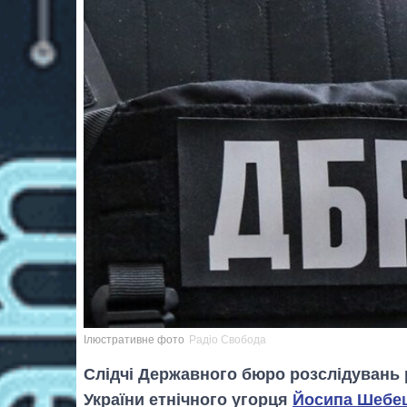
Ілюстративне фото
Радіо Свобода
Слідчі Державного бюро розслідувань
України етнічного угорця
Йосипа Шебе