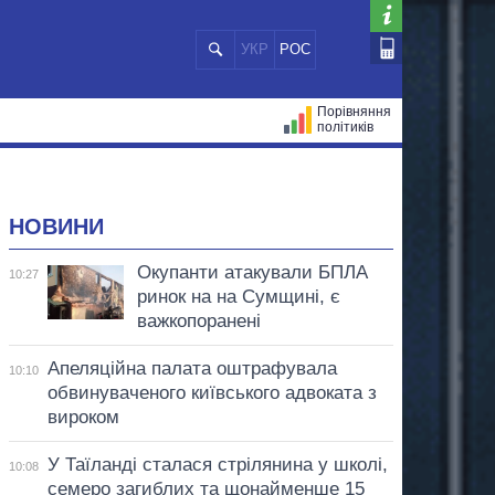
УКР
РОС
Порівняння
політиків
ЦІЙ
МЕРИ МІСТ
ВСІ ПЕРСОНИ
НОВИНИ
Окупанти атакували БПЛА
10:27
ринок на на Сумщині, є
важкопоранені
Апеляційна палата оштрафувала
10:10
обвинуваченого київського адвоката з
вироком
У Таїланді сталася стрілянина у школі,
10:08
семеро загиблих та щонайменше 15