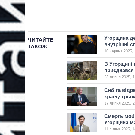
Угорщина де
ЧИТАЙТЕ
внутрішні с
ТАКОЖ
10 червня 2025, 
В Угорщині 
приєднався
23 липня 2025, 1
Сибіга відр
країну трьо
17 липня 2025, 2
Смерть мобі
Угорщина м
11 липня 2025, 1