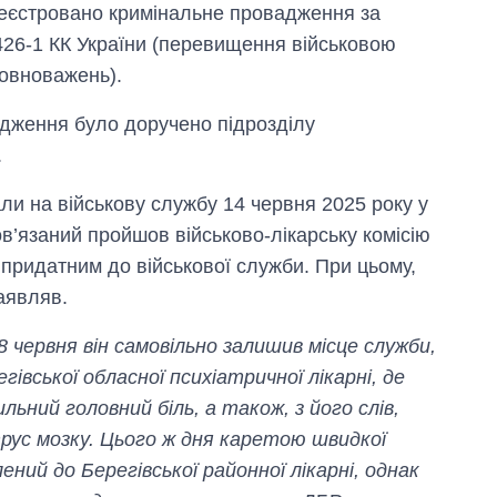
реєстровано кримінальне провадження за
 426-1 КК України (перевищення військовою
овноважень).
адження було доручено підрозділу
.
и на військову службу 14 червня 2025 року у
ов’язаний пройшов військово-лікарську комісію
придатним до військової служби. При цьому,
заявляв.
8 червня він самовільно залишив місце служби,
гівської обласної психіатричної лікарні, де
льний головний біль, а також, з його слів,
рус мозку. Цього ж дня каретою швидкої
ий до Берегівської районної лікарні, однак