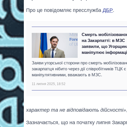
Про це повідомляє пресслужба
ДБР
.
Смерть мобілізовано
на Закарпатті: в МЗС
заявили, що Угорщин
маніпулює інформац
Заяви угорської сторони про смерть мобілізован
закарпатця нібито через дії співробітників ТЦК є
маніпулятивними, вважають в МЗС.
11 липня 2025, 18:52
характер та не відповідають дійсності»
Зазначається, що на початку липня Закар