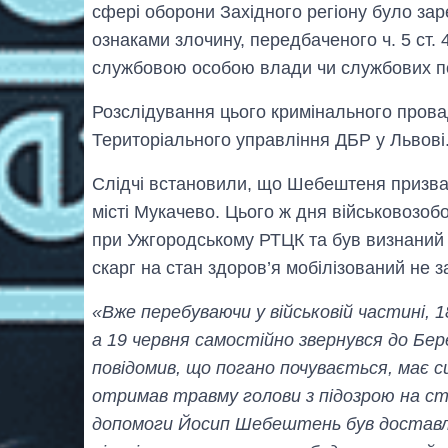
сфері оборони Західного регіону було за
ознаками злочину, передбаченого ч. 5 ст.
службовою особою влади чи службових п
Розслідування цього кримінального пров
Територіального управління ДБР у Львові
Слідчі встановили, що Шебештеня призвал
місті Мукачево. Цього ж дня військовозоб
при Ужгородському РТЦК та був визнаний 
скарг на стан здоров’я мобілізований не 
«Вже перебуваючи у військовій частині, 1
а 19 червня самостійно звернувся до Бере
повідомив, що погано почувається, має си
отримав травму голови з підозрою на ст
допомоги Йосип Шебештень був доставлен