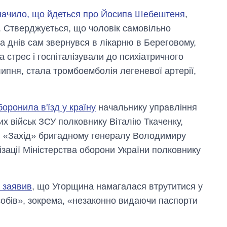
начило, що йдеться про Йосипа Шебештеня
,
. Стверджується, що чоловік самовільно
а днів сам звернувся в лікарню в Береговому,
а стрес і госпіталізували до психіатричного
ипня, стала тромбоемболія легеневої артерії,
боронила в'їзд у країну
начальнику управління
 військ ЗСУ полковнику Віталію Ткаченку,
 «Захід» бригадному генералу Володимиру
зації Міністерства оборони України полковнику
 заявив
, що Угорщина намагалася втрутитися у
собів», зокрема, «незаконно видаючи паспорти