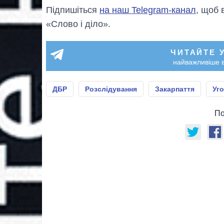
Підпишіться
на наш Telegram-канал
, щоб 
«Слово і діло».
ЧИТАЙТЕ 
найважливіше в
ДБР
Розслідування
Закарпаття
Уг
По