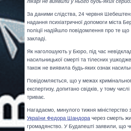
лікарі не виявили у нього будь-яких сер
За даними слідства, 24 червня Шебештеня
надання психіатричної допомоги міста Бер
поліції надійшло повідомлення про те щ
закладі.
Як наголошують у Бюро, під час невідкладн
насильницької смерті та тілесних ушкодж
також не виявила будь-яких ознак насильн
Повідомляється, що у межах кримінальн
експертизу, допитано свідків, у тому числ
триває.
Нагадаємо, минулого тижня міністерство
України Федора Шандора
через смерть жи
громадянство. У Будапешті заявили, що ч