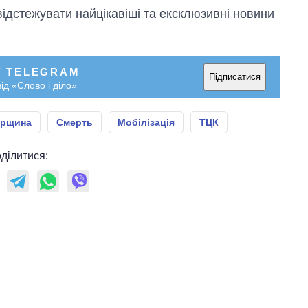
відстежувати найцікавіші та ексклюзивні новини
У TELEGRAM
Підписатися
ід «Слово і діло»
орщина
Смерть
Мобілізація
ТЦК
ділитися: