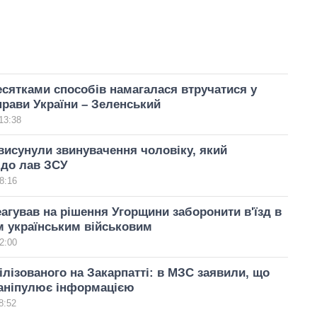
сятками способів намагалася втручатися у
прави України – Зеленський
13:38
висунули звинувачення чоловіку, який
 до лав ЗСУ
8:16
еагував на рішення Угорщини заборонити в'їзд в
м українським військовим
2:00
лізованого на Закарпатті: в МЗС заявили, що
аніпулює інформацією
8:52