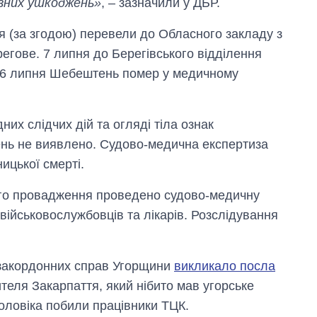
йозних ушкоджень»
, – зазначили у ДБР.
 (за згодою) перевели до Обласного закладу з
егове. 7 липня до Берегівського відділення
о 6 липня Шебештень помер у медичному
их слідчих дій та огляді тіла ознак
ень не виявлено. Судово-медична експертиза
ицької смерті.
ого провадження проведено судово-медичну
і військовослужбовців та лікарів. Розслідування
 закордонних справ Угорщини
викликало посла
теля Закарпаття, який нібито мав угорське
оловіка побили працівники ТЦК.