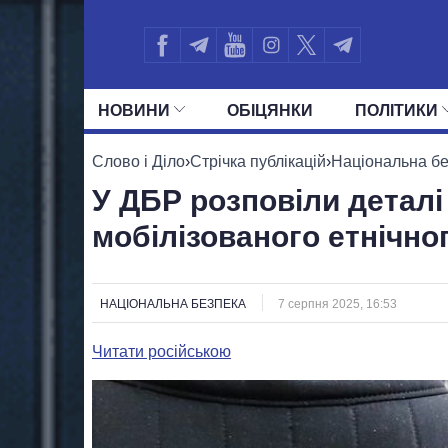
НОВИНИ
ОБIЦЯНКИ
ПОЛIТИКИ
УСІ ПОЛІТИКИ
ПРЕЗИДЕНТ І ОФ
Слово і Діло
›
Стрічка публікацій
›
Національна б
У ДБР розповіли деталі
мобілізованого етнічно
НАЦІОНАЛЬНА БЕЗПЕКА
7 серпня 2025, 16:53
Читати російською