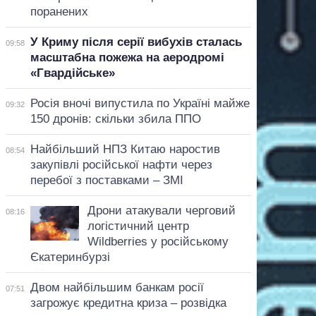
поранених
У Криму після серії вибухів сталась
09:58
масштабна пожежа на аеродромі
«Гвардійське»
Росія вночі випустила по Україні майже
09:32
150 дронів: скільки збила ППО
Найбільший НПЗ Китаю наростив
08:54
закупівлі російської нафти через
перебої з поставками – ЗМІ
Дрони атакували черговий
08:16
логістичний центр
Wildberries у російському
Єкатеринбурзі
Двом найбільшим банкам росії
07:51
загрожує кредитна криза – розвідка