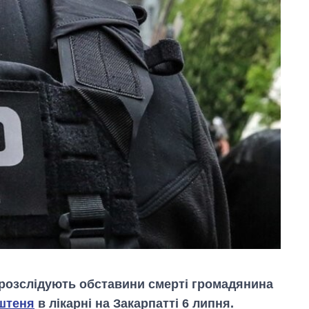
 розслідують обставини смерті громадянина
штеня
в лікарні на Закарпатті 6 липня.