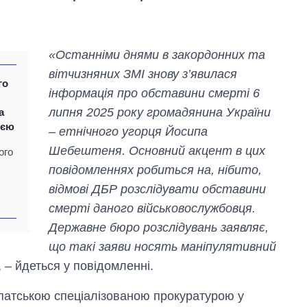
«Останніми днями в закордонних та
вітчизняних ЗМІ знову з’явилася
го
інформація про обставини смерті 6
липня 2025 року громадянина України
а
ією
– етнічного угорця Йосипа
Шебештеня. Основний акцент в цих
ого
повідомленнях робиться на, нібито,
відмові ДБР розслідувати обставини
смерті даного військовослужбовця.
Державне бюро розслідувань заявляє,
Як зросли тарифи
що такі заяви носять маніпулятивний
на холодну воду у
містах України на
, – йдеться у повідомленні.
початок серпня
патською спеціалізованою прокуратурою у