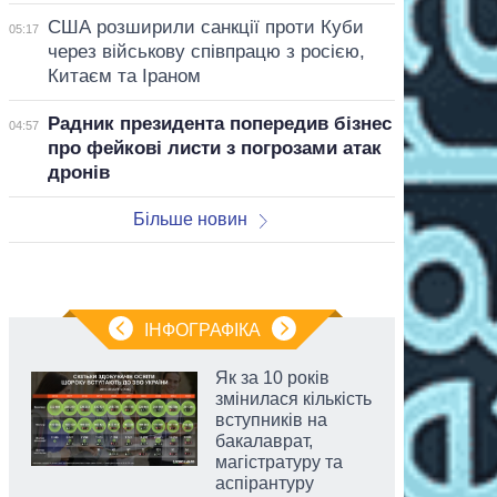
США розширили санкції проти Куби
05:17
через військову співпрацю з росією,
Китаєм та Іраном
Радник президента попередив бізнес
04:57
про фейкові листи з погрозами атак
дронів
Більше новин
ІНФОГРАФІКА
Як за 10 років
змінилася кількість
вступників на
бакалаврат,
магістратуру та
аспірантуру