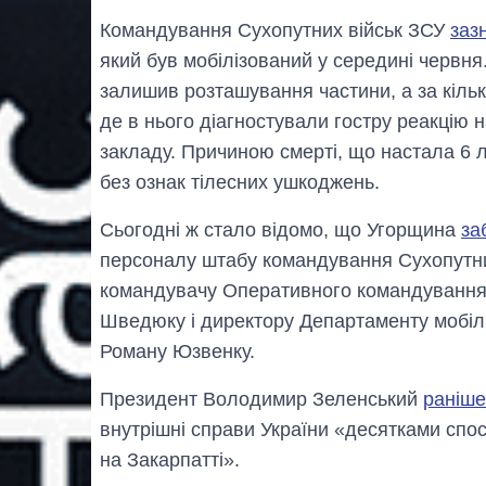
Командування Сухопутних військ ЗСУ
заз
який був мобілізований у середині червня
залишив розташування частини, а за кільк
де в нього діагностували гостру реакцію н
закладу. Причиною смерті, що настала 6 л
без ознак тілесних ушкоджень.
Сьогодні ж стало відомо, що Угорщина
за
персоналу штабу командування Сухопутних
командувачу Оперативного командування
Шведюку і директору Департаменту мобілі
Роману Юзвенку.
Президент Володимир Зеленський
раніше
внутрішні справи України «десятками спо
на Закарпатті».