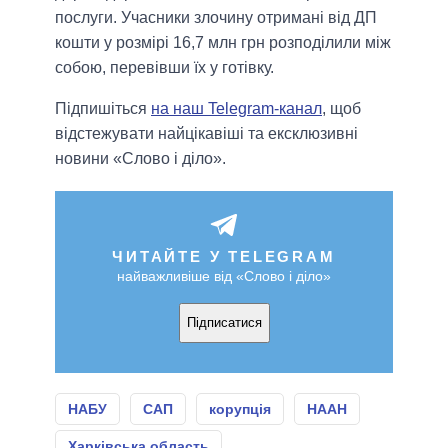
послуги. Учасники злочину отримані від ДП
кошти у розмірі 16,7 млн грн розподілили між
собою, перевівши їх у готівку.
Підпишіться
на наш Telegram-канал
, щоб
відстежувати найцікавіші та ексклюзивні
новини «Слово і діло».
ЧИТАЙТЕ У TELEGRAM
найважливіше від «Слово і діло»
Підписатися
НАБУ
САП
корупція
НААН
Харківська область