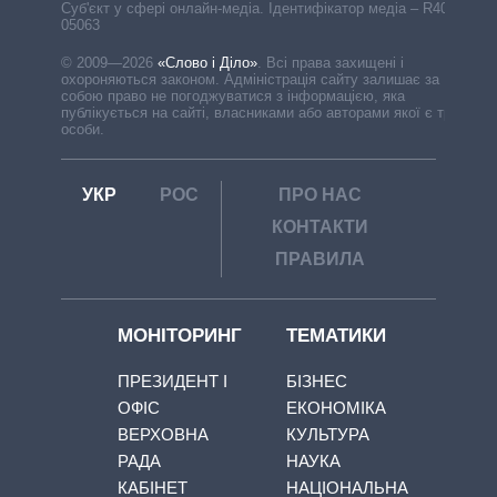
Cуб'єкт у сфері онлайн-медіа. Ідентифікатор медіа – R40-
05063
© 2009—2026
«Слово і Діло»
.
Всі права захищені і
охороняються законом. Адміністрація сайту залишає за
собою право не погоджуватися з інформацією, яка
публікується на сайті, власниками або авторами якої є треті
особи.
УКР
РОС
ПРО НАС
КОНТАКТИ
ПРАВИЛА
МОНІТОРИНГ
ТЕМАТИКИ
ПРЕЗИДЕНТ І
БІЗНЕС
ОФІС
ЕКОНОМІКА
ВЕРХОВНА
КУЛЬТУРА
РАДА
НАУКА
КАБІНЕТ
НАЦІОНАЛЬНА