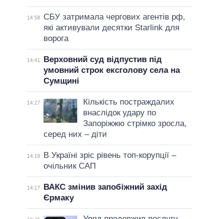
СБУ затримала чергових агентів рф,
14:58
які активували десятки Starlink для
ворога
Верховний суд відпустив під
14:41
умовний строк ексголову села на
Сумщині
Кількість постраждалих
14:27
внаслідок удару по
Запоріжжю стрімко зросла,
серед них – діти
В Україні зріс рівень топ-корупції –
14:19
очільник САП
ВАКС змінив запобіжний захід
14:17
Єрмаку
Уряд продовжив послугу