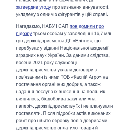
затвердив угоду
про визнання винуватості,
укладену з одним з фігурантів у цій справі.
Нагадаємо, НАБУ і САП
повідомили про
підозру
трьом особам у заволодінні 16,7 млн
грн держпідприємства ДГ «Елітне», що
перебуває у віданні Національної академії
аграрних наук України. За даними слідства,
восени 2021 року службовці
держпідприємства уклали договори з
пов'язаними із ними ТОВ «Каспій Агро» на
постачання органічних добрив, а також
надання послуг з їх внесення на поля. Як
виявилось, біодобрива закупили «на
папері», держпідприємству їх і не планували
поставляти. Після підробки актів виконаних
робіт про нібито обробку полів добривами,
держпідприємство оплатило товари й