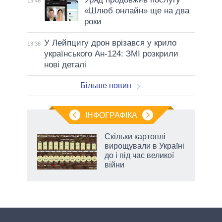
13:46
«Шлюб онлайн» ще на два
роки
У Лейпцигу дрон врізався у крило
13:38
українського Ан-124: ЗМІ розкрили
нові деталі
Більше новин
ІНФОГРАФІКА
 як
Скільки картоплі
и за
вирощували в Україні
до і під час великої
2027-
війни