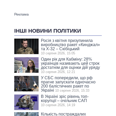
ІНШІ НОВИНИ ПОЛІТИКИ
Росія з квітня призупинила
виробництво ракет «Кинджал»
та Х-32 – Скібіцький
10 серпня 2026, 15:05
Один рік для Кабміну: 28%
українців називають цей строк
достатнім для оцінки дій уряду
10 серпня 2026, 12:21
У СБС попередили, що рф
прагне запускати одночасно
200 балістичних ракет по
Україні
10 серпня 2026, 15:33
В Україні зріс рівень топ-
корупції – очільник САП
10 серпня 2026, 14:19
Кількість постраждалих