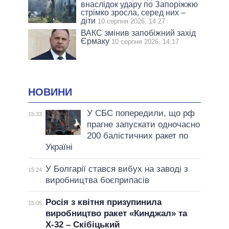
внаслідок удару по Запоріжжю
стрімко зросла, серед них –
діти
10 серпня 2026, 14:27
ВАКС змінив запобіжний захід
Єрмаку
10 серпня 2026, 14:17
НОВИНИ
У СБС попередили, що рф
15:33
прагне запускати одночасно
200 балістичних ракет по
Україні
У Болгарії стався вибух на заводі з
15:24
виробництва боєприпасів
Росія з квітня призупинила
15:05
виробництво ракет «Кинджал» та
Х-32 – Скібіцький