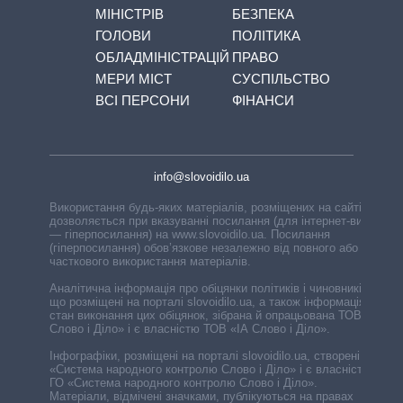
МІНІСТРІВ
БЕЗПЕКА
ГОЛОВИ
ПОЛІТИКА
ОБЛАДМІНІСТРАЦІЙ
ПРАВО
МЕРИ МІСТ
СУСПІЛЬСТВО
ВСІ ПЕРСОНИ
ФІНАНСИ
info@slovoidilo.ua
Використання будь-яких матеріалів, розміщених на сайті,
дозволяється при вказуванні посилання (для інтернет-видань
— гіперпосилання) на www.slovoidilo.ua. Посилання
(гіперпосилання) обов’язкове незалежно від повного або
часткового використання матеріалів.
Аналітична інформація про обіцянки політиків і чиновників,
що розміщені на порталі slovoidilo.ua, а також інформація про
стан виконання цих обіцянок, зібрана й опрацьована ТОВ «ІА
Слово і Діло» і є власністю ТОВ «ІА Слово і Діло».
Інфографіки, розміщені на порталі slovoidilo.ua, створені ГО
«Система народного контролю Слово і Діло» і є власністю
ГО «Система народного контролю Слово і Діло».
Матеріали, відмічені значками, публікуються на правах