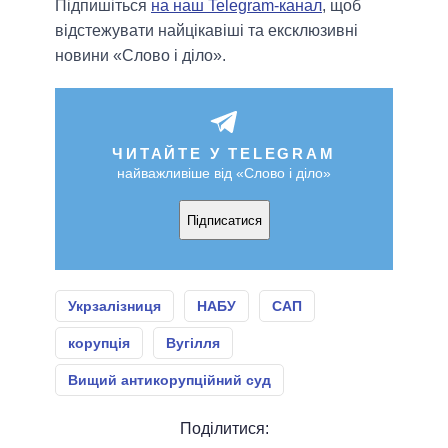
Підпишіться
на наш Telegram-канал
, щоб
відстежувати найцікавіші та ексклюзивні
новини «Слово і діло».
ЧИТАЙТЕ У TELEGRAM
найважливіше від «Слово і діло»
Підписатися
Укрзалізниця
НАБУ
САП
корупція
Вугілля
Вищий антикорупційний суд
Поділитися: