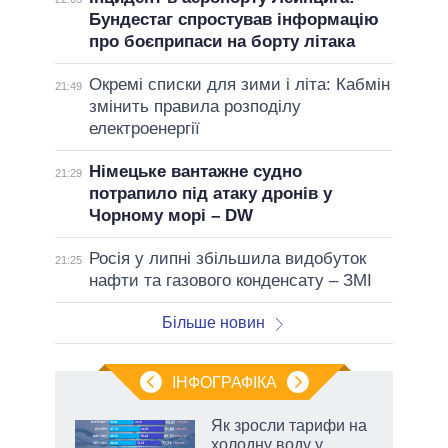
Бундестаг спростував інформацію
про боєприпаси на борту літака
Окремі списки для зими і літа: Кабмін
21:49
змінить правила розподілу
електроенергії
Німецьке вантажне судно
21:29
потрапило під атаку дронів у
Чорному морі – DW
Росія у липні збільшила видобуток
21:25
нафти та газового конденсату – ЗМІ
Більше новин
ІНФОГРАФІКА
Як зросли тарифи на
ть
холодну воду у