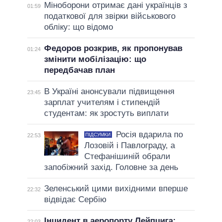
Міноборони отримає дані українців з
01:59
податкової для звірки військового
обліку: що відомо
Федоров розкрив, як пропонував
01:24
змінити мобілізацію: що
передбачав план
В Україні анонсували підвищення
23:45
зарплат учителям і стипендій
студентам: як зростуть виплати
Росія вдарила по
ПІДСУМКИ
22:53
Лозовій і Павлограду, а
Стефанішиній обрали
запобіжний захід. Головне за день
Зеленський цими вихідними вперше
22:32
відвідає Сербію
Інцидент в аеропорту Лейпцига:
22:03