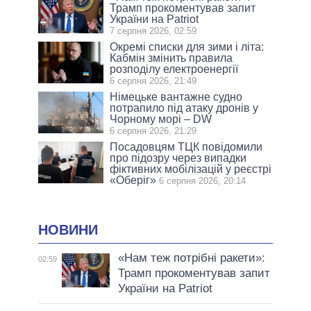
Трамп прокоментував запит
України на Patriot
7 серпня 2026, 02:59
Окремі списки для зими і літа:
Кабмін змінить правила
розподілу електроенергії
6 серпня 2026, 21:49
Німецьке вантажне судно
потрапило під атаку дронів у
Чорному морі – DW
6 серпня 2026, 21:29
Посадовцям ТЦК повідомили
про підозру через випадки
фіктивних мобілізацій у реєстрі
«Оберіг»
6 серпня 2026, 20:14
НОВИНИ
«Нам теж потрібні ракети»:
02:59
Трамп прокоментував запит
України на Patriot