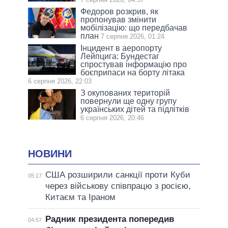
Федоров розкрив, як
пропонував змінити
мобілізацію: що передбачав
план
7 серпня 2026, 01:24
Інцидент в аеропорту
Лейпцига: Бундестаг
спростував інформацію про
боєприпаси на борту літака
6 серпня 2026, 22:03
З окупованих територій
повернули ще одну групу
українських дітей та підлітків
6 серпня 2026, 20:46
НОВИНИ
США розширили санкції проти Куби
05:17
через військову співпрацю з росією,
Китаєм та Іраном
Радник президента попередив
04:57