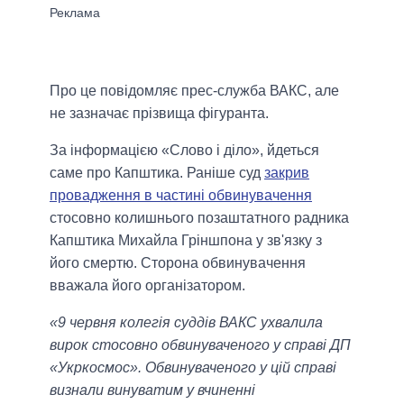
Про це повідомляє прес-служба ВАКС, але
не зазначає прізвища фігуранта.
За інформацією «Слово і діло», йдеться
саме про Капштика. Раніше суд
закрив
провадження в частині обвинувачення
стосовно колишнього позаштатного радника
Капштика Михайла Гріншпона у зв'язку з
його смертю. Сторона обвинувачення
вважала його організатором.
«9 червня колегія суддів ВАКС ухвалила
вирок стосовно обвинуваченого у справі ДП
«Укркосмос». Обвинуваченого у цій справі
визнали винуватим у вчиненні