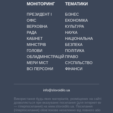
МОНІТОРИНГ
ТЕМАТИКИ
ПРЕЗИДЕНТ І
БІЗНЕС
ОФІС
ЕКОНОМІКА
ВЕРХОВНА
КУЛЬТУРА
РАДА
НАУКА
КАБІНЕТ
НАЦІОНАЛЬНА
МІНІСТРІВ
БЕЗПЕКА
ГОЛОВИ
ПОЛІТИКА
ОБЛАДМІНІСТРАЦІЙ
ПРАВО
МЕРИ МІСТ
СУСПІЛЬСТВО
ВСІ ПЕРСОНИ
ФІНАНСИ
info@slovoidilo.ua
Використання будь-яких матеріалів, розміщених на сайті,
дозволяється при вказуванні посилання (для інтернет-видань
— гіперпосилання) на www.slovoidilo.ua. Посилання
(гіперпосилання) обов’язкове незалежно від повного або