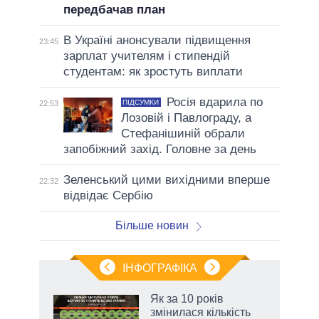
передбачав план
В Україні анонсували підвищення
23:45
зарплат учителям і стипендій
студентам: як зростуть виплати
Росія вдарила по
ПІДСУМКИ
22:53
Лозовій і Павлограду, а
Стефанішиній обрали
запобіжний захід. Головне за день
Зеленський цими вихідними вперше
22:32
відвідає Сербію
Більше новин
ІНФОГРАФІКА
Як за 10 років
раїні
змінилася кількість