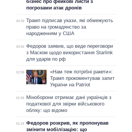
бізнес про фейкові листи з
погрозами атак дронів
Трамп підписав укази, які обмежують
04:39
право на громадянство за
народженням у США
Федоров заявив, що веде переговори
03:56
з Маском щодо використання Starlink
для ударів по рф
«Нам теж потрібні ракети»:
02:59
Трамп прокоментував запит
України на Patriot
Міноборони отримає дані українців з
01:59
податкової для звірки військового
обліку: що відомо
Федоров розкрив, як пропонував
01:24
змінити мобілізацію: що