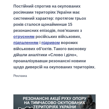
Постійний спротив на окупованих
росіянами територіях України має
системний характер: протягом трьох
років сталося щонайменше 15
резонансних епізодів, повʼязаних з
отруєнням
російських військових,
підпаленням
і
підривом
ворожих
військових обʼєктів. Такого висновку
дійшли аналітики «Слово і діло»,
проаналізувавши резонансні новини
щодо диверсій на окупованих територіях.