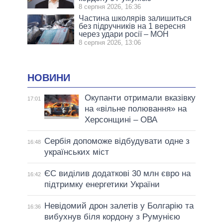
8 серпня 2026, 16:36
Частина школярів залишиться
без підручників на 1 вересня
через удари росії – МОН
8 серпня 2026, 13:06
НОВИНИ
Окупанти отримали вказівку
17:01
на «вільне полювання» на
Херсонщині – ОВА
Сербія допоможе відбудувати одне з
16:48
українських міст
ЄС виділив додаткові 30 млн євро на
16:42
підтримку енергетики України
Невідомий дрон залетів у Болгарію та
16:36
вибухнув біля кордону з Румунією