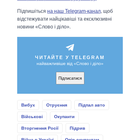
Підпишіться
на наш Telegram-канал
, щоб
відстежувати найцікавіші та ексклюзивні
новини «Слово і діло».
ЧИТАЙТЕ У TELEGRAM
найважливіше від «Слово і діло»
Підписатися
Вибух
Отруєння
Підпал авто
Військові
Окупанти
Вторгнення Росії
Підрив
Війна в Україні
Опір окупантам