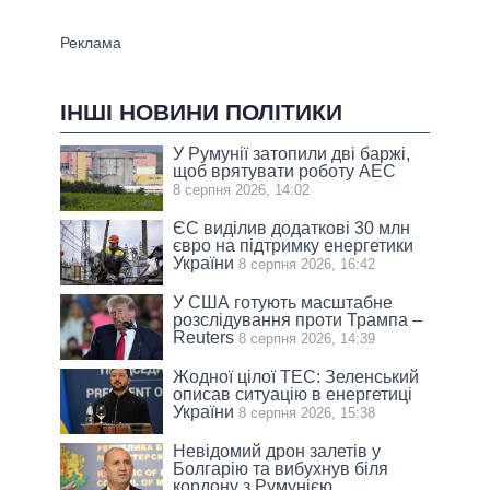
ІНШІ НОВИНИ ПОЛІТИКИ
У Румунії затопили дві баржі,
щоб врятувати роботу АЕС
8 серпня 2026, 14:02
ЄС виділив додаткові 30 млн
євро на підтримку енергетики
України
8 серпня 2026, 16:42
У США готують масштабне
розслідування проти Трампа –
Reuters
8 серпня 2026, 14:39
Жодної цілої ТЕС: Зеленський
описав ситуацію в енергетиці
України
8 серпня 2026, 15:38
Невідомий дрон залетів у
Болгарію та вибухнув біля
кордону з Румунією