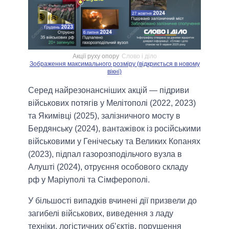
Акції руху опору
Слово і діло
Зображення максимального розміру (відкриється в новому
вікні)
Серед найрезонансніших акцій — підриви
військових потягів у Мелітополі (2022, 2023)
та Якимівці (2025), залізничного мосту в
Бердянську (2024), вантажівок із російськими
військовими у Генічеську та Великих Копанях
(2023), підпал газорозподільчого вузла в
Алушті (2024), отруєння особового складу
рф у Маріуполі та Сімферополі.
У більшості випадків вчинені дії призвели до
загибелі військових, виведення з ладу
техніки, логістичних обʼєктів, порушення