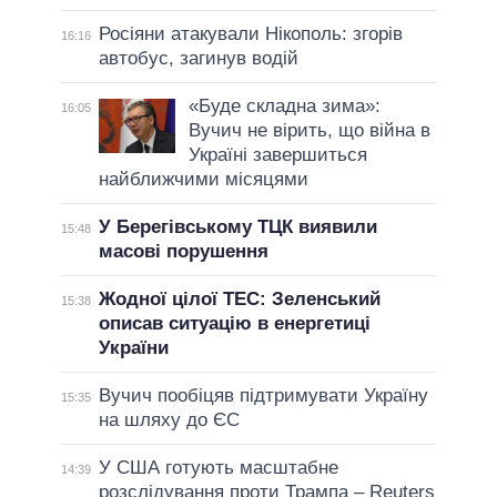
Росіяни атакували Нікополь: згорів
16:16
автобус, загинув водій
«Буде складна зима»:
16:05
Вучич не вірить, що війна в
Україні завершиться
найближчими місяцями
У Берегівському ТЦК виявили
15:48
масові порушення
Жодної цілої ТЕС: Зеленський
15:38
описав ситуацію в енергетиці
України
Вучич пообіцяв підтримувати Україну
15:35
на шляху до ЄС
У США готують масштабне
14:39
розслідування проти Трампа – Reuters