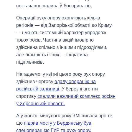
постачання палива й боєприпасів.
Операції руху опору охоплюють кілька
регіонів — від Запорізької області до Криму
— і мають системний характер упродовж
трьох років. Частина акцій імовірно
здійснена спільно з іншими підрозділами,
але більшість із них — ініціатива
підпільників.
Нагадаємо, у квітні цього року рух опору
здійснив чергову
вдалу операцію на
російській залізниці.
У березні агенти
спротиву
спалили важливий комплекс росіян
у Херсонській області.
А у жовтні минулого року ЗМІ писали про те,
що
підрив мосту у Бердянську був
спецоперацією ГУР та руху опору.