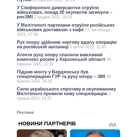
У Сімферополі диверсантки отруїли
військових, понад 20 окупантів загинули –
росЗМІ
2 грудня 2023, 18:52
У Мелітополі партизани отруїли російських
військових доставкою з кафе
21 листопада
2023, 17:30
Рух опору здійснив чергову вдалу операцію
на російській залізниці
5 квітня 2025, 11:43
Агенти руху опору спалили важливий
комплекс росіян у Херсонській області
30
березня 2025, 12:32
Підрив мосту у Бердянську був
спецоперацією ГУР та руху опору – ЗМІ
28
жовтня 2024, 16:15
Сили українського спротиву в окупованому
Мелітополі провели нову спецоперацію
2
грудня 2023, 13:22