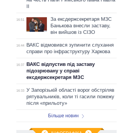
II
За ексдержсекретаря МЗС
16:51
Банькова внесли заставу,
він вийшов із СІЗО
ВАКС відмовився зупинити слухання
16:44
справи про інфраструктуру Харкова
ВАКС відпустив під заставу
16:37
підозрювану у справі
ексдержсекретаря МЗС
У Запорізькій області ворог обстріляв
16:33
рятувальників, коли ті гасили пожежу
після «прильоту»
Більше новин