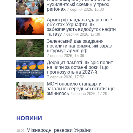
«ухилянтські схеми» у трьох
регіонах
7 серпня 2026, 15:00
Армія рф завдала ударів по 7
об'єктах Укрнафти, які
забезпечують видобуток нафти
та газу
7 серпня 2026, 17:38
Зеленський дав завдання
посилити напрямки, які зараз
штурмує армія рф
7 серпня 2026, 15:36
Дефіцит пам’яті: як зріс попит
на чипи за останні роки і що
прогнозують на 2027-й
7 серпня 2026, 17:52
МОН оновило стандарти
загальної середньої освіти: що
змінилось
7 серпня 2026, 17:29
НОВИНИ
Міжнародні резерви України
18:09