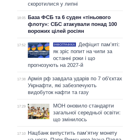
скоротилися у липні
База ФСБ та 6 суден «тіньового
18:05
флоту»: СБС атакували понад 100
ворожих цілей росіян
Дефіцит пам’яті:
ІНФОГРАФІКА
17:52
як зріс попит на чипи за
останні роки і що
прогнозують на 2027-й
Армія рф завдала ударів по 7 об'єктах
17:38
Укрнафти, які забезпечують
видобуток нафти та газу
МОН оновило стандарти
17:29
загальної середньої освіти:
що змінилось
Нацбанк випустить пам’ятну монету
17:10
на честь Папи Римського Івана Павла