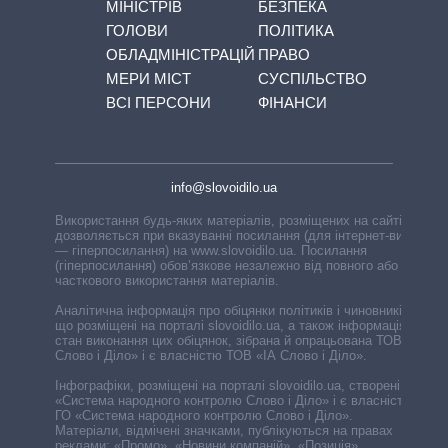
МІНІСТРІВ
БЕЗПЕКА
ГОЛОВИ
ПОЛІТИКА
ОБЛАДМІНІСТРАЦІЙ
ПРАВО
МЕРИ МІСТ
СУСПІЛЬСТВО
ВСІ ПЕРСОНИ
ФІНАНСИ
info@slovoidilo.ua
Використання будь-яких матеріалів, розміщених на сайті,
дозволяється при вказуванні посилання (для інтернет-видань
— гіперпосилання) на www.slovoidilo.ua. Посилання
(гіперпосилання) обов’язкове незалежно від повного або
часткового використання матеріалів.
Аналітична інформація про обіцянки політиків і чиновників,
що розміщені на порталі slovoidilo.ua, а також інформація про
стан виконання цих обіцянок, зібрана й опрацьована ТОВ «ІА
Слово і Діло» і є власністю ТОВ «ІА Слово і Діло».
Інфографіки, розміщені на порталі slovoidilo.ua, створені ГО
«Система народного контролю Слово і Діло» і є власністю
ГО «Система народного контролю Слово і Діло».
Матеріали, відмічені значками, публікуються на правах
реклами: «Промо», «Новини компаній», «Позиція»,