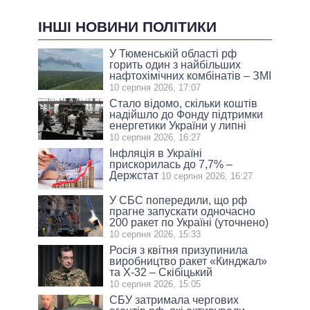
ІНШІ НОВИНИ ПОЛІТИКИ
У Тюменській області рф
горить один з найбільших
нафтохімічних комбінатів – ЗМІ
10 серпня 2026, 17:07
Стало відомо, скільки коштів
надійшло до Фонду підтримки
енергетики України у липні
10 серпня 2026, 16:27
Інфляція в Україні
прискорилась до 7,7% –
Держстат
10 серпня 2026, 16:27
У СБС попередили, що рф
прагне запускати одночасно
200 ракет по Україні (уточнено)
10 серпня 2026, 15:33
Росія з квітня призупинила
виробництво ракет «Кинджал»
та Х-32 – Скібіцький
10 серпня 2026, 15:05
СБУ затримала чергових