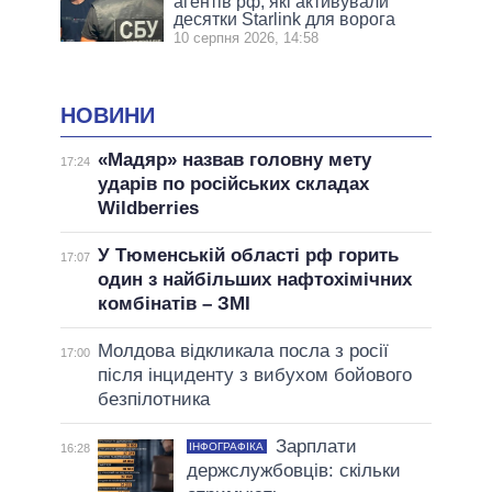
агентів рф, які активували
десятки Starlink для ворога
10 серпня 2026, 14:58
НОВИНИ
«Мадяр» назвав головну мету
17:24
ударів по російських складах
Wildberries
У Тюменській області рф горить
17:07
один з найбільших нафтохімічних
комбінатів – ЗМІ
Молдова відкликала посла з росії
17:00
після інциденту з вибухом бойового
безпілотника
Зарплати
ІНФОГРАФІКА
16:28
держслужбовців: скільки