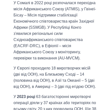
У Сомалі в 2022 році розпочалася перехідна
місія Африканського Союзу (ATMIS), у Гвінеї-
Бісау – Місія підтримки стабілізації
Економічного співтовариства країн Західної
Африки (SSMGB). У Республіці Конго
з'явилися регіональні сили
Східноафриканського співтовариства
(EACRF-DRC), в Ефіопії – місія
Африканського Союзу з моніторингу,
перевірки та виконання (AU-MVCM).
У Європі проходило 18 миротворчих місій
(дві від ООН), на Близькому Сході – 14
(половина від ООН), в Азії та Океанії – 5 (дві
від ООН), в Америці – 3 (дві під егідою ООН).
У
2023 році
63 багатосторонні миротворчі
операції діяли у 37 країнах або територіях по
всьому світу, 20 з них проводила ООН. Ще 38