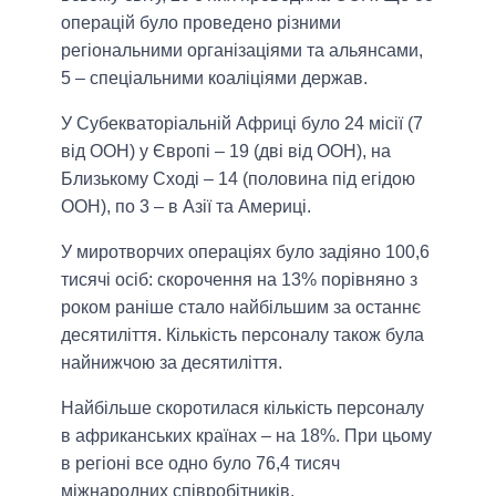
операцій було проведено різними
регіональними організаціями та альянсами,
5 – спеціальними коаліціями держав.
У Субекваторіальній Африці було 24 місії (7
від ООН) у Європі – 19 (дві від ООН), на
Близькому Сході – 14 (половина під егідою
ООН), по 3 – в Азії та Америці.
У миротворчих операціях було задіяно 100,6
тисячі осіб: скорочення на 13% порівняно з
роком раніше стало найбільшим за останнє
десятиліття. Кількість персоналу також була
найнижчою за десятиліття.
Найбільше скоротилася кількість персоналу
в африканських країнах – на 18%. При цьому
в регіоні все одно було 76,4 тисяч
міжнародних співробітників.