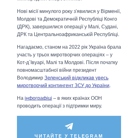
Нові місії минулого року з'явилися у Вірменії,
Молдові та Демократичній Республіці Конго
(ДРК), завершилися операції у Малі, Судані,
ДРК та Центральноафриканській Республіці.
Нагадаємо, станом на 2022 рік Україна брала
участь у трьох миротворчих операціях – у
Кот-д`Івуарі, Малі та Молдові. Після початку
повномасштабної війни президент
Володимир
Зеленський відкликав увесь
миротворчий контингент ЗСУ до України
.
На
інфографіці
– в яких країнах ООН
проводить операції з підтримки миру.
ЧИТАЙТЕ У TELEGRAM