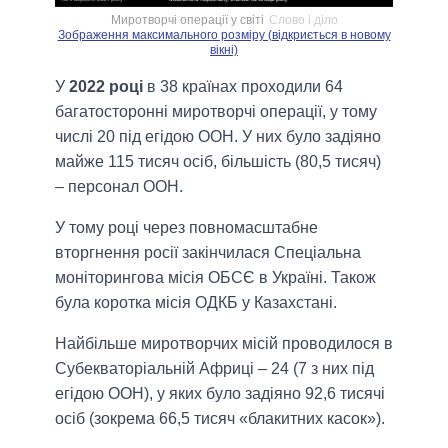
Миротворчі операції у світі
Слово і діло
Зображення максимального розміру (відкриється в новому
вікні)
У
2022 році
в 38 країнах проходили 64
багатосторонні миротворчі операції, у тому
числі 20 під егідою ООН. У них було задіяно
майже 115 тисяч осіб, більшість (80,5 тисяч)
– персонал ООН.
У тому році через повномасштабне
вторгнення росії закінчилася Спеціальна
моніторингова місія ОБСЄ в Україні. Також
була коротка місія ОДКБ у Казахстані.
Найбільше миротворчих місій проводилося в
Субекваторіальній Африці – 24 (7 з них під
егідою ООН), у яких було задіяно 92,6 тисячі
осіб (зокрема 66,5 тисяч «блакитних касок»).