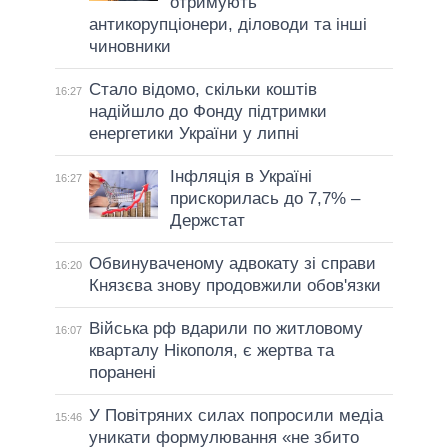
отримують
антикорупціонери, діловоди та інші
чиновники
Стало відомо, скільки коштів
16:27
надійшло до Фонду підтримки
енергетики України у липні
Інфляція в Україні
16:27
прискорилась до 7,7% –
Держстат
Обвинуваченому адвокату зі справи
16:20
Князєва знову продовжили обов'язки
Війська рф вдарили по житловому
16:07
кварталу Нікополя, є жертва та
поранені
У Повітряних силах попросили медіа
15:46
уникати формулювання «не збито