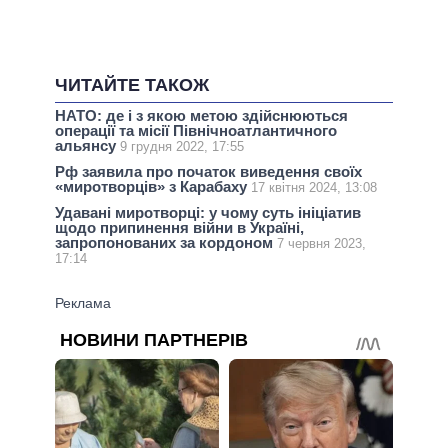
ЧИТАЙТЕ ТАКОЖ
НАТО: де і з якою метою здійснюються
операції та місії Північноатлантичного
альянсу
9 грудня 2022, 17:55
Рф заявила про початок виведення своїх
«миротворців» з Карабаху
17 квітня 2024, 13:08
Удавані миротворці: у чому суть ініціатив
щодо припинення війни в Україні,
запропонованих за кордоном
7 червня 2023,
17:14