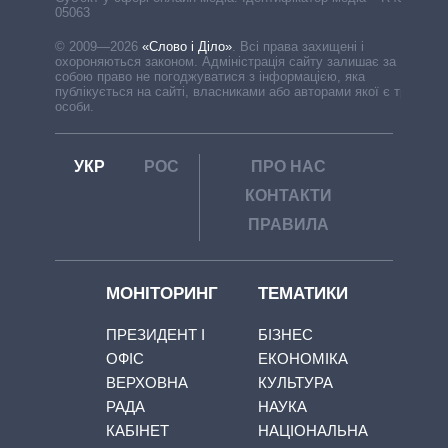
05063
© 2009—2026
«Слово і Діло»
.
Всі права захищені і
охороняються законом. Адміністрація сайту залишає за
собою право не погоджуватися з інформацією, яка
публікується на сайті, власниками або авторами якої є треті
особи.
УКР
РОС
ПРО НАС
КОНТАКТИ
ПРАВИЛА
МОНІТОРИНГ
ТЕМАТИКИ
ПРЕЗИДЕНТ І
БІЗНЕС
ОФІС
ЕКОНОМІКА
ВЕРХОВНА
КУЛЬТУРА
РАДА
НАУКА
КАБІНЕТ
НАЦІОНАЛЬНА