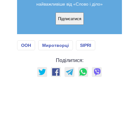
найважливіше від «Слово і діло»
Підписатися
ООН
Миротворці
SIPRI
Поділитися: