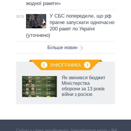
жодної ракети»
У СБС попередили, що рф
15:33
прагне запускати одночасно
200 ракет по Україні
(уточнено)
Більше новин
ІНФОГРАФІКА
Як змінився бюджет
ть
Міністерства
оборони за 13 років
війни з росією
Cуб'єкт у сфері онлайн-медіа. Ідентифікатор медіа – R40-