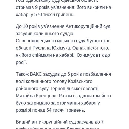
Господарському суді Одеської області,
отримав 9 років ув'язнення: його викрили на
хабарі у 570 тисяч гривень.
До 10 років ув'язнення Антикорупційний суд
засудив колишнього суддю
Сєвєродонецького міського суду Луганської
області Руслана Юхімука. Однак після того,
як його спіймали на хабарі, Юхимчук втік до
росії.
Також ВАКС засудив до 6 років позбавлення
волі колишнього голову Козівського
районного суду Тернопільської області
Михайла Кренцеля. Разом із адвокатом його
було затримано за отримання хабаря у
розмірі понад 54 тисячі гривень.
Вищий антикорупційний суд засудив до 7