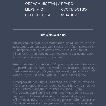
ОБЛАДМІНІСТРАЦІЙ
ПРАВО
МЕРИ МІСТ
СУСПІЛЬСТВО
ВСІ ПЕРСОНИ
ФІНАНСИ
info@slovoidilo.ua
Використання будь-яких матеріалів, розміщених на сайті,
дозволяється при вказуванні посилання (для інтернет-видань
— гіперпосилання) на www.slovoidilo.ua. Посилання
(гіперпосилання) обов’язкове незалежно від повного або
часткового використання матеріалів.
Аналітична інформація про обіцянки політиків і чиновників,
що розміщені на порталі slovoidilo.ua, а також інформація про
стан виконання цих обіцянок, зібрана й опрацьована ТОВ «ІА
Слово і Діло» і є власністю ТОВ «ІА Слово і Діло».
Інфографіки, розміщені на порталі slovoidilo.ua, створені ГО
«Система народного контролю Слово і Діло» і є власністю
ГО «Система народного контролю Слово і Діло».
Матеріали, відмічені значками, публікуються на правах
реклами: «Промо», «Новини компаній», «Позиція»,
«Партнерський матеріал», «Спецпроєкт», «За підтримки».
Редакція не несе відповідальності за факти та оціночні