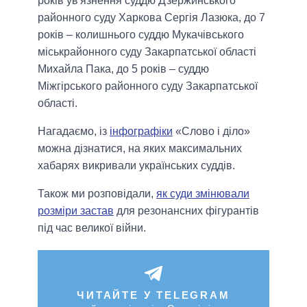
років ув'язнення суддю Дзержинського
районного суду Харкова Сергія Лазюка, до 7
років – колишнього суддю Мукачівського
міськрайонного суду Закарпатської області
Михайла Пака, до 5 років – суддю
Міжгірського районного суду Закарпатської
області.
Нагадаємо, із
інфографіки
«Слово і діло»
можна дізнатися, на яких максимальних
хабарях викривали українських суддів.
Також ми розповідали,
як суди змінювали
розміри застав
для резонансних фігурантів
під час великої війни.
ЧИТАЙТЕ У TELEGRAM