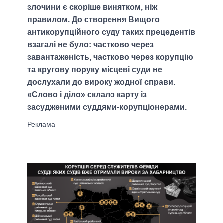
злочини є скоріше винятком, ніж
правилом. До створення Вищого
антикорупційного суду таких прецедентів
взагалі не було: частково через
завантаженість, частково через корупцію
та кругову поруку місцеві суди не
дослухали до вироку жодної справи.
«Слово і діло» склало карту із
засудженими суддями-корупціонерами.