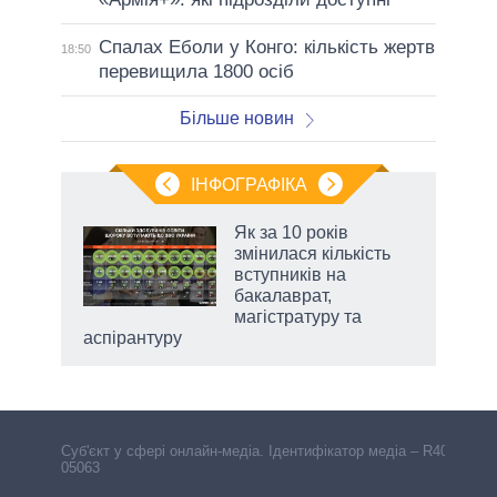
Спалах Еболи у Конго: кількість жертв
18:50
перевищила 1800 осіб
Більше новин
ІНФОГРАФІКА
жет
Як за 10 років
змінилася кількість
ків
вступників на
бакалаврат,
магістратуру та
аспірантуру
Cуб'єкт у сфері онлайн-медіа. Ідентифікатор медіа – R40-
05063