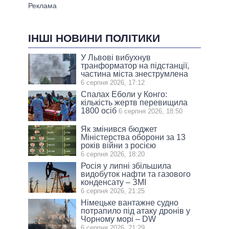
ІНШІ НОВИНИ ПОЛІТИКИ
У Львові вибухнув
транформатор на підстанції,
частина міста знеструмлена
6 серпня 2026, 17:12
Спалах Еболи у Конго:
кількість жертв перевищила
1800 осіб
6 серпня 2026, 18:50
Як змінився бюджет
Міністерства оборони за 13
років війни з росією
6 серпня 2026, 18:20
Росія у липні збільшила
видобуток нафти та газового
конденсату – ЗМІ
6 серпня 2026, 21:25
Німецьке вантажне судно
потрапило під атаку дронів у
Чорному морі – DW
6 серпня 2026, 21:29