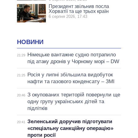
Президент звільнив посла
Хорватії та ще трьох країн
6 серпня 2026, 17:43
НОВИНИ
Німецьке вантажне судно потрапило
21:29
під атаку дронів у Чорному морі – DW
Росія у липні збільшила видобуток
21:25
нафти та газового конденсату – ЗМІ
З окупованих територій повернули ще
20:46
одну групу українських дітей та
підлітків
Зеленський доручив підготувати
20:41
«спеціальну санкційну операцію»
проти росії