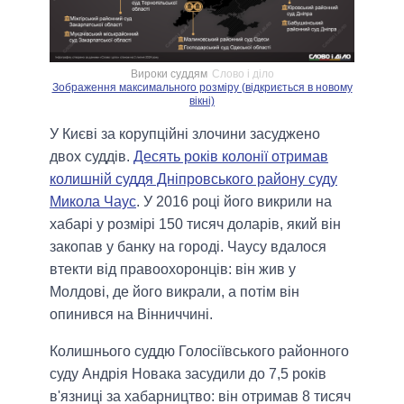
Вироки суддям
Слово і діло
Зображення максимального розміру (відкриється в новому
вікні)
У Києві за корупційні злочини засуджено
двох суддів.
Десять років колонії отримав
колишній суддя Дніпровського району суду
Микола Чаус
. У 2016 році його викрили на
хабарі у розмірі 150 тисяч доларів, який він
закопав у банку на городі. Чаусу вдалося
втекти від правоохоронців: він жив у
Молдові, де його викрали, а потім він
опинився на Вінниччині.
Колишнього суддю Голосіївського районного
суду Андрія Новака засудили до 7,5 років
в'язниці за хабарництво: він отримав 8 тисяч