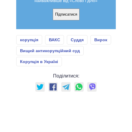
найважливіше від «Слово і діло»
Підписатися
корупція
ВАКС
Суддя
Вирок
Вищий антикорупційний суд
Корупція в Україні
Поділитися: