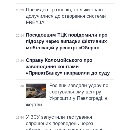
Президент розповів, скільки країн
20:39
долучилися до створення системи
FREYJA
Посадовцям ТЦК повідомили про
20:14
підозру через випадки фіктивних
мобілізацій у реєстрі «Оберіг»
Справу Коломойського про
19:34
заволодіння коштами
«ПриватБанку» направили до суду
Росіяни завдали удару по
19:30
сортувальному центру
Укрпошти у Павлограді, є
жертви
У ЗСУ запустили тестування
18:54
спрощених переведень через
«Армія+»: які підрозділи доступні