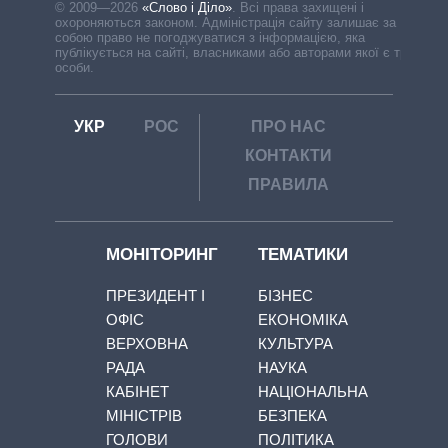
© 2009—2026
«Слово і Діло»
.
Всі права захищені і
охороняються законом. Адміністрація сайту залишає за
собою право не погоджуватися з інформацією, яка
публікується на сайті, власниками або авторами якої є треті
особи.
УКР
РОС
ПРО НАС
КОНТАКТИ
ПРАВИЛА
МОНІТОРИНГ
ТЕМАТИКИ
ПРЕЗИДЕНТ І
БІЗНЕС
ОФІС
ЕКОНОМІКА
ВЕРХОВНА
КУЛЬТУРА
РАДА
НАУКА
КАБІНЕТ
НАЦІОНАЛЬНА
МІНІСТРІВ
БЕЗПЕКА
ГОЛОВИ
ПОЛІТИКА