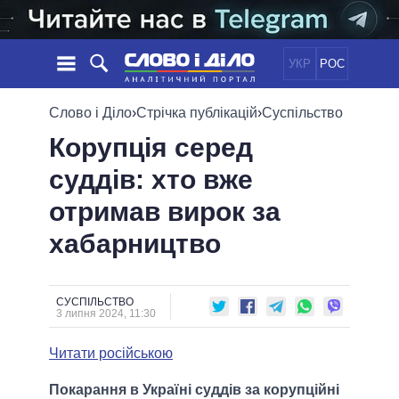
УКР
РОС
НОВИНИ
Слово і Діло
›
Стрічка публікацій
›
Суспільство
Корупція серед
ОБIЦЯНКИ
СТРІЧКА
ПОЛІТИКА
суддів: хто вже
ПОДІЇ
ЕКОНОМІКА
ПОЛIТИКИ
отримав вирок за
СТАТТІ
СУСПІЛЬСТВО
ІНФОГРАФІКА
ДУМКИ
СВІТ
УСІ ПОЛІТИКИ
хабарництво
ОГЛЯДИ
ПРЕЗИДЕНТ І ОФІС
ВІДЕО
ДАЙДЖЕСТИ
ВЕРХОВНА РАДА
СУСПІЛЬСТВО
ПІДТРИМАТИ
КАБІНЕТ МІНІСТРІВ
3 липня 2024, 11:30
ГОЛОВИ ОБЛАДМІНІСТРАЦІЙ
ПОРІВНЯННЯ ПОЛІТИКІВ
Читати російською
МЕРИ МІСТ
ВСІ ПЕРСОНИ
Покарання в Україні суддів за корупційні