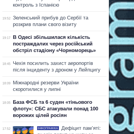
контроль з Іспанією
Зеленський прибув до Сербії та
19:52
розкрив плани свого візиту
В Одесі збільшилася кількість
19:17
постраждалих через російський
обстріл стадіону «Чорноморець»
Чехія посилить захист аеропортів
18:45
після інциденту з дроном у Лейпцигу
Міжнародні резерви України
18:09
скоротилися у липні
База ФСБ та 6 суден «тіньового
18:05
флоту»: СБС атакували понад 100
ворожих цілей росіян
Дефіцит пам’яті:
ІНФОГРАФІКА
17:52