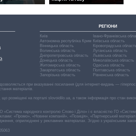
РЕГІОНИ
Київ
Івано-Франківська обл
Автономна республіка Крим
Київська область
Вінницька область
Кіровоградська област
В
Волинська область
Луганська область
Дніпропетровська область
Львівська область
Й
Донецька область
Миколаївська область
Житомирська область
Одеська область
Закарпатська область
Полтавська область
Запорізька область
Рівненська область
 дозволяється при вказуванні посилання (для інтернет-видань — гіперпоси
стання матеріалів.
, що розміщені на порталі slovoidilo.ua, а також інформація про стан вик
і ГО «Система народного контролю Слово і Діло» і є власністю ГО «Систе
еклами: «Промо», «Новини компаній», «Позиція», «Партнерський матеріал
судження, оприлюднені у рекламних матеріалах. Згідно з українським зак
-05063