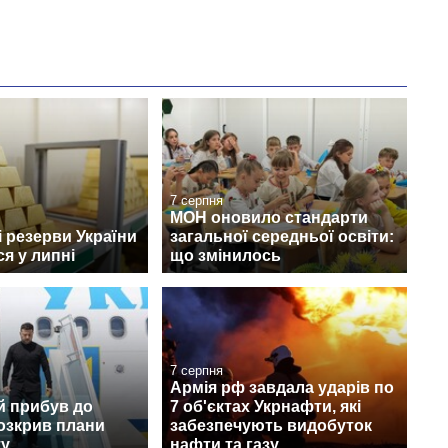
7 серпня
МОН оновило стандарти
 резерви України
загальної середньої освіти:
я у липні
що змінилось
7 серпня
Армія рф завдала ударів по
й прибув до
7 об'єктах Укрнафти, які
розкрив плани
забезпечують видобуток
ту
нафти та газу