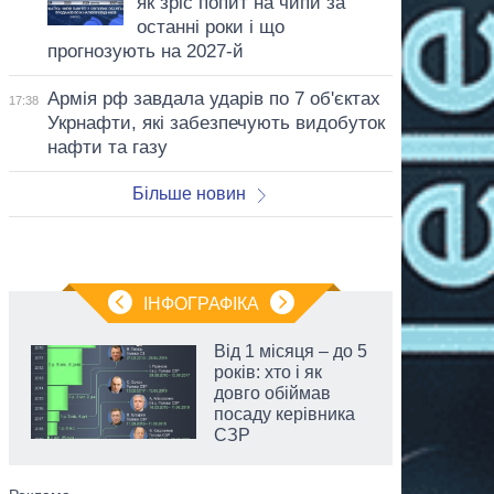
як зріс попит на чипи за
останні роки і що
прогнозують на 2027-й
Армія рф завдала ударів по 7 об'єктах
17:38
Укрнафти, які забезпечують видобуток
нафти та газу
Більше новин
ІНФОГРАФІКА
Від 1 місяця – до 5
років: хто і як
довго обіймав
посаду керівника
СЗР