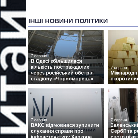
ІНШІ НОВИНИ ПОЛІТИКИ
7 серпня
В Одесі збільшилася
кількість постраждалих
7 серпня
через російський обстріл
Міжнародні
стадіону «Чорноморець»
скоротилис
7 серпня
7 серпня
ВАКС відмовився зупинити
Зеленськи
слухання справи про
Сербії та 
інфраструктуру Харкова
свого візи