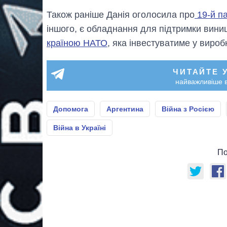
Також раніше Данія оголосила про
19-й па
іншого, є обладнання для підтримки винищ
країною НАТО
, яка інвестуватиме у виробн
ЧИТАЙТЕ 
найважливіше в
Допомога
Аргентина
Війна з Росією
Війна в Україні
По