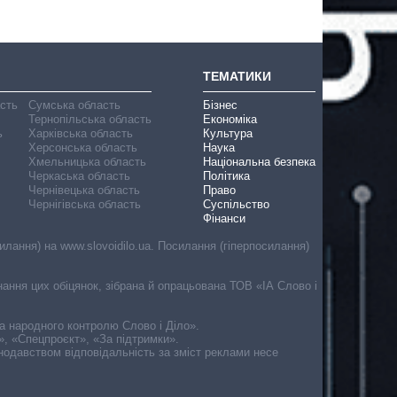
ТЕМАТИКИ
асть
Сумська область
Бізнес
Тернопільська область
Економіка
ь
Харківська область
Культура
Херсонська область
Наука
Хмельницька область
Національна безпека
Черкаська область
Політика
Чернівецька область
Право
Чернігівська область
Суспільство
Фінанси
лання) на www.slovoidilo.ua. Посилання (гіперпосилання)
онання цих обіцянок, зібрана й опрацьована ТОВ «ІА Слово і
ма народного контролю Слово і Діло».
», «Спецпроєкт», «За підтримки».
онодавством відповідальність за зміст реклами несе