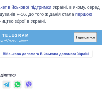
кет військової підтримки
Україні, в якому, серед
увачів F-16. До того ж Данія стала
першою
ицтво зброї в Україні.
У TELEGRAM
Підписатися
ід «Слово і діло»
Військова допомога Військова допомога Україні
ділитися: