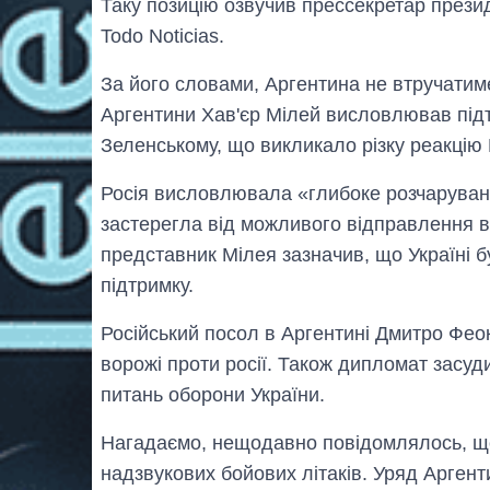
Таку позицію озвучив прессекретар през
Todo Noticias.
За його словами, Аргентина не втручатим
Аргентини Хав'єр Мілей висловлював під
Зеленському, що викликало різку реакцію
Росія висловлювала «глибоке розчаруванн
застерегла від можливого відправлення ві
представник Мілея зазначив, що Україні б
підтримку.
Російський посол в Аргентині Дмитро Феокт
ворожі проти росії. Також дипломат засуд
питань оборони України.
Нагадаємо, нещодавно повідомлялось, щ
надзвукових бойових літаків. Уряд Арген