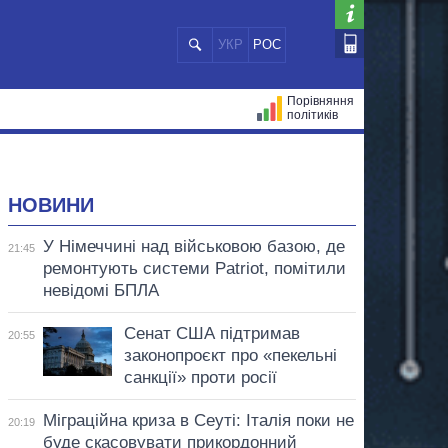
УКР
РОС
Порівняння
політиків
ЦІЙ
МЕРИ МІСТ
ВСІ ПЕРСОНИ
НОВИНИ
У Німеччині над військовою базою, де
21:45
ремонтують системи Patriot, помітили
невідомі БПЛА
Сенат США підтримав
20:55
законопроєкт про «пекельні
санкції» проти росії
Міграційна криза в Сеуті: Італія поки не
20:19
буде скасовувати прикордонний