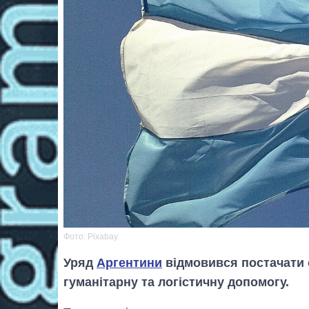
Фото: Pixabay
Уряд
Аргентини
відмовився постачати о
гуманітарну та логістичну допомогу.