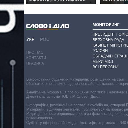
МОНІТОРИНГ
ПРЕЗИДЕНТ І ОФІС
УКР
РОС
ВЕРХОВНА РАДА
КАБІНЕТ МІНІСТРІ
ГОЛОВИ
ПРО НАС
ОБЛАДМІНІСТРАЦІ
КОНТАКТИ
МЕРИ МІСТ
ПРАВИЛА
ВСІ ПЕРСОНИ
Використання будь-яких матеріалів, розміщених на сайті,
обов’язкове незалежно від повного або часткового викори
Аналітична інформація про обіцянки політиків і чиновників
Діло» і є власністю ТОВ «ІА Слово і Діло».
Інфографіки, розміщені на порталі slovoidilo.ua, створен
Матеріали, відмічені значками, публікуються на правах р
Редакція не несе відповідальності за факти та оціночні 
рекламодавець.
Cуб'єкт у сфері онлайн-медіа. Ідентифікатор медіа – R40