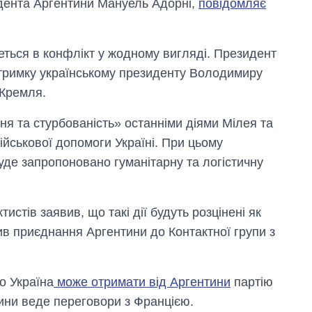
идента Аргентини Мануель Адорні,
повідомляє
еться в конфлікт у жодному вигляді. Президент
тримку українському президенту Володимиру
 Кремля.
я та стурбованість» останніми діями Мілея та
йськової допомоги Україні. При цьому
уде запропоновано гуманітарну та логістичну
истів заявив, що такі дії будуть розцінені як
Вісім масованих
ив приєднання Аргентини до Контактної групи з
ударів по Україні
за літо: Київ та
область стали
головною ціллю
о Україна
може отримати від Аргентини
партію
рф
тини веде переговори з Францією.