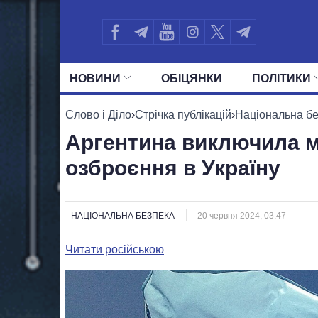
НОВИНИ
ОБIЦЯНКИ
ПОЛIТИКИ
УСІ ПОЛІТИКИ
ПРЕЗИДЕНТ І ОФ
Слово і Діло
›
Стрічка публікацій
›
Національна б
Аргентина виключила м
озброєння в Україну
НАЦІОНАЛЬНА БЕЗПЕКА
20 червня 2024, 03:47
Читати російською