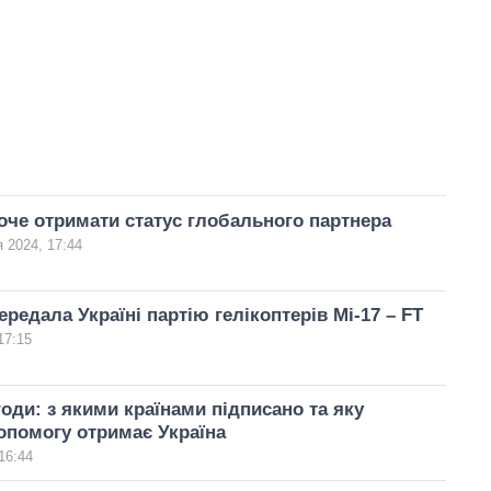
оче отримати статус глобального партнера
я 2024, 17:44
ередала Україні партію гелікоптерів Мі-17 – FT
17:15
годи: з якими країнами підписано та яку
опомогу отримає Україна
16:44