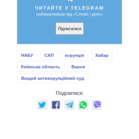
ЧИТАЙТЕ У TELEGRAM
найважливіше від «Слово і діло»
Підписатися
НАБУ
САП
корупція
Хабар
Київська область
Вирок
Вищий антикорупційний суд
Поділитися: