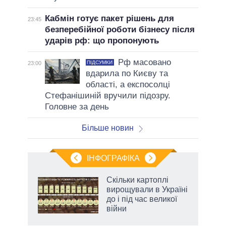
Кабмін готує пакет рішень для
23:45
безперебійної роботи бізнесу після
ударів рф: що пропонують
Рф масовано
ПІДСУМКИ
23:00
вдарила по Києву та
області, а експосолці
Стефанішиній вручили підозру.
Головне за день
Більше новин
ІНФОГРАФІКА
нтів:
Скільки картоплі
 і
вирощували в Україні
nAI
до і під час великої
війни