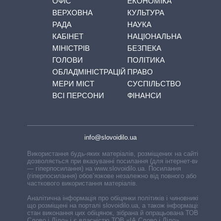
ОФІС
ЕКОНОМІКА
ВЕРХОВНА
КУЛЬТУРА
РАДА
НАУКА
КАБІНЕТ
НАЦІОНАЛЬНА
МІНІСТРІВ
БЕЗПЕКА
ГОЛОВИ
ПОЛІТИКА
ОБЛАДМІНІСТРАЦІЙ
ПРАВО
МЕРИ МІСТ
СУСПІЛЬСТВО
ВСІ ПЕРСОНИ
ФІНАНСИ
info@slovoidilo.ua
Використання будь-яких матеріалів, розміщених на сайті,
дозволяється при вказуванні посилання (для інтернет-видань
— гіперпосилання) на www.slovoidilo.ua. Посилання
(гіперпосилання) обов’язкове незалежно від повного або
часткового використання матеріалів.
Аналітична інформація про обіцянки політиків і чиновників,
що розміщені на порталі slovoidilo.ua, а також інформація про
стан виконання цих обіцянок, зібрана й опрацьована ТОВ «ІА
Слово і Діло» і є власністю ТОВ «ІА Слово і Діло».