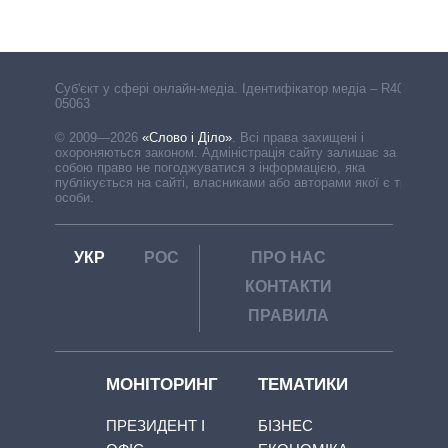
Cуб'єкт у сфері онлайн-медіа. Ідентифікатор медіа – R40-
05063
© 2009—2026
«Слово і Діло»
.
Всі права захищені і
охороняються законом. Адміністрація сайту залишає за
собою право не погоджуватися з інформацією, яка
публікується на сайті, власниками або авторами якої є треті
особи.
УКР
РОС
ПРО НАС
КОНТАКТИ
ПРАВИЛА
МОНІТОРИНГ
ТЕМАТИКИ
ПРЕЗИДЕНТ І
БІЗНЕС