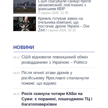
США скасували санкції проти
авіакомпаній, пов'язаних з
іранським КВІР
5 серпня 2026, 21:35
Кремль готував замах на
очільника компанії, що
постачає дрони Україні – Die
Zeit
6 серпня 2026, 02:15
НОВИНИ
США відновили повноцінний обмін
09:12
розвідданими з Україною – Politico
Після нічної атаки дронів у
04:57
російському Ярославлі спалахнули
пожежі: що відомо
Росія скинула чотири КАБи на
04:37
Суми: є поранені, пошкоджено ТЦ і
багатоповерхівки