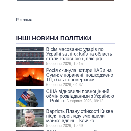
ІНШІ НОВИНИ ПОЛІТИКИ
Вісім масованих ударів по
Україні за літо: Київ та область
стали головною ціллю рф
5 серпня 2026, 19:15
Росія скинула чотири КАБи на
Суми: є поранені, пошкоджено
ТЦ і багатоповерхівки
6 серпня 2026, 04:37
США відновили повноцінний
обмін розвідданими з Україною
– Politico
6 серпня 2026, 09:12
Вартість Плану стійкості Києва
після перегляду зменшили
майже вдвічі – Кличко
5 серпня 2026, 19:49