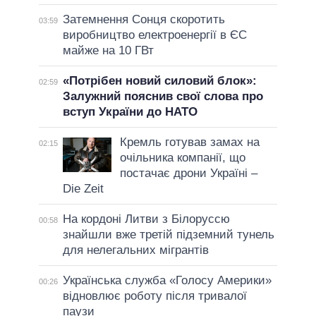
Затемнення Сонця скоротить
03:59
виробництво електроенергії в ЄС
майже на 10 ГВт
«Потрібен новий силовий блок»:
02:59
Залужний пояснив свої слова про
вступ України до НАТО
Кремль готував замах на
02:15
очільника компанії, що
постачає дрони Україні –
Die Zeit
На кордоні Литви з Білоруссю
00:58
знайшли вже третій підземний тунель
для нелегальних мігрантів
Українська служба «Голосу Америки»
00:26
відновлює роботу після тривалої
паузи