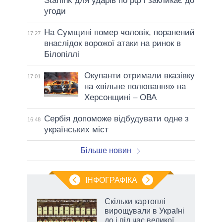
Starlink для ударів по рф і закликає до
угоди
На Сумщині помер чоловік, поранений
17:27
внаслідок ворожої атаки на ринок в
Білопіллі
Окупанти отримали вказівку
17:01
на «вільне полювання» на
Херсонщині – ОВА
Сербія допоможе відбудувати одне з
16:48
українських міст
Більше новин
ІНФОГРАФІКА
 5
Скільки картоплі
вго
вирощували в Україні
до і під час великої