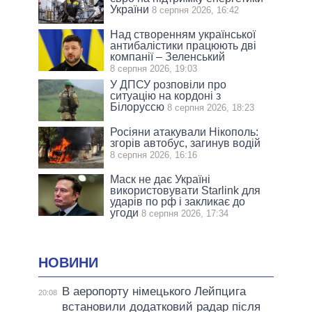
України
8 серпня 2026, 16:42
Над створенням української
антибалістики працюють дві
компанії – Зеленський
8 серпня 2026, 19:03
У ДПСУ розповіли про
ситуацію на кордоні з
Білоруссю
8 серпня 2026, 18:23
Росіяни атакували Нікополь:
згорів автобус, загинув водій
8 серпня 2026, 16:16
Маск не дає Україні
використовувати Starlink для
ударів по рф і закликає до
угоди
8 серпня 2026, 17:34
НОВИНИ
В аеропорту німецького Лейпцига
20:08
встановили додатковий радар після