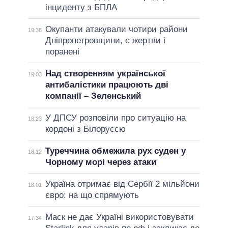
інциденту з БПЛА
Окупанти атакували чотири райони
19:36
Дніпропетровщини, є жертви і
поранені
Над створенням української
19:03
антибалістики працюють дві
компанії – Зеленський
У ДПСУ розповіли про ситуацію на
18:23
кордоні з Білоруссю
Туреччина обмежила рух суден у
18:12
Чорному морі через атаки
Україна отримає від Сербії 2 мільйони
18:01
євро: на що спрямують
Маск не дає Україні використовувати
17:34