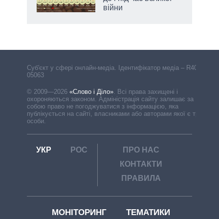
війни
Cуб'єкт у сфері онлайн-медіа. Ідентифікатор медіа – R40-
05063
© 2009—2026
«Слово і Діло»
.
Всі права захищені і
охороняються законом. Адміністрація сайту залишає за
собою право не погоджуватися з інформацією, яка
публікується на сайті, власниками або авторами якої є треті
особи.
УКР
РОС
ПРО НАС
КОНТАКТИ
ПРАВИЛА
МОНІТОРИНГ
ТЕМАТИКИ