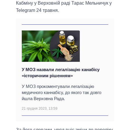
Кабміну у Верховній раді Тарас Мельничук у
Telegram 24 травня.
У МОЗ назвали легалізацію канабісу
«історичним рішенням»
У МОЗ прокоментували легалізацію
медичного каннабісу, до якого так довго
йшла Верховна Рада.
21 грудня 2023, 13:59
За його словами, уряд вніс зміни до переліку