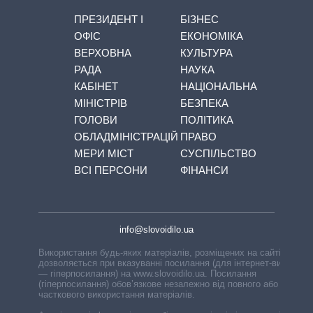
ПРЕЗИДЕНТ І
БІЗНЕС
ОФІС
ЕКОНОМІКА
ВЕРХОВНА
КУЛЬТУРА
РАДА
НАУКА
КАБІНЕТ
НАЦІОНАЛЬНА
МІНІСТРІВ
БЕЗПЕКА
ГОЛОВИ
ПОЛІТИКА
ОБЛАДМІНІСТРАЦІЙ
ПРАВО
МЕРИ МІСТ
СУСПІЛЬСТВО
ВСІ ПЕРСОНИ
ФІНАНСИ
info@slovoidilo.ua
Використання будь-яких матеріалів, розміщених на сайті,
дозволяється при вказуванні посилання (для інтернет-видань
— гіперпосилання) на www.slovoidilo.ua. Посилання
(гіперпосилання) обов’язкове незалежно від повного або
часткового використання матеріалів.