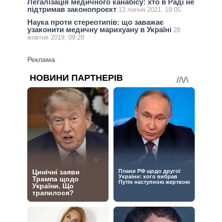
Легалізація медичного канабісу: хто в Раді не
підтримав законопроєкт
13 липня 2021, 19:05
Наука проти стереотипів: що заважає
узаконити медичну марихуану в Україні
28
жовтня 2019, 09:28