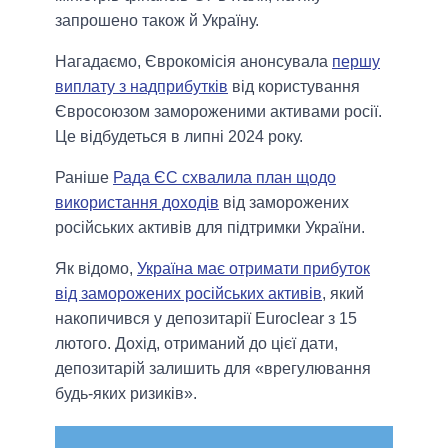
запрошено також й Україну.
Нагадаємо, Єврокомісія анонсувала
першу
виплату з надприбутків
від користування
Євросоюзом замороженими активами росії.
Це відбудеться в липні 2024 року.
Раніше
Рада ЄС схвалила план щодо
використання доходів
від заморожених
російських активів для підтримки України.
Як відомо,
Україна має отримати прибуток
від заморожених російських активів
, який
накопичився у депозитарії Euroclear з 15
лютого. Дохід, отриманий до цієї дати,
депозитарій залишить для «врегулювання
будь-яких ризиків».