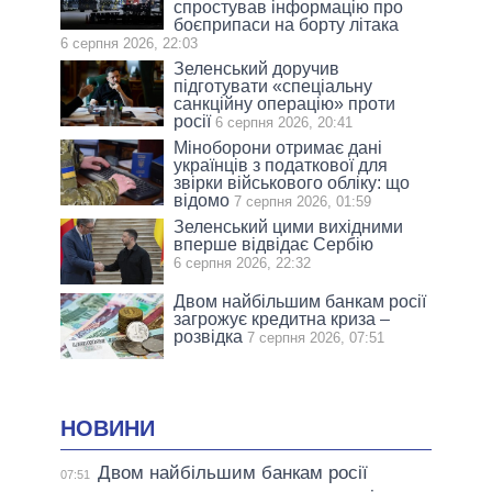
спростував інформацію про
боєприпаси на борту літака
6 серпня 2026, 22:03
Зеленський доручив
підготувати «спеціальну
санкційну операцію» проти
росії
6 серпня 2026, 20:41
Міноборони отримає дані
українців з податкової для
звірки військового обліку: що
відомо
7 серпня 2026, 01:59
Зеленський цими вихідними
вперше відвідає Сербію
6 серпня 2026, 22:32
Двом найбільшим банкам росії
загрожує кредитна криза –
розвідка
7 серпня 2026, 07:51
НОВИНИ
Двом найбільшим банкам росії
07:51