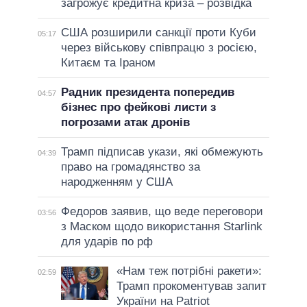
загрожує кредитна криза – розвідка
США розширили санкції проти Куби
05:17
через військову співпрацю з росією,
Китаєм та Іраном
Радник президента попередив
04:57
бізнес про фейкові листи з
погрозами атак дронів
Трамп підписав укази, які обмежують
04:39
право на громадянство за
народженням у США
Федоров заявив, що веде переговори
03:56
з Маском щодо використання Starlink
для ударів по рф
«Нам теж потрібні ракети»:
02:59
Трамп прокоментував запит
України на Patriot