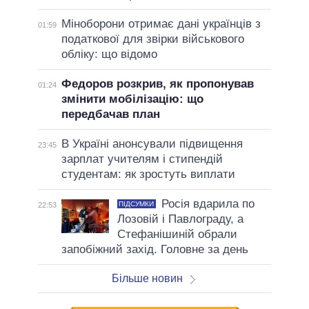
Міноборони отримає дані українців з
01:59
податкової для звірки військового
обліку: що відомо
Федоров розкрив, як пропонував
01:24
змінити мобілізацію: що
передбачав план
В Україні анонсували підвищення
23:45
зарплат учителям і стипендій
студентам: як зростуть виплати
Росія вдарила по
ПІДСУМКИ
22:53
Лозовій і Павлограду, а
Стефанішиній обрали
запобіжний захід. Головне за день
Більше новин