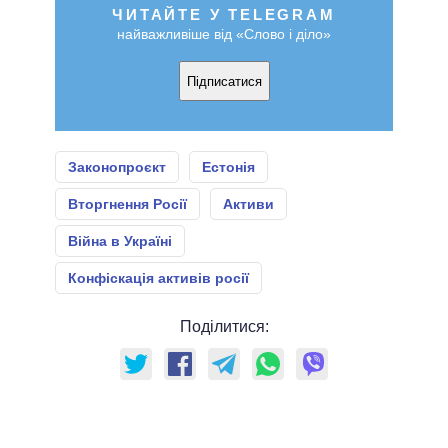
ЧИТАЙТЕ У TELEGRAM
найважливіше від «Слово і діло»
Підписатися
Законопроєкт
Естонія
Вторгнення Росії
Активи
Війна в Україні
Конфіскація активів росії
Поділитися: