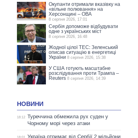
Окупанти отримали вказівку на
«вільне полювання» на
Херсонщині – ОВА
8 серпня 2026, 17:01
Сербія допоможе відбудувати
одне з українських міст
8 серпня 2026, 16:48
Жодної цілої ТЕС: Зеленський
описав ситуацію в енергетиці
України
8 серпня 2026, 15:38
У США готують масштабне
розслідування проти Трампа –
Reuters
8 серпня 2026, 14:39
НОВИНИ
Туреччина обмежила рух суден у
18:12
Чорному морі через атаки
Україна отримає від Сербії 2 мільйони
18:01