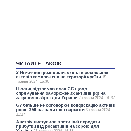
ЧИТАЙТЕ ТАКОЖ
У Німеччині розповіли, скільки російськиx
активів заморожено на території країни
15
травня 2024, 15:30
Шольц підтримав план ЄС щодо
спрямування заморожених активів рф на
закупівлю зброї для України
7 травня 2024, 01:37
G7 більше не обговорює конфіскацію активів
росії: ЗМІ назвали інші варіанти
3 травня 2024,
11:17
Австрія виступила проти ідеї передати
прибутки від росактивів на зброю для
України
21 березня 2024, 16:38