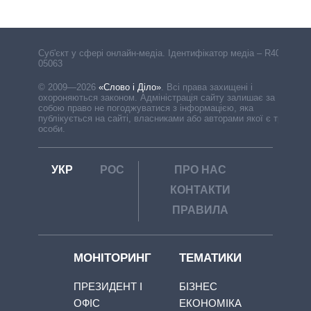
Cуб'єкт у сфері онлайн-медіа. Ідентифікатор медіа – R40-
05063
© 2009—2026
«Слово і Діло»
.
Всі права захищені і
охороняються законом. Адміністрація сайту залишає за
собою право не погоджуватися з інформацією, яка
публікується на сайті, власниками або авторами якої є треті
особи.
УКР
РОС
ПРО НАС
КОНТАКТИ
ПРАВИЛА
МОНІТОРИНГ
ТЕМАТИКИ
ПРЕЗИДЕНТ І
БІЗНЕС
ОФІС
ЕКОНОМІКА