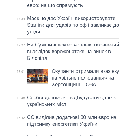
євро: на що спрямують
Маск не дає Україні використовувати
17:34
Starlink для ударів по рф і закликає до
угоди
На Сумщині помер чоловік, поранений
17:27
внаслідок ворожої атаки на ринок в
Білопіллі
Окупанти отримали вказівку
17:01
на «вільне полювання» на
Херсонщині – ОВА
Сербія допоможе відбудувати одне з
16:48
українських міст
ЄС виділив додаткові 30 млн євро на
16:42
підтримку енергетики України