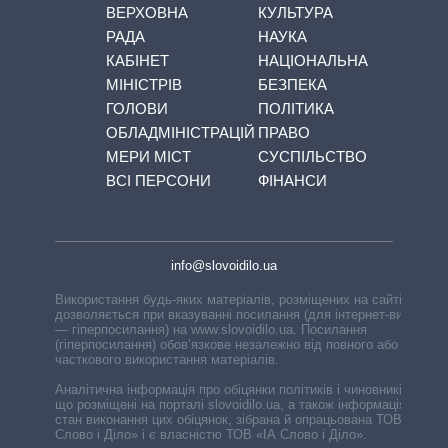
ВЕРХОВНА
КУЛЬТУРА
РАДА
НАУКА
КАБІНЕТ
НАЦІОНАЛЬНА
МІНІСТРІВ
БЕЗПЕКА
ГОЛОВИ
ПОЛІТИКА
ОБЛАДМІНІСТРАЦІЙ
ПРАВО
МЕРИ МІСТ
СУСПІЛЬСТВО
ВСІ ПЕРСОНИ
ФІНАНСИ
info@slovoidilo.ua
Використання будь-яких матеріалів, розміщених на сайті,
дозволяється при вказуванні посилання (для інтернет-видань
— гіперпосилання) на www.slovoidilo.ua. Посилання
(гіперпосилання) обов’язкове незалежно від повного або
часткового використання матеріалів.
Аналітична інформація про обіцянки політиків і чиновників,
що розміщені на порталі slovoidilo.ua, а також інформація про
стан виконання цих обіцянок, зібрана й опрацьована ТОВ «ІА
Слово і Діло» і є власністю ТОВ «ІА Слово і Діло».