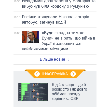
Невідомий дрон залетів у Болгарію та
16:36
вибухнув біля кордону з Румунією
Росіяни атакували Нікополь: згорів
16:16
автобус, загинув водій
«Буде складна зима»:
16:05
Вучич не вірить, що війна в
Україні завершиться
найближчими місяцями
Більше новин
ІНФОГРАФІКА
жет
Від 1 місяця – до 5
років: хто і як довго
ків
обіймав посаду
керівника СЗР
аспі