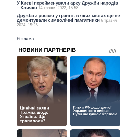
У Києві перейменували арку Дружби народів
– Кличко
14 травня 2022, 15:58
Дружба з росією у граніті: в яких містах ще не
демонтували символічні памʼятники
6 травня
2024, 15:25