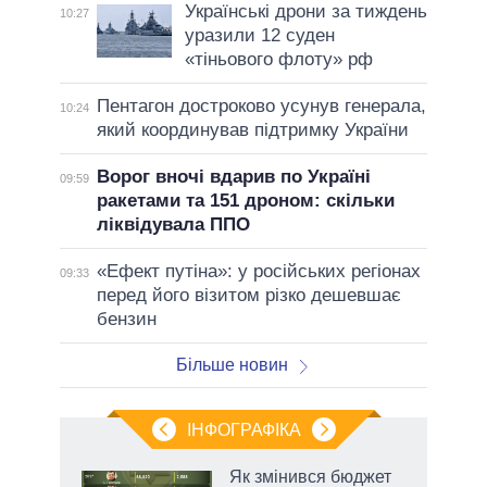
Українські дрони за тиждень
10:27
уразили 12 суден
«тіньового флоту» рф
Пентагон достроково усунув генерала,
10:24
який координував підтримку України
Ворог вночі вдарив по Україні
09:59
ракетами та 151 дроном: скільки
ліквідувала ППО
«Ефект путіна»: у російських регіонах
09:33
перед його візитом різко дешевшає
бензин
Більше новин
ІНФОГРАФІКА
Як змінився бюджет