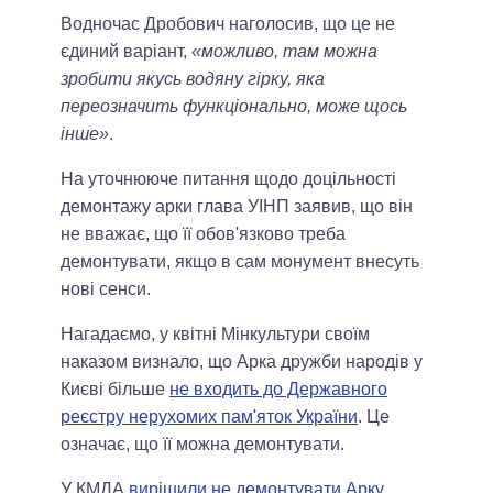
Водночас Дробович наголосив, що це не
єдиний варіант,
«можливо, там можна
зробити якусь водяну гірку, яка
переозначить функціонально, може щось
інше»
.
На уточнююче питання щодо доцільності
демонтажу арки глава УІНП заявив, що він
не вважає, що її обов'язково треба
демонтувати, якщо в сам монумент внесуть
нові сенси.
Нагадаємо, у квітні Мінкультури своїм
наказом визнало, що Арка дружби народів у
Києві більше
не входить до Державного
реєстру нерухомих пам'яток України
. Це
означає, що її можна демонтувати.
У КМДА
вирішили не демонтувати Арку