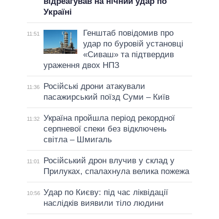
відреагував на нічний удар по
Україні
Генштаб повідомив про
11:51
удар по буровій установці
«Сиваш» та підтвердив
ураження двох НПЗ
Російські дрони атакували
11:36
пасажирський поїзд Суми – Київ
Україна пройшла період рекордної
11:32
серпневої спеки без відключень
світла – Шмигаль
Російський дрон влучив у склад у
11:01
Прилуках, спалахнула велика пожежа
Удар по Києву: під час ліквідації
10:56
наслідків виявили тіло людини