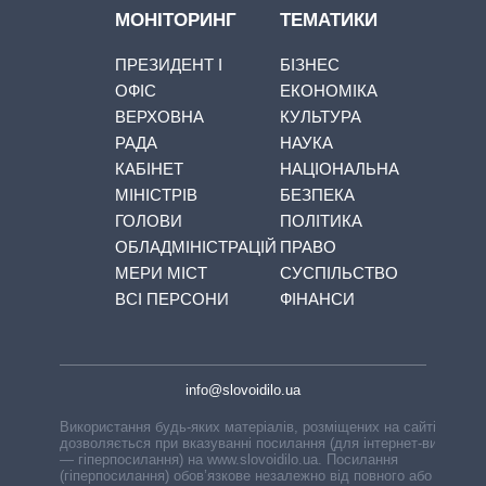
МОНІТОРИНГ
ТЕМАТИКИ
ПРЕЗИДЕНТ І
БІЗНЕС
ОФІС
ЕКОНОМІКА
ВЕРХОВНА
КУЛЬТУРА
РАДА
НАУКА
КАБІНЕТ
НАЦІОНАЛЬНА
МІНІСТРІВ
БЕЗПЕКА
ГОЛОВИ
ПОЛІТИКА
ОБЛАДМІНІСТРАЦІЙ
ПРАВО
МЕРИ МІСТ
СУСПІЛЬСТВО
ВСІ ПЕРСОНИ
ФІНАНСИ
info@slovoidilo.ua
Використання будь-яких матеріалів, розміщених на сайті,
дозволяється при вказуванні посилання (для інтернет-видань
— гіперпосилання) на www.slovoidilo.ua. Посилання
(гіперпосилання) обов’язкове незалежно від повного або