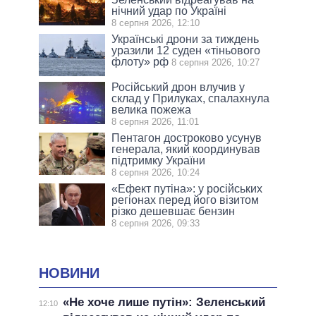
нічний удар по Україні
8 серпня 2026, 12:10
Українські дрони за тиждень
уразили 12 суден «тіньового
флоту» рф
8 серпня 2026, 10:27
Російський дрон влучив у
склад у Прилуках, спалахнула
велика пожежа
8 серпня 2026, 11:01
Пентагон достроково усунув
генерала, який координував
підтримку України
8 серпня 2026, 10:24
«Ефект путіна»: у російських
регіонах перед його візитом
різко дешевшає бензин
8 серпня 2026, 09:33
НОВИНИ
«Не хоче лише путін»: Зеленський
12:10