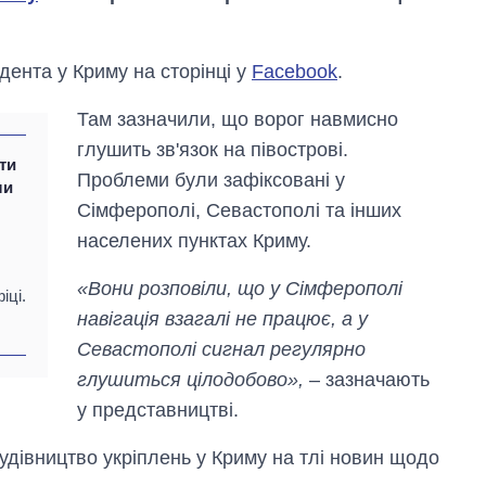
ента у Криму на сторінці у
Facebook
.
Там зазначили, що ворог навмисно
глушить зв'язок на півострові.
кти
Проблеми були зафіксовані у
ли
Сімферополі, Севастополі та інших
населених пунктах Криму.
«Вони розповіли, що у Сімферополі
іці.
навігація взагалі не працює, а у
Вісім масованих
Севастополі сигнал регулярно
ударів по Україні
глушиться цілодобово»,
– зазначають
за літо: Київ та
область стали
у представництві.
головною ціллю
рф
удівництво укріплень у Криму на тлі новин щодо