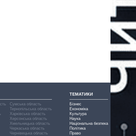
ТЕМАТИКИ
асть
Сумська область
Бізнес
Тернопільська область
Економіка
ь
Харківська область
Культура
Херсонська область
Наука
Хмельницька область
Національна безпека
Черкаська область
Політика
Чернівецька область
Право