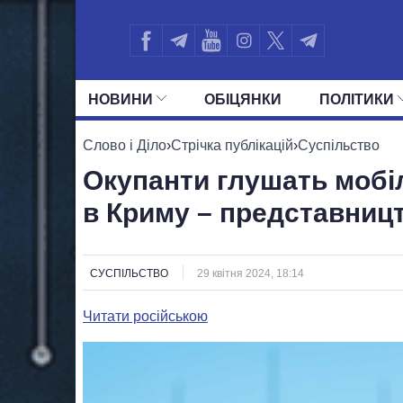
НОВИНИ
ОБIЦЯНКИ
ПОЛIТИКИ
УСІ ПОЛІТИКИ
ПРЕЗИДЕНТ І ОФ
Слово і Діло
›
Стрічка публікацій
›
Суспільство
Окупанти глушать мобіл
в Криму – представниц
СУСПІЛЬСТВО
29 квітня 2024, 18:14
Читати російською