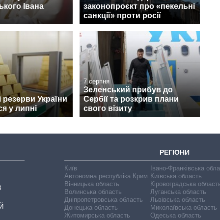
кого Івана
законопроєкт про «пекельні
санкції» проти росії
7 серпня
Зеленський прибув до
 резерви України
Сербії та розкрив плани
я у липні
свого візиту
РЕГІОНИ
Київ
Івано-Франківська обл
Автономна республіка Крим
Київська область
Вінницька область
Кіровоградська област
В
Волинська область
Луганська область
Дніпропетровська область
Львівська область
Й
Донецька область
Миколаївська область
Житомирська область
Одеська область