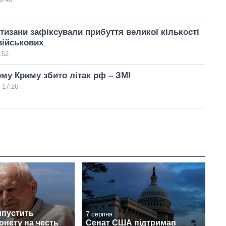
тизани зафіксували прибуття великої кількості
військових
:52
му Криму збито літак рф – ЗМІ
 17:26
ипустить
7 серпня
онету на честь
Сенат США підтримав