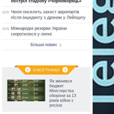
обстріл стадіону «Чорноморець»
Чехія посилить захист аеропортів
18:45
після інциденту з дроном у Лейпцигу
Міжнародні резерви України
18:09
скоротилися у липні
Більше новин
ІНФОГРАФІКА
Як змінився
бюджет
Міністерства
оборони за 13
років війни з
росією