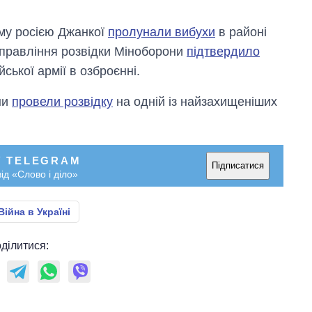
ому росією Джанкої
пролунали вибухи
в районі
управління розвідки Міноборони
підтвердило
ської армії в озброєнні.
ни
провели розвідку
на одній із найзахищеніших
У TELEGRAM
Підписатися
ід «Слово і діло»
Війна в Україні
ділитися: