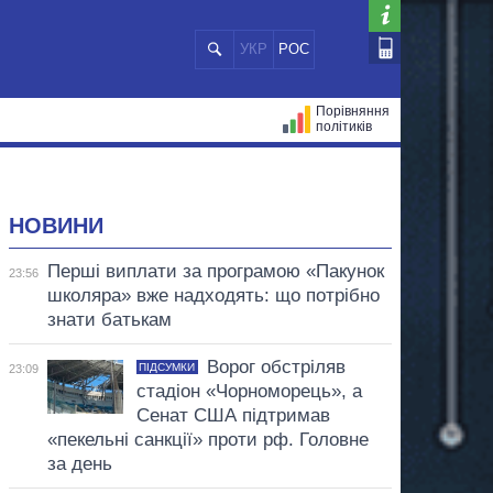
УКР
РОС
Порівняння
політиків
ЦІЙ
МЕРИ МІСТ
ВСІ ПЕРСОНИ
НОВИНИ
Перші виплати за програмою «Пакунок
23:56
школяра» вже надходять: що потрібно
знати батькам
Ворог обстріляв
ПІДСУМКИ
23:09
стадіон «Чорноморець», а
Сенат США підтримав
«пекельні санкції» проти рф. Головне
за день