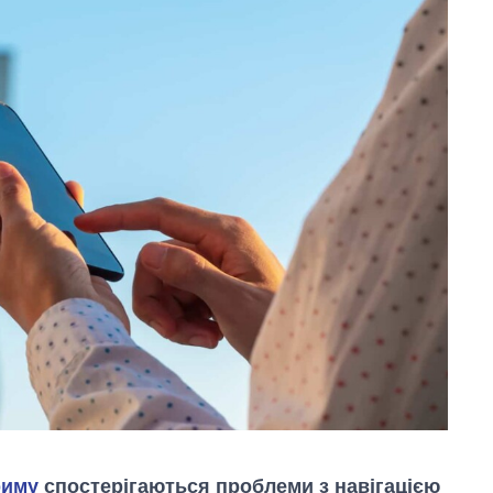
риму
спостерігаються проблеми з навігацією