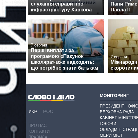
слухання справи про
Папи Римсь
інфраструктуру Харкова
Павла II
7 серпня
Перші виплати за
програмою «Пакунок
7 серпня
школяра» вже надходять:
Міжнародні
що потрібно знати батькам
скоротилис
МОНІТОРИНГ
ПРЕЗИДЕНТ І ОФІС
УКР
РОС
ВЕРХОВНА РАДА
КАБІНЕТ МІНІСТРІ
ГОЛОВИ
ПРО НАС
ОБЛАДМІНІСТРАЦІ
КОНТАКТИ
МЕРИ МІСТ
ПРАВИЛА