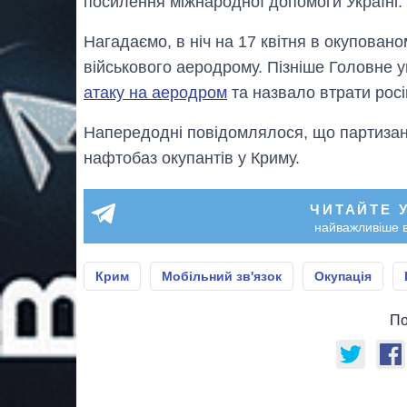
посилення міжнародної допомоги Україні.
Нагадаємо, в ніч на 17 квітня в окупован
військового аеродрому. Пізніше Головне 
атаку на аеродром
та назвало втрати росій
Напередодні повідомлялося, що партиза
нафтобаз окупантів у Криму.
ЧИТАЙТЕ 
найважливіше в
Крим
Мобільний зв'язок
Окупація
По