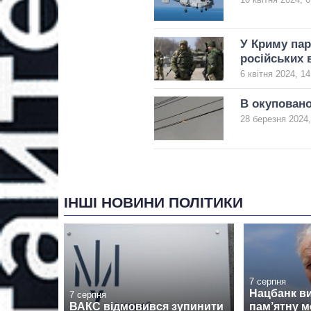
У Криму пар
російських 
6 квітня 2024, 14
В окуповано
28 березня 2024,
ІНШІ НОВИНИ ПОЛІТИКИ
7 серпня
Нацбанк в
7 серпня
ВАКС відмовився зупинити
пам’ятну м