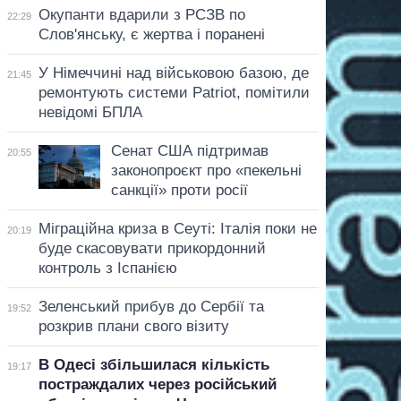
Окупанти вдарили з РСЗВ по
22:29
Слов'янську, є жертва і поранені
У Німеччині над військовою базою, де
21:45
ремонтують системи Patriot, помітили
невідомі БПЛА
Сенат США підтримав
20:55
законопроєкт про «пекельні
санкції» проти росії
Міграційна криза в Сеуті: Італія поки не
20:19
буде скасовувати прикордонний
контроль з Іспанією
Зеленський прибув до Сербії та
19:52
розкрив плани свого візиту
В Одесі збільшилася кількість
19:17
постраждалих через російський