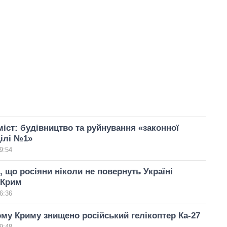
іст: будівництво та руйнування «законної
цілі №1»
9:54
, що росіяни ніколи не повернуть Україні
 Крим
6:36
му Криму знищено російський гелікоптер Ка-27
9:48