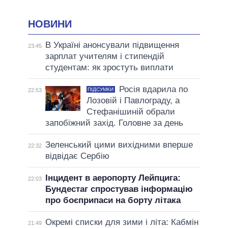
НОВИНИ
В Україні анонсували підвищення
23:45
зарплат учителям і стипендій
студентам: як зростуть виплати
Росія вдарила по
ПІДСУМКИ
22:53
Лозовій і Павлограду, а
Стефанішиній обрали
запобіжний захід. Головне за день
Зеленський цими вихідними вперше
22:32
відвідає Сербію
Інцидент в аеропорту Лейпцига:
22:03
Бундестаг спростував інформацію
про боєприпаси на борту літака
Окремі списки для зими і літа: Кабмін
21:49