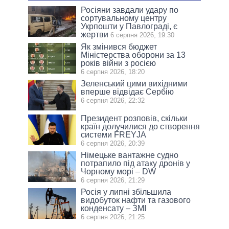
Росіяни завдали удару по
сортувальному центру
Укрпошти у Павлограді, є
жертви
6 серпня 2026, 19:30
Як змінився бюджет
Міністерства оборони за 13
років війни з росією
6 серпня 2026, 18:20
Зеленський цими вихідними
вперше відвідає Сербію
6 серпня 2026, 22:32
Президент розповів, скільки
країн долучилися до створення
системи FREYJA
6 серпня 2026, 20:39
Німецьке вантажне судно
потрапило під атаку дронів у
Чорному морі – DW
6 серпня 2026, 21:29
Росія у липні збільшила
видобуток нафти та газового
конденсату – ЗМІ
6 серпня 2026, 21:25