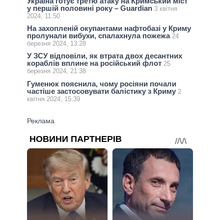
Україна готує третю атаку на Кримський міст
у першій половині року – Guardian
3 квітня
2024, 11:50
На захопленій окупантами нафтобазі у Криму
пролунали вибухи, спалахнула пожежа
24
березня 2024, 13:28
У ЗСУ відповіли, як втрата двох десантних
кораблів вплине на російський флот
25
березня 2024, 21:38
Гуменюк пояснила, чому росіяни почали
частіше застосовувати балістику з Криму
2
квітня 2024, 15:39