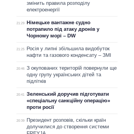
змінить правила розподілу
електроенергії
Німецьке вантажне судно
21:29
потрапило під атаку дронів у
Чорному морі – DW
Росія у липні збільшила видобуток
21:25
нафти та газового конденсату – ЗМІ
З окупованих територій повернули ще
20:46
одну групу українських дітей та
підлітків
Зеленський доручив підготувати
20:41
«спеціальну санкційну операцію»
проти росії
Президент розповів, скільки країн
20:39
долучилися до створення системи
FREYJA