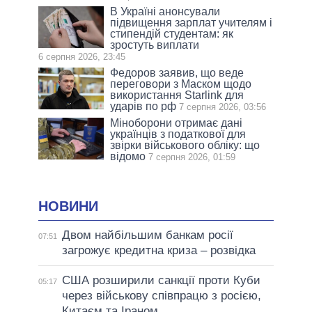
В Україні анонсували
підвищення зарплат учителям і
стипендій студентам: як
зростуть виплати
6 серпня 2026, 23:45
Федоров заявив, що веде
переговори з Маском щодо
використання Starlink для
ударів по рф
7 серпня 2026, 03:56
Міноборони отримає дані
українців з податкової для
звірки військового обліку: що
відомо
7 серпня 2026, 01:59
НОВИНИ
Двом найбільшим банкам росії
07:51
загрожує кредитна криза – розвідка
США розширили санкції проти Куби
05:17
через військову співпрацю з росією,
Китаєм та Іраном