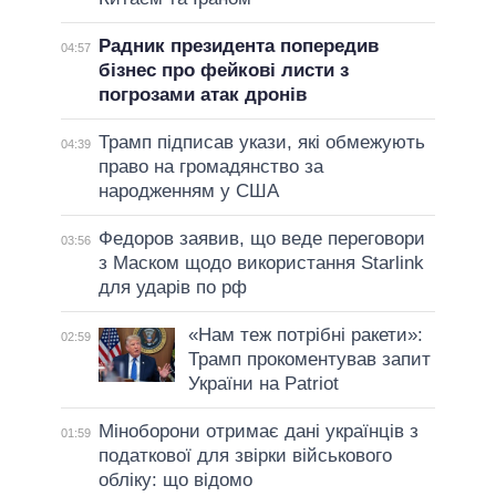
Радник президента попередив
04:57
бізнес про фейкові листи з
погрозами атак дронів
Трамп підписав укази, які обмежують
04:39
право на громадянство за
народженням у США
Федоров заявив, що веде переговори
03:56
з Маском щодо використання Starlink
для ударів по рф
«Нам теж потрібні ракети»:
02:59
Трамп прокоментував запит
України на Patriot
Міноборони отримає дані українців з
01:59
податкової для звірки військового
обліку: що відомо