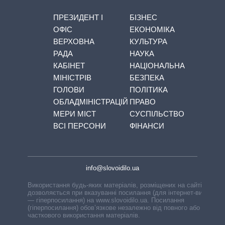
ПРЕЗИДЕНТ І
БІЗНЕС
ОФІС
ЕКОНОМІКА
ВЕРХОВНА
КУЛЬТУРА
РАДА
НАУКА
КАБІНЕТ
НАЦІОНАЛЬНА
МІНІСТРІВ
БЕЗПЕКА
ГОЛОВИ
ПОЛІТИКА
ОБЛАДМІНІСТРАЦІЙ
ПРАВО
МЕРИ МІСТ
СУСПІЛЬСТВО
ВСІ ПЕРСОНИ
ФІНАНСИ
info@slovoidilo.ua
Використання будь-яких матеріалів, розміщених на сайті,
дозволяється при вказуванні посилання (для інтернет-видань
— гіперпосилання) на www.slovoidilo.ua. Посилання
(гіперпосилання) обов’язкове незалежно від повного або
часткового використання матеріалів.