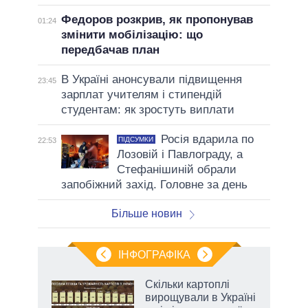
Федоров розкрив, як пропонував
01:24
змінити мобілізацію: що
передбачав план
В Україні анонсували підвищення
23:45
зарплат учителям і стипендій
студентам: як зростуть виплати
Росія вдарила по
ПІДСУМКИ
22:53
Лозовій і Павлограду, а
Стефанішиній обрали
запобіжний захід. Головне за день
Більше новин
ІНФОГРАФІКА
и на
Скільки картоплі
вирощували в Україні