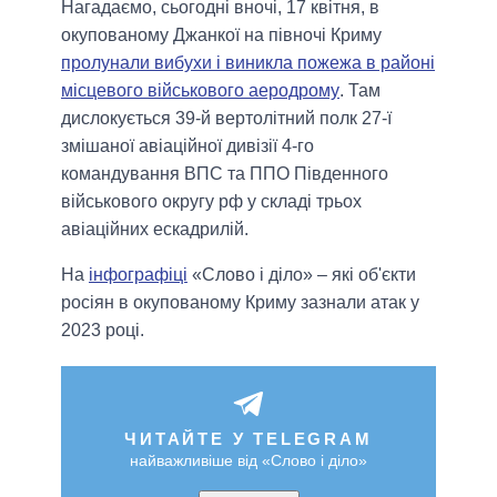
Нагадаємо, сьогодні вночі, 17 квітня, в
окупованому Джанкої на півночі Криму
пролунали вибухи і виникла пожежа в районі
місцевого військового аеродрому
. Там
дислокується 39-й вертолітний полк 27-ї
змішаної авіаційної дивізії 4-го
командування ВПС та ППО Південного
військового округу рф у складі трьох
авіаційних ескадрилій.
На
інфографіці
«Слово і діло» – які об'єкти
росіян в окупованому Криму зазнали атак у
2023 році.
ЧИТАЙТЕ У TELEGRAM
найважливіше від «Слово і діло»