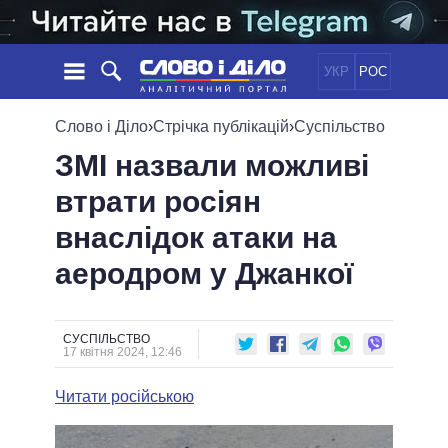
УКР
РОС
НОВИНИ
Слово і Діло
›
Стрічка публікацій
›
Суспільство
ЗМІ назвали можливі
ОБIЦЯНКИ
СТРІЧКА
ПОЛІТИКА
втрати росіян
ПОДІЇ
ЕКОНОМІКА
ПОЛIТИКИ
внаслідок атаки на
СТАТТІ
СУСПІЛЬСТВО
ІНФОГРАФІКА
ДУМКИ
СВІТ
УСІ ПОЛІТИКИ
аеродром у Джанкої
ОГЛЯДИ
ПРЕЗИДЕНТ І ОФІС
ВІДЕО
ДАЙДЖЕСТИ
ВЕРХОВНА РАДА
СУСПІЛЬСТВО
ПІДТРИМАТИ
КАБІНЕТ МІНІСТРІВ
17 квітня 2024, 12:46
ГОЛОВИ ОБЛАДМІНІСТРАЦІЙ
ПОРІВНЯННЯ ПОЛІТИКІВ
Читати російською
МЕРИ МІСТ
ВСІ ПЕРСОНИ