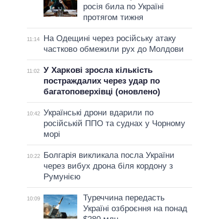
росія била по Україні
протягом тижня
На Одещині через російську атаку
11:14
частково обмежили рух до Молдови
У Харкові зросла кількість
11:02
постраждалих через удар по
багатоповерхівці (оновлено)
Українські дрони вдарили по
10:42
російській ППО та суднах у Чорному
морі
Болгарія викликала посла України
10:22
через вибух дрона біля кордону з
Румунією
Туреччина передасть
10:09
Україні озброєння на понад