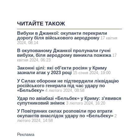
ЧИТАЙТЕ ТАКОЖ
Вибухи в Джанкої: окупанти перекрили
дорогу біля військового аеродрому
17 квітня
2024, 08:14
В окупованому Джанкої пролунали гучні
вибухи, біля аеродрому виникла пожежа
17
квітня 2024, 06:23
Законні цілі: які об'єкти росіян у Криму
зазнали атак у 2023 році
15 січня 2024, 19:00
У Силах оборони не підтвердили ліквідацію
російського генерала під час удару по
«Бельбеку»
4 лютого 2024, 08:58
Удар по авіабазі «Бельбек» у Криму: з'явився
супутниковий знімок
3 лютого 2024, 16:20
У Повітряних силах розповіли про втрати
окупантів внаслідок удару по «Бельбеку»
2
лютого 2024, 14:58