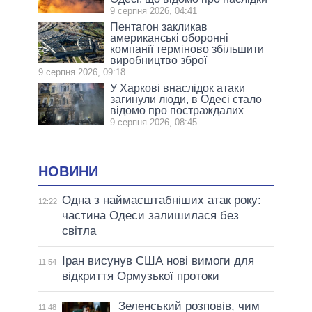
9 серпня 2026, 04:41
Пентагон закликав
американські оборонні
компанії терміново збільшити
виробництво зброї
9 серпня 2026, 09:18
У Харкові внаслідок атаки
загинули люди, в Одесі стало
відомо про постраждалих
9 серпня 2026, 08:45
НОВИНИ
Одна з наймасштабніших атак року:
12:22
частина Одеси залишилася без
світла
Іран висунув США нові вимоги для
11:54
відкриття Ормузької протоки
Зеленський розповів, чим
11:48