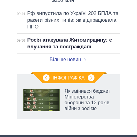
$280 млн
Рф випустила по Україні 202 БПЛА та
09:44
ракети різних типів: як відпрацювала
ППО
Росія атакувала Житомирщину: є
09:36
влучання та постраждалі
Більше новин
ІНФОГРАФІКА
Як змінився бюджет
ть
Міністерства
оборони за 13 років
війни з росією