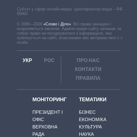
Cуб'єкт у сфері онлайн-медіа. Ідентифікатор медіа – R40-
05063
© 2009—2026
«Слово і Діло»
.
Всі права захищені і
охороняються законом. Адміністрація сайту залишає за
собою право не погоджуватися з інформацією, яка
публікується на сайті, власниками або авторами якої є треті
особи.
УКР
РОС
ПРО НАС
КОНТАКТИ
ПРАВИЛА
МОНІТОРИНГ
ТЕМАТИКИ
ПРЕЗИДЕНТ І
БІЗНЕС
ОФІС
ЕКОНОМІКА
ВЕРХОВНА
КУЛЬТУРА
РАДА
НАУКА