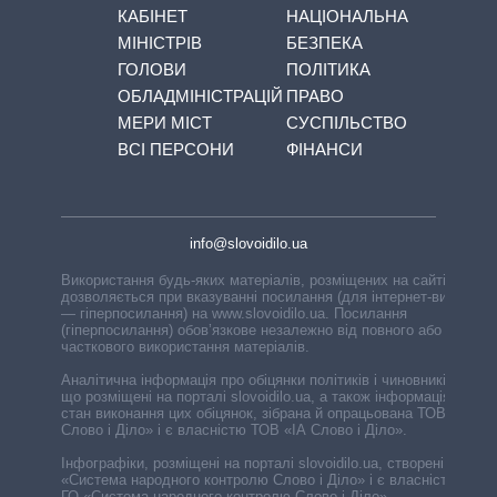
КАБІНЕТ
НАЦІОНАЛЬНА
МІНІСТРІВ
БЕЗПЕКА
ГОЛОВИ
ПОЛІТИКА
ОБЛАДМІНІСТРАЦІЙ
ПРАВО
МЕРИ МІСТ
СУСПІЛЬСТВО
ВСІ ПЕРСОНИ
ФІНАНСИ
info@slovoidilo.ua
Використання будь-яких матеріалів, розміщених на сайті,
дозволяється при вказуванні посилання (для інтернет-видань
— гіперпосилання) на www.slovoidilo.ua. Посилання
(гіперпосилання) обов’язкове незалежно від повного або
часткового використання матеріалів.
Аналітична інформація про обіцянки політиків і чиновників,
що розміщені на порталі slovoidilo.ua, а також інформація про
стан виконання цих обіцянок, зібрана й опрацьована ТОВ «ІА
Слово і Діло» і є власністю ТОВ «ІА Слово і Діло».
Інфографіки, розміщені на порталі slovoidilo.ua, створені ГО
«Система народного контролю Слово і Діло» і є власністю
ГО «Система народного контролю Слово і Діло».