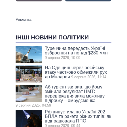
ІНШІ НОВИНИ ПОЛІТИКИ
Туреччина передасть Україні
озброєння на понад $280 млн
9 серпня 2026, 10:09
На Одещині через російську
атаку частково обмежили рух
до Молдови
9 серпня 2026, 11:14
Абітурієнт заявив, що йому
змінили результат НМТ:
перевірка виявила можливу
підробку – омбудсменка
9 серпня 2026, 04:59
Рф випустила по Україні 202
БПЛА та ракети різних типів: як
відпрацювала ППО
9 серпня 2026, 09:44