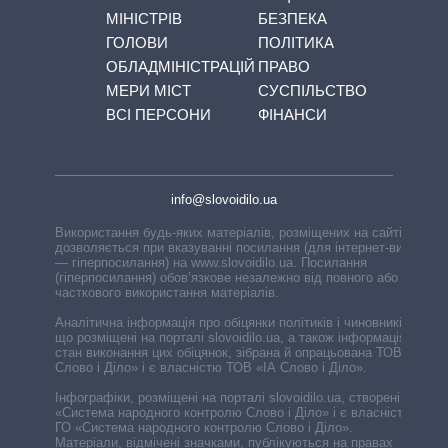
МІНІСТРІВ
БЕЗПЕКА
ГОЛОВИ
ПОЛІТИКА
ОБЛАДМІНІСТРАЦІЙ
ПРАВО
МЕРИ МІСТ
СУСПІЛЬСТВО
ВСІ ПЕРСОНИ
ФІНАНСИ
info@slovoidilo.ua
Використання будь-яких матеріалів, розміщених на сайті,
дозволяється при вказуванні посилання (для інтернет-видань
— гіперпосилання) на www.slovoidilo.ua. Посилання
(гіперпосилання) обов’язкове незалежно від повного або
часткового використання матеріалів.
Аналітична інформація про обіцянки політиків і чиновників,
що розміщені на порталі slovoidilo.ua, а також інформація про
стан виконання цих обіцянок, зібрана й опрацьована ТОВ «ІА
Слово і Діло» і є власністю ТОВ «ІА Слово і Діло».
Інфографіки, розміщені на порталі slovoidilo.ua, створені ГО
«Система народного контролю Слово і Діло» і є власністю
ГО «Система народного контролю Слово і Діло».
Матеріали, відмічені значками, публікуються на правах