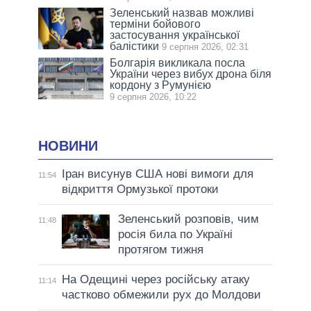
Зеленський назвав можливі
терміни бойового
застосування української
балістики
9 серпня 2026, 02:31
Болгарія викликала посла
України через вибух дрона біля
кордону з Румунією
9 серпня 2026, 10:22
НОВИНИ
Іран висунув США нові вимоги для
11:54
відкриття Ормузької протоки
Зеленський розповів, чим
11:48
росія била по Україні
протягом тижня
На Одещині через російську атаку
11:14
частково обмежили рух до Молдови