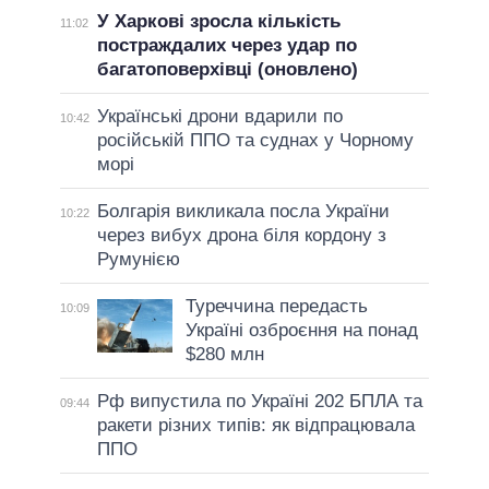
У Харкові зросла кількість
11:02
постраждалих через удар по
багатоповерхівці (оновлено)
Українські дрони вдарили по
10:42
російській ППО та суднах у Чорному
морі
Болгарія викликала посла України
10:22
через вибух дрона біля кордону з
Румунією
Туреччина передасть
10:09
Україні озброєння на понад
$280 млн
Рф випустила по Україні 202 БПЛА та
09:44
ракети різних типів: як відпрацювала
ППО