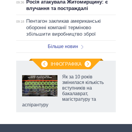
Росія атакувала Житомирщину: є
09:36
влучання та постраждалі
Пентагон закликав американські
09:18
оборонні компанії терміново
збільшити виробництво зброї
Більше новин
ІНФОГРАФІКА
Як за 10 років
раїні
змінилася кількість
ої
вступників на
бакалаврат,
магістратуру та
аспірантуру