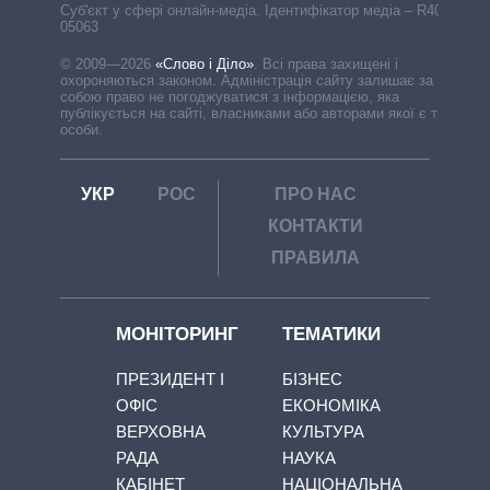
Cуб'єкт у сфері онлайн-медіа. Ідентифікатор медіа – R40-
05063
© 2009—2026
«Слово і Діло»
.
Всі права захищені і
охороняються законом. Адміністрація сайту залишає за
собою право не погоджуватися з інформацією, яка
публікується на сайті, власниками або авторами якої є треті
особи.
УКР
РОС
ПРО НАС
КОНТАКТИ
ПРАВИЛА
МОНІТОРИНГ
ТЕМАТИКИ
ПРЕЗИДЕНТ І
БІЗНЕС
ОФІС
ЕКОНОМІКА
ВЕРХОВНА
КУЛЬТУРА
РАДА
НАУКА
КАБІНЕТ
НАЦІОНАЛЬНА