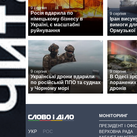
9 серпня
Росія вдарила по
9 серпня
німецькому бізнесу в
Іран висун
Україні, є масштабні
вимоги для
руйнування
Ормузької
9 серпня
9 серпня
Українські дрони вдарили
В Одесі зр
по російській ППО та суднах
поранених 
у Чорному морі
дронів
МОНІТОРИНГ
ПРЕЗИДЕНТ І ОФІС
УКР
РОС
ВЕРХОВНА РАДА