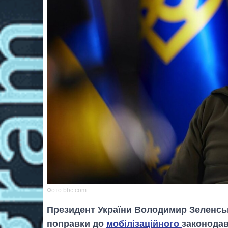
Фото bbc.com
Президент України Володимир Зеленськ
поправки до
мобілізаційного
законода