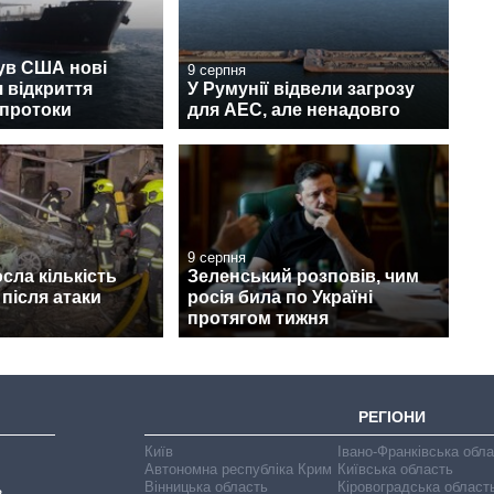
ув США нові
9 серпня
 відкриття
У Румунії відвели загрозу
 протоки
для АЕС, але ненадовго
9 серпня
осла кількість
Зеленський розповів, чим
після атаки
росія била по Україні
протягом тижня
РЕГІОНИ
Київ
Івано-Франківська обл
Автономна республіка Крим
Київська область
Вінницька область
Кіровоградська област