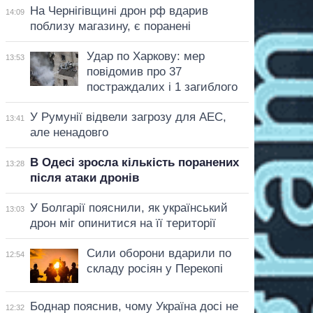
На Чернігівщині дрон рф вдарив
14:09
поблизу магазину, є поранені
Удар по Харкову: мер
13:53
повідомив про 37
постраждалих і 1 загиблого
У Румунії відвели загрозу для АЕС,
13:41
але ненадовго
В Одесі зросла кількість поранених
13:28
після атаки дронів
У Болгарії пояснили, як український
13:03
дрон міг опинитися на її території
Сили оборони вдарили по
12:54
складу росіян у Перекопі
Боднар пояснив, чому Україна досі не
12:32