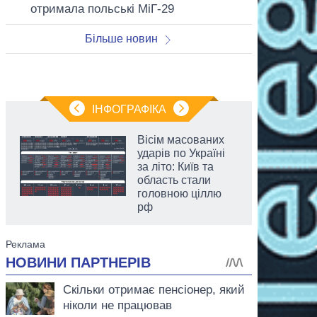
отримала польські МіГ-29
Більше новин
ІНФОГРАФІКА
Вісім масованих
ударів по Україні
за літо: Київ та
область стали
головною ціллю
рф