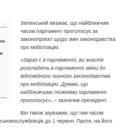
Зеленський вважає, що найближчим
часом парламент проголосує за
законопроєкт щодо змін законодавства
ого
про мобілізацію.
ін
Скільки картоплі
«
Зараз є в парламенті, ви знаєте
вирощували в
розгладять в парламенті зміни до
Україні до і під час
великої війни
відповідного чинного законодавства
про мобілізацію. Думаю, що
найближчими тижнями парламент
проголосує
», – зазначив президент.
Він також зауважив, що тим часом
йськовослужбовців до 1 червня. Проте, на його