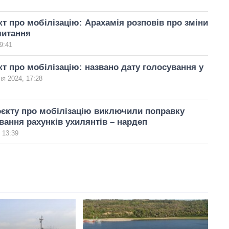
т про мобілізацію: Арахамія розповів про зміни
читання
9:41
т про мобілізацію: названо дату голосування у
ня 2024, 17:28
оєкту про мобілізацію виключили поправку
ання рахунків ухилянтів – нардеп
 13:39