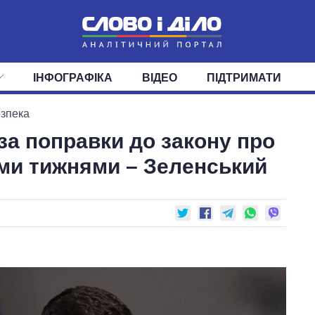
ІНФОГРАФІКА
ВІДЕО
ПІДТРИМАТИ
ІС
СТРІЧКА
ВЕРХОВНА РАДА
ПОДІЇ
СТАТТІ
КАБІНЕТ МІНІСТРІВ
ДУМКИ
ОГЛЯДИ
ГОЛОВИ ОБЛАДМІНІСТРА
ДАЙДЖЕСТИ
езпека
за поправки до закону про
ПОЛІТИКА
ДЕПУТАТИ
ЕКОНОМІКА
КОМІТЕТИ
СУСПІЛЬСТВО
ФРАКЦІЇ
ОКРУГИ
СВІТ
ми тижнями – Зеленський