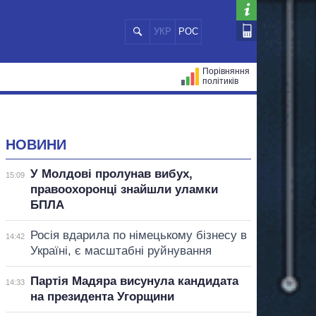
УКР
РОС
Порівняння
політиків
ЦІЙ
МЕРИ МІСТ
ВСІ ПЕРСОНИ
НОВИНИ
У Молдові пролунав вибух,
15:09
правоохоронці знайшли уламки
БПЛА
Росія вдарила по німецькому бізнесу в
14:42
Україні, є масштабні руйнування
Партія Мадяра висунула кандидата
14:33
на президента Угорщини