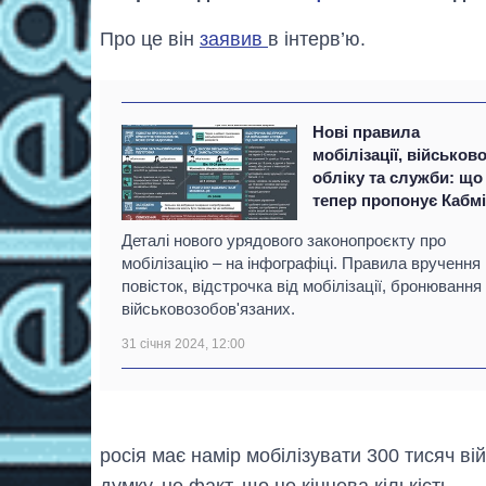
Про це він
заявив
в інтерв’ю.
Нові правила
мобілізації, військов
обліку та служби: що
тепер пропонує Кабм
Деталі нового урядового законопроєкту про
мобілізацію – на інфографіці. Правила вручення
повісток, відстрочка від мобілізації, бронювання
військовозобов'язаних.
31 січня 2024, 12:00
росія має намір мобілізувати 300 тисяч ві
думку, не факт, що це кінцева кількість.