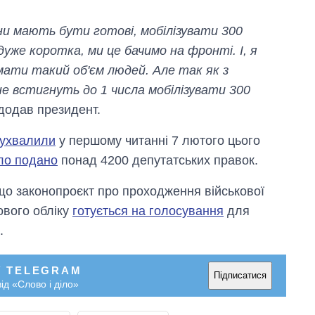
ни мають бути готові, мобілізувати 300
 дуже коротка, ми це бачимо на фронті. І, я
мати такий об'єм людей. Але так як з
не встигнуть до 1 числа мобілізувати 300
 додав президент.
ухвалили
у першому читанні 7 лютого цього
ло подано
понад 4200 депутатських правок.
що законопроєкт про проходження військової
кового обліку
готується на голосування
для
.
У TELEGRAM
Підписатися
ід «Слово і діло»