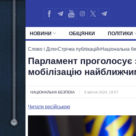
НОВИНИ
ОБIЦЯНКИ
ПОЛIТИКИ
УСІ ПОЛІТИКИ
ПРЕЗИДЕНТ І ОФ
Слово і Діло
›
Стрічка публікацій
›
Національна б
Парламент проголосує 
мобілізацію найближчи
НАЦІОНАЛЬНА БЕЗПЕКА
6 квітня 2024, 19:57
Читати російською