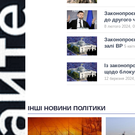
Законопроєк
до другого 
8 лютого 2024, 0
Законопроєк
залі ВР
5 квіт
Із законопр
щодо блокув
12 березня 2024,
ІНШІ НОВИНИ ПОЛІТИКИ