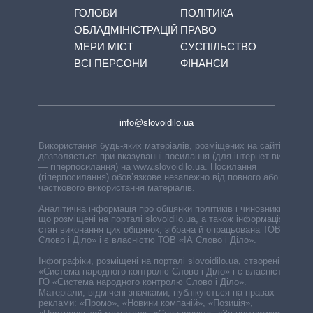
ГОЛОВИ
ПОЛІТИКА
ОБЛАДМІНІСТРАЦІЙ
ПРАВО
МЕРИ МІСТ
СУСПІЛЬСТВО
ВСІ ПЕРСОНИ
ФІНАНСИ
info@slovoidilo.ua
Використання будь-яких матеріалів, розміщених на сайті,
дозволяється при вказуванні посилання (для інтернет-видань
— гіперпосилання) на www.slovoidilo.ua. Посилання
(гіперпосилання) обов’язкове незалежно від повного або
часткового використання матеріалів.
Аналітична інформація про обіцянки політиків і чиновників,
що розміщені на порталі slovoidilo.ua, а також інформація про
стан виконання цих обіцянок, зібрана й опрацьована ТОВ «ІА
Слово і Діло» і є власністю ТОВ «ІА Слово і Діло».
Інфографіки, розміщені на порталі slovoidilo.ua, створені ГО
«Система народного контролю Слово і Діло» і є власністю
ГО «Система народного контролю Слово і Діло».
Матеріали, відмічені значками, публікуються на правах
реклами: «Промо», «Новини компаній», «Позиція»,