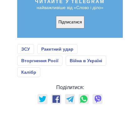
ЧИТАЙТЕ У TELEGRAM
найважливіше від «Слово і діло»
Підписатися
ЗСУ
Ракетний удар
Вторгнення Росії
Війна в Україні
Калібр
Поділитися: