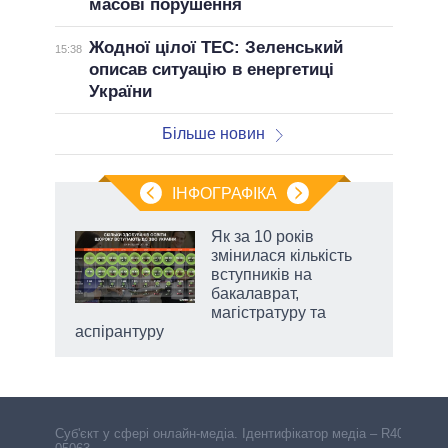
масові порушення
Жодної цілої ТЕС: Зеленський
15:38
описав ситуацію в енергетиці
України
Більше новин
ІНФОГРАФІКА
 5
Як за 10 років
вго
змінилася кількість
вступників на
бакалаврат,
магістратуру та
аспірантуру
Cуб'єкт у сфері онлайн-медіа. Ідентифікатор медіа – R40-