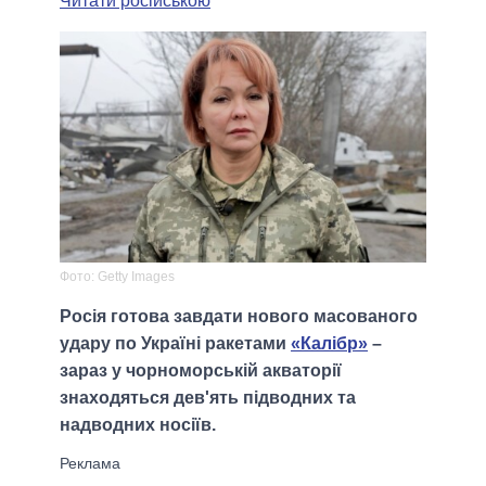
Читати російською
Фото: Getty Images
Росія готова завдати нового масованого
удару по Україні ракетами
«Калібр»
–
зараз у чорноморській акваторії
знаходяться дев'ять підводних та
надводних носіїв.