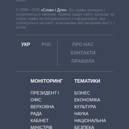
05063
© 2009—2026
«Слово і Діло»
.
Всі права захищені і
охороняються законом. Адміністрація сайту залишає за
собою право не погоджуватися з інформацією, яка
публікується на сайті, власниками або авторами якої є треті
особи.
УКР
РОС
ПРО НАС
КОНТАКТИ
ПРАВИЛА
МОНІТОРИНГ
ТЕМАТИКИ
ПРЕЗИДЕНТ І
БІЗНЕС
ОФІС
ЕКОНОМІКА
ВЕРХОВНА
КУЛЬТУРА
РАДА
НАУКА
КАБІНЕТ
НАЦІОНАЛЬНА
МІНІСТРІВ
БЕЗПЕКА