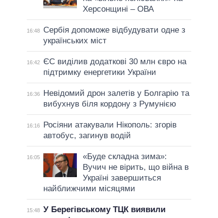
Херсонщині – ОВА
Сербія допоможе відбудувати одне з
16:48
українських міст
ЄС виділив додаткові 30 млн євро на
16:42
підтримку енергетики України
Невідомий дрон залетів у Болгарію та
16:36
вибухнув біля кордону з Румунією
Росіяни атакували Нікополь: згорів
16:16
автобус, загинув водій
«Буде складна зима»:
16:05
Вучич не вірить, що війна в
Україні завершиться
найближчими місяцями
У Берегівському ТЦК виявили
15:48