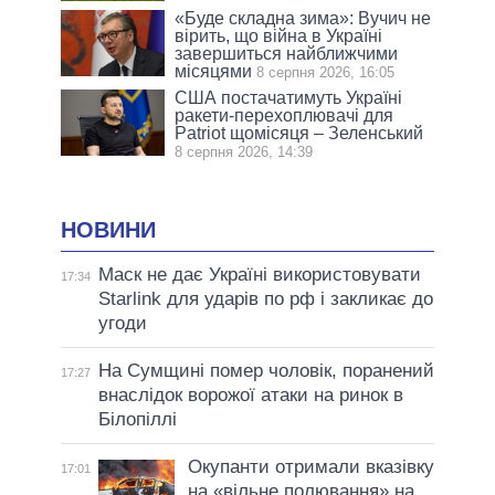
«Буде складна зима»: Вучич не
вірить, що війна в Україні
завершиться найближчими
місяцями
8 серпня 2026, 16:05
США постачатимуть Україні
ракети-перехоплювачі для
Patriot щомісяця – Зеленський
8 серпня 2026, 14:39
НОВИНИ
Маск не дає Україні використовувати
17:34
Starlink для ударів по рф і закликає до
угоди
На Сумщині помер чоловік, поранений
17:27
внаслідок ворожої атаки на ринок в
Білопіллі
Окупанти отримали вказівку
17:01
на «вільне полювання» на