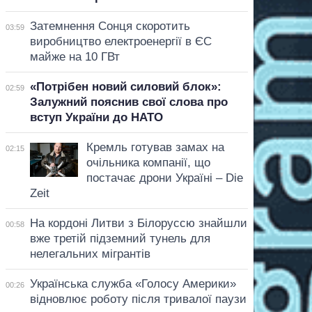
Затемнення Сонця скоротить
03:59
виробництво електроенергії в ЄС
майже на 10 ГВт
«Потрібен новий силовий блок»:
02:59
Залужний пояснив свої слова про
вступ України до НАТО
Кремль готував замах на
02:15
очільника компанії, що
постачає дрони Україні – Die
Zeit
На кордоні Литви з Білоруссю знайшли
00:58
вже третій підземний тунель для
нелегальних мігрантів
Українська служба «Голосу Америки»
00:26
відновлює роботу після тривалої паузи