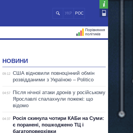
УКР
РОС
Порівняння
політиків
ЦІЙ
МЕРИ МІСТ
ВСІ ПЕРСОНИ
НОВИНИ
США відновили повноцінний обмін
09:12
розвідданими з Україною – Politico
Після нічної атаки дронів у російському
04:57
Ярославлі спалахнули пожежі: що
відомо
Росія скинула чотири КАБи на Суми:
04:37
є поранені, пошкоджено ТЦ і
багатоповерхівки