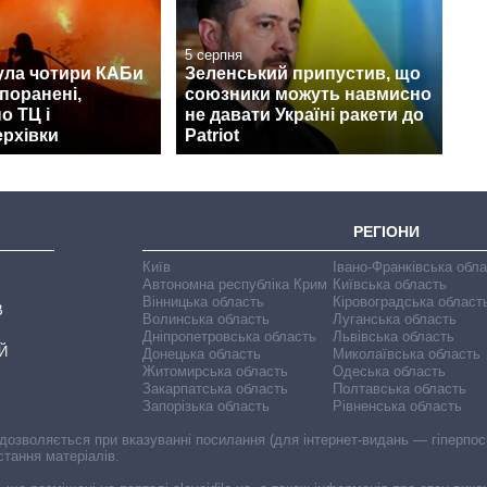
5 серпня
ула чотири КАБи
Зеленський припустив, що
 поранені,
союзники можуть навмисно
о ТЦ і
не давати Україні ракети до
ерхівки
Patriot
РЕГІОНИ
Київ
Івано-Франківська обл
Автономна республіка Крим
Київська область
Вінницька область
Кіровоградська област
В
Волинська область
Луганська область
Дніпропетровська область
Львівська область
Й
Донецька область
Миколаївська область
Житомирська область
Одеська область
Закарпатська область
Полтавська область
Запорізька область
Рівненська область
 дозволяється при вказуванні посилання (для інтернет-видань — гіперпоси
стання матеріалів.