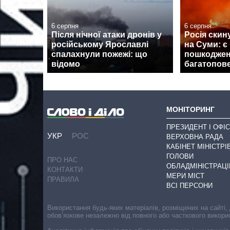
6 серпня
6 серпня
Після нічної атаки дронів у
Росія скин
російському Ярославлі
на Суми: є
спалахнули пожежі: що
пошкоджен
відомо
багатопов
МОНІТОРИНГ
ПРЕЗИДЕНТ І ОФІС
УКР
РОС
ВЕРХОВНА РАДА
КАБІНЕТ МІНІСТРІ
ГОЛОВИ
ПРО НАС
ОБЛАДМІНІСТРАЦІ
КОНТАКТИ
МЕРИ МІСТ
ПРАВИЛА
ВСІ ПЕРСОНИ
Використання будь-яких матеріалів, розміщених на сайті,
обов’язкове незалежно від повного або часткового викори