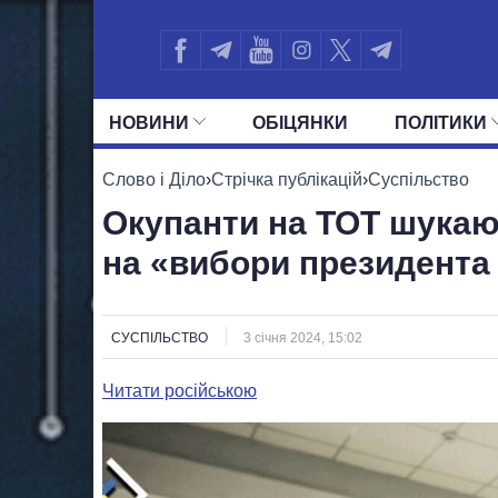
НОВИНИ
ОБIЦЯНКИ
ПОЛIТИКИ
УСІ ПОЛІТИКИ
ПРЕЗИДЕНТ І ОФ
Слово і Діло
›
Стрічка публікацій
›
Суспільство
Окупанти на ТОТ шукаю
на «вибори президента 
СУСПІЛЬСТВО
3 січня 2024, 15:02
Читати російською