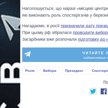
Наголошується, що наразі «місцеві центри
які виконають роль спостерігачів у березні
Нагадаємо, в росії
призначили дату прези
При цьому рф зібралася
проводити вибори
Загарбники вже розпочали
підготовку до 
ЧИТАЙТЕ 
найважливіше в
Росія
Вибори
Президент
Спостері
По