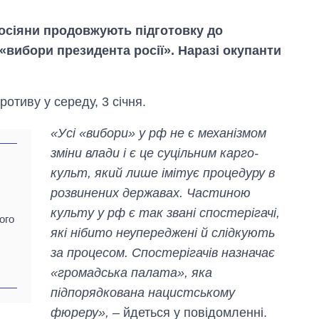
осіяни продовжують підготовку до
«вибори президента росії». Наразі окупанти
отиву у середу, 3 січня.
«Усі «вибори» у рф не є механізмом
зміни влади і є це суцільним карго-
культ, який лише імітує процедуру в
розвинених державах. Частиною
культу у рф є так звані спостерігачі,
ого
які нібито неупереджені й слідкують
за процесом. Спостерігачів назначає
Вісім масованих
ударів по Україні
«громадська палата», яка
за літо: Київ та
підпорядкована нацистському
область стали
фюреру»,
– йдеться у повідомленні.
головною ціллю