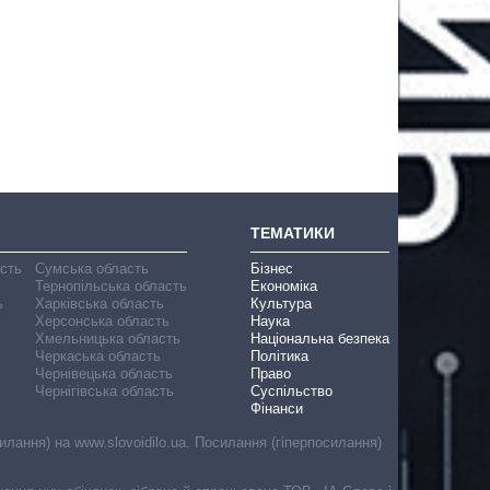
ТЕМАТИКИ
асть
Сумська область
Бізнес
Тернопільська область
Економіка
ь
Харківська область
Культура
Херсонська область
Наука
Хмельницька область
Національна безпека
Черкаська область
Політика
Чернівецька область
Право
Чернігівська область
Суспільство
Фінанси
лання) на www.slovoidilo.ua. Посилання (гіперпосилання)