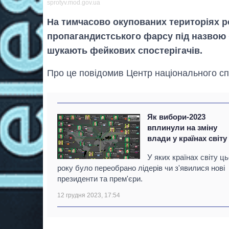
sprotyv.mod.gov.ua
На тимчасово окупованих територіях р
пропагандистського фарсу під назвою 
шукають фейкових спостерігачів.
Про це повідомив Центр національного спр
Як вибори-2023
вплинули на зміну
влади у країнах світу
У яких країнах світу ць
року було переобрано лідерів чи з'явилися нові
президенти та прем'єри.
12 грудня 2023, 17:54