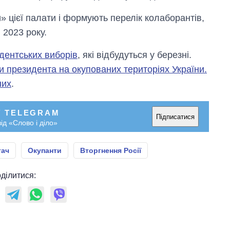
рф
» цієї палати і формують перелік колаборантів,
 2023 року.
дентських виборів
, які відбудуться у березні.
 президента на окупованих територіях України.
них
.
У TELEGRAM
Підписатися
ід «Слово і діло»
гач
Окупанти
Вторгнення Росії
ділитися: