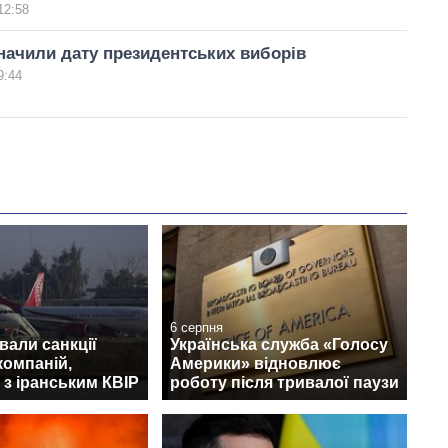
12:58
значили дату президентських виборів
9:44
6 серпня
али санкції
Українська служба «Голосу
компаній,
Америки» відновлює
 з іранським КВІР
роботу після тривалої паузи