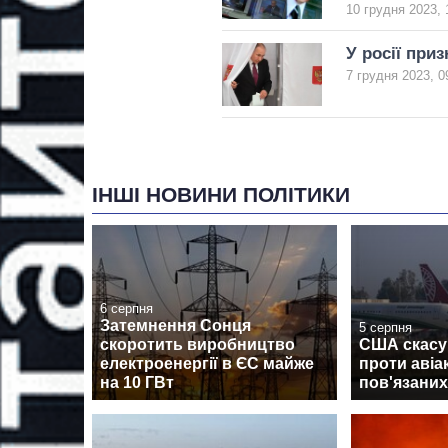
10 грудня 2023, 
У росії при
7 грудня 2023, 0
ІНШІ НОВИНИ ПОЛІТИКИ
6 серпня
Затемнення Сонця
5 серпня
скоротить виробництво
США скасув
електроенергії в ЄС майже
проти авіа
на 10 ГВт
пов'язаних