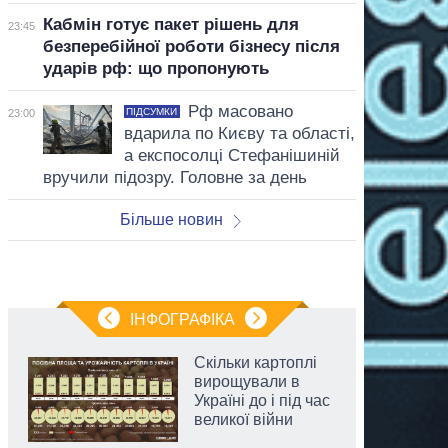
Кабмін готує пакет рішень для
23:45
безперебійної роботи бізнесу після
ударів рф: що пропонують
Рф масовано
ПІДСУМКИ
23:00
вдарила по Києву та області,
а експосолці Стефанішиній
вручили підозру. Головне за день
Більше новин
ІНФОГРАФІКА
Скільки картоплі
вирощували в
Україні до і під час
великої війни