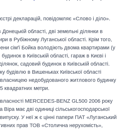
стрі декларацій, повідомляє «Слово і діло».
онецькій області, дві земельні ділянки в
ири в Рубіжному Луганської області. Крім того,
ени сім'ї Бойка володіють двома квартирами (у
й будинок в Київській області, гараж в Києві і
ілянок, садовий будинок в Київській області.
Вісім масованих
у будівлю в Вишеньках Київської області
ударів по Україні
за літо: Київ та
є власницею недобудованого житлового будинку
область стали
,5 квадратних метри.
головною ціллю
рф
 у власності MERCEDES-BENZ GL500 2006 року
а Віра має дві одиниці сільськогосподарської
випуску. У неї ж є цінні папери ПАТ «Луганський
тивних прав ТОВ «Столична нерухомість»,