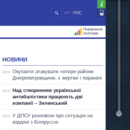
УКР
РОС
Порівняння
політиків
ЦІЙ
МЕРИ МІСТ
ВСІ ПЕРСОНИ
НОВИНИ
Окупанти атакували чотири райони
19:36
Дніпропетровщини, є жертви і поранені
Над створенням української
19:03
антибалістики працюють дві
компанії – Зеленський
У ДПСУ розповіли про ситуацію на
18:23
кордоні з Білоруссю