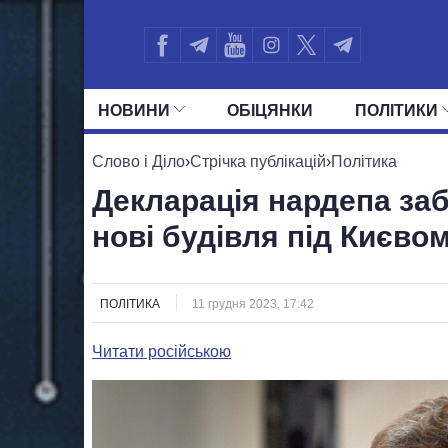
НОВИНИ
ОБIЦЯНКИ
ПОЛIТИКИ
УСІ ПОЛІТИКИ
ПРЕЗИДЕНТ І ОФ
Слово і Діло
›
Стрічка публікацій
›
Політика
Декларація нардепа за
нові будівля під Києво
ПОЛІТИКА
11 грудня 2023, 17:42
Читати російською