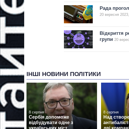
Рада прогол
20 вересня 2023,
Відкриття р
групи
20 верес
ІНШІ НОВИНИ ПОЛІТИКИ
8 серпня
8 серпня
Сербія допоможе
Над створе
відбудувати одне з
антибаліс
українських міст
дві компан