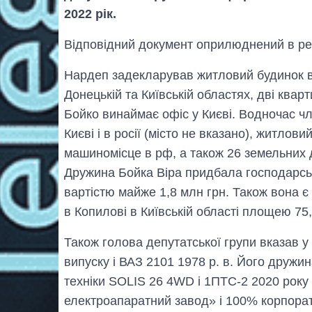
2022 рік.
Відповідний документ оприлюднений в реє
Нардеп задекларував житловий будинок в Д
Донецькій та Київській областях, дві кварт
Бойко винаймає офіс у Києві. Водночас чл
Києві і в росії (місто не вказано), житлови
машиномісце в рф, а також 26 земельних д
Дружина Бойка Віра придбала господарськ
вартістю майже 1,8 млн грн. Також вона 
в Копилові в Київській області площею 75
Також голова депутатської групи вказав
випуску і ВАЗ 2101 1978 р. в. Його дружин
техніки SOLIS 26 4WD і 1ПТС-2 2020 року 
електроапаратний завод» і 100% корпора