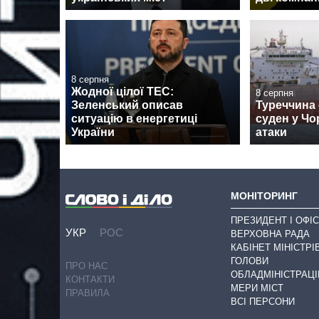
8 серпня
Жодної цілої ТЕС:
8 серпня
Зеленський описав
Туреччина
ситуацію в енергетиці
суден у Чо
України
атаки
МОНІТОРИНГ
ПРЕЗИДЕНТ І ОФІС
УКР
РОС
ВЕРХОВНА РАДА
КАБІНЕТ МІНІСТРІ
ГОЛОВИ
ПРО НАС
ОБЛАДМІНІСТРАЦІ
КОНТАКТИ
МЕРИ МІСТ
ПРАВИЛА
ВСІ ПЕРСОНИ