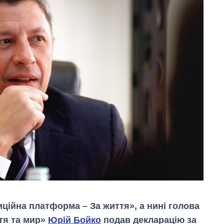
ційна платформа – За життя», а нині голова
тя та мир»
Юрій Бойко
подав декларацію за