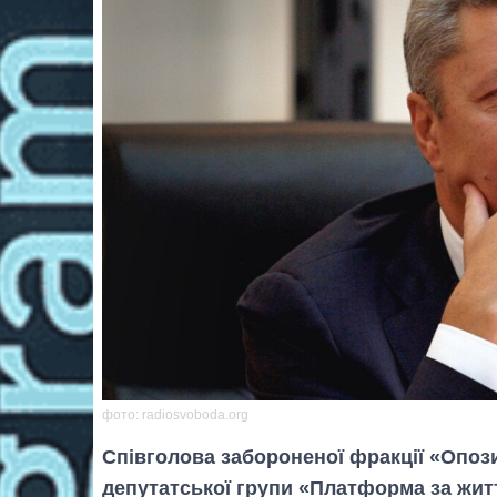
фото: radiosvoboda.org
Співголова забороненої фракції «Опози
депутатської групи «Платформа за жит