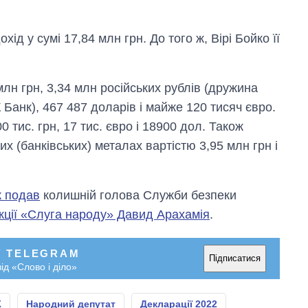
ід у сумі 17,84 млн грн. До того ж, Вірі Бойко її
лн грн, 3,34 млн російських рублів (дружина
 Банк), 467 487 доларів і майже 120 тисяч євро.
 тис. грн, 17 тис. євро і 18900 дол. Також
х (банківських) металах вартістю 3,95 млн грн і
к подав
колишній голова Служби безпеки
кції «Слуга народу» Давид Арахамія
.
У TELEGRAM
Підписатися
ід «Слово і діло»
Ж
Народний депутат
Декларації 2022