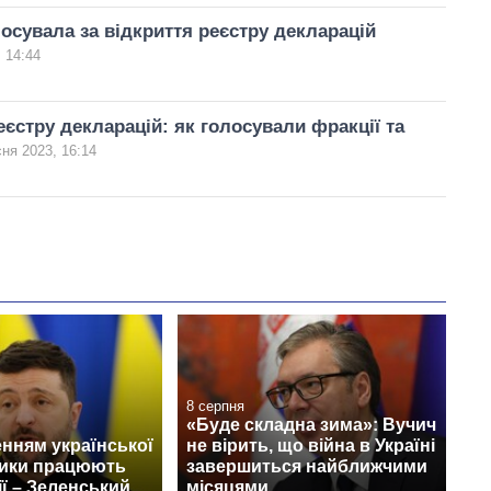
осувала за відкриття реєстру декларацій
 14:44
еєстру декларацій: як голосували фракції та
ня 2023, 16:14
8 серпня
«Буде складна зима»: Вучич
нням української
не вірить, що війна в Україні
тики працюють
завершиться найближчими
ії – Зеленський
місяцями