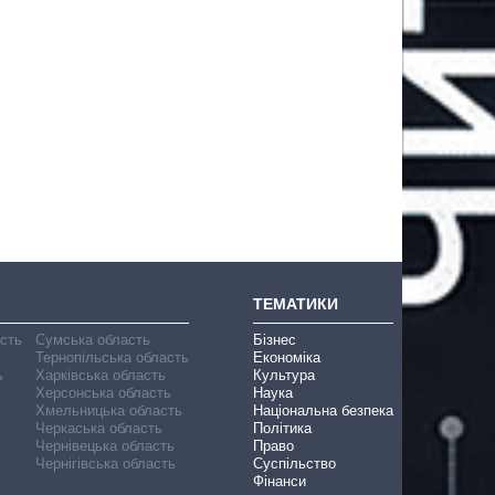
ТЕМАТИКИ
асть
Сумська область
Бізнес
Тернопільська область
Економіка
ь
Харківська область
Культура
Херсонська область
Наука
Хмельницька область
Національна безпека
Черкаська область
Політика
Чернівецька область
Право
Чернігівська область
Суспільство
Фінанси