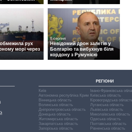
8 серпня
 обмежила рух
Невідомий дрон залетів у
рному морі через
Болгарію та вибухнув біля
кордону з Румунією
РЕГІОНИ
Київ
Івано-Франківська обл
Автономна республіка Крим
Київська область
Вінницька область
Кіровоградська област
В
Волинська область
Луганська область
Дніпропетровська область
Львівська область
Й
Донецька область
Миколаївська область
Житомирська область
Одеська область
Закарпатська область
Полтавська область
Запорізька область
Рівненська область