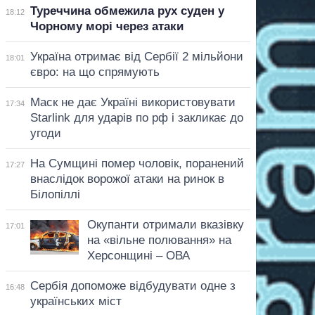
Туреччина обмежила рух суден у
18:12
Чорному морі через атаки
Україна отримає від Сербії 2 мільйони
18:01
євро: на що спрямують
Маск не дає Україні використовувати
17:34
Starlink для ударів по рф і закликає до
угоди
На Сумщині помер чоловік, поранений
17:27
внаслідок ворожої атаки на ринок в
Білопіллі
Окупанти отримали вказівку
17:01
на «вільне полювання» на
Херсонщині – ОВА
Сербія допоможе відбудувати одне з
16:48
українських міст