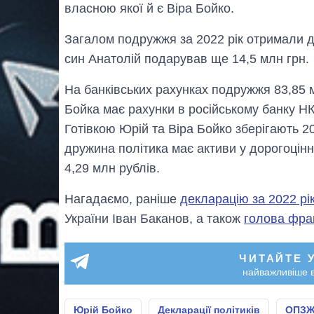
власною якої й є Віра Бойко.
Загалом подружжя за 2022 рік отримали дох
син Анатолій подарував ще 14,5 млн грн.
На банківських рахунках подружжя 83,85 м
Бойка має рахунки в російському банку НК
Готівкою Юрій та Віра Бойко зберігають 200
дружина політика має активи у дорогоцінни
4,29 млн рублів.
Нагадаємо, раніше
декларацію за 2022 рі
України Іван Баканов, а також
голова фра
ЧИТАЙТЕ 
найважливіше в
Юрій Бойко
Декларації політиків
ОПЗ