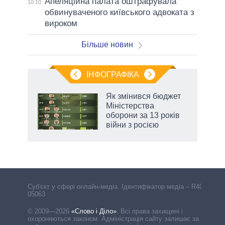
Апеляційна палата оштрафувала
10:10
обвинуваченого київського адвоката з
вироком
Більше новин
ІНФОГРАФІКА
Як змінився бюджет
раїні
Міністерства
ої
оборони за 13 років
війни з росією
Cуб'єкт у сфері онлайн-медіа. Ідентифікатор медіа – R40-
05063
© 2009—2026
«Слово і Діло»
.
Всі права захищені і
охороняються законом. Адміністрація сайту залишає за