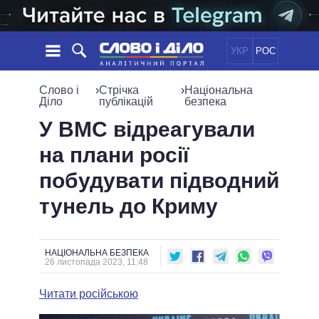
УКР
РОС
НОВИНИ
Слово і
›
Стрічка
›
Національна
Діло
публікацій
безпека
ОБIЦЯНКИ
СТРІЧКА
ПОЛІТИКА
У ВМС відреагували
ПОДІЇ
ЕКОНОМІКА
на плани росії
ПОЛIТИКИ
СТАТТІ
СУСПІЛЬСТВО
побудувати підводний
ІНФОГРАФІКА
ДУМКИ
СВІТ
УСІ ПОЛІТИКИ
тунель до Криму
ОГЛЯДИ
ПРЕЗИДЕНТ І ОФІС
ВІДЕО
ДАЙДЖЕСТИ
ВЕРХОВНА РАДА
ПІДТРИМАТИ
КАБІНЕТ МІНІСТРІВ
НАЦІОНАЛЬНА БЕЗПЕКА
26 листопада 2023, 11:48
ГОЛОВИ ОБЛАДМІНІСТРАЦІЙ
ПОРІВНЯННЯ ПОЛІТИКІВ
МЕРИ МІСТ
Читати російською
ВСІ ПЕРСОНИ