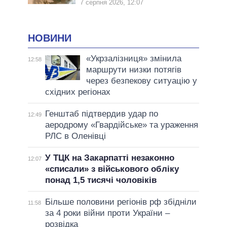
7 серпня 2026, 12:07
НОВИНИ
«Укрзалізниця» змінила
12:58
маршрути низки потягів
через безпекову ситуацію у
східних регіонах
Генштаб підтвердив удар по
12:49
аеродрому «Гвардійське» та ураження
РЛС в Оленівці
У ТЦК на Закарпатті незаконно
12:07
«списали» з військового обліку
понад 1,5 тисячі чоловіків
Більше половини регіонів рф збідніли
11:58
за 4 роки війни проти України –
розвідка