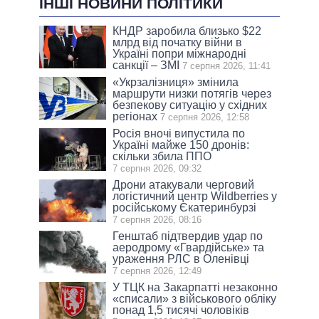
ІНШІ НОВИНИ ПОЛІТИКИ
КНДР заробила близько $22
млрд від початку війни в
Україні попри міжнародні
санкції – ЗМІ
7 серпня 2026, 11:41
«Укрзалізниця» змінила
маршрути низки потягів через
безпекову ситуацію у східних
регіонах
7 серпня 2026, 12:58
Росія вночі випустила по
Україні майже 150 дронів:
скільки збила ППО
7 серпня 2026, 09:32
Дрони атакували черговий
логістичний центр Wildberries у
російському Єкатеринбурзі
7 серпня 2026, 08:16
Генштаб підтвердив удар по
аеродрому «Гвардійське» та
ураження РЛС в Оленівці
7 серпня 2026, 12:49
У ТЦК на Закарпатті незаконно
«списали» з військового обліку
понад 1,5 тисячі чоловіків