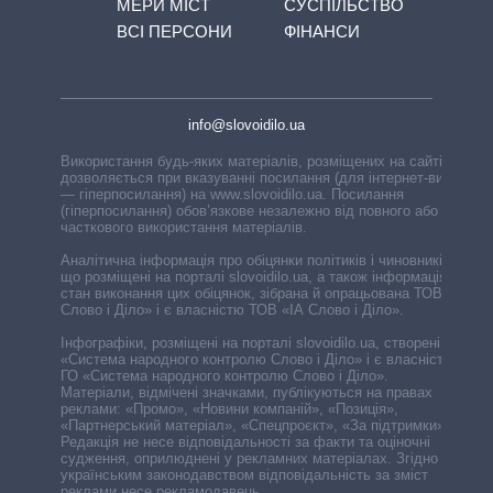
МЕРИ МІСТ
СУСПІЛЬСТВО
ВСІ ПЕРСОНИ
ФІНАНСИ
info@slovoidilo.ua
Використання будь-яких матеріалів, розміщених на сайті,
дозволяється при вказуванні посилання (для інтернет-видань
— гіперпосилання) на www.slovoidilo.ua. Посилання
(гіперпосилання) обов’язкове незалежно від повного або
часткового використання матеріалів.
Аналітична інформація про обіцянки політиків і чиновників,
що розміщені на порталі slovoidilo.ua, а також інформація про
стан виконання цих обіцянок, зібрана й опрацьована ТОВ «ІА
Слово і Діло» і є власністю ТОВ «ІА Слово і Діло».
Інфографіки, розміщені на порталі slovoidilo.ua, створені ГО
«Система народного контролю Слово і Діло» і є власністю
ГО «Система народного контролю Слово і Діло».
Матеріали, відмічені значками, публікуються на правах
реклами: «Промо», «Новини компаній», «Позиція»,
«Партнерський матеріал», «Спецпроєкт», «За підтримки».
Редакція не несе відповідальності за факти та оціночні
судження, оприлюднені у рекламних матеріалах. Згідно з
українським законодавством відповідальність за зміст
реклами несе рекламодавець.