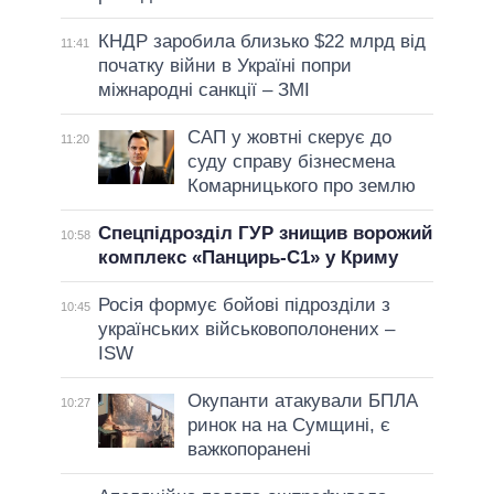
КНДР заробила близько $22 млрд від
11:41
початку війни в Україні попри
міжнародні санкції – ЗМІ
САП у жовтні скерує до
11:20
суду справу бізнесмена
Комарницького про землю
Спецпідрозділ ГУР знищив ворожий
10:58
комплекс «Панцирь-С1» у Криму
Росія формує бойові підрозділи з
10:45
українських військовополонених –
ISW
Окупанти атакували БПЛА
10:27
ринок на на Сумщині, є
важкопоранені