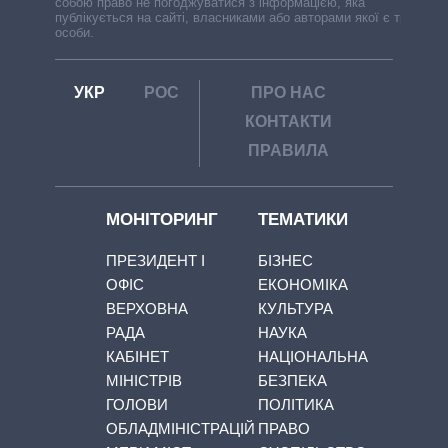
собою право не погоджуватися з інформацією, яка
публікується на сайті, власниками або авторами якої є треті
особи.
УКР
РОС
ПРО НАС
КОНТАКТИ
ПРАВИЛА
МОНІТОРИНГ
ТЕМАТИКИ
ПРЕЗИДЕНТ І
БІЗНЕС
ОФІС
ЕКОНОМІКА
ВЕРХОВНА
КУЛЬТУРА
РАДА
НАУКА
КАБІНЕТ
НАЦІОНАЛЬНА
МІНІСТРІВ
БЕЗПЕКА
ГОЛОВИ
ПОЛІТИКА
ОБЛАДМІНІСТРАЦІЙ
ПРАВО