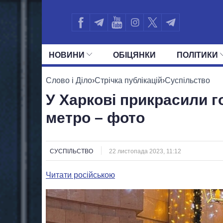
НОВИНИ
ОБIЦЯНКИ
ПОЛIТИКИ
УСІ ПОЛІТИКИ
ПРЕЗИДЕНТ І ОФ
Слово і Діло
›
Стрічка публікацій
›
Суспільство
У Харкові прикрасили г
метро – фото
СУСПІЛЬСТВО
22 листопада 2023, 11:12
Читати російською