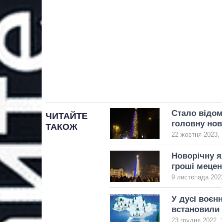
Стало відом
ЧИТАЙТЕ
головну нов
ТАКОЖ
22 жовтня 2023, 
Новорічну я
гроші мецен
9 листопада 2023
У дусі воєн
встановили 
23 грудня 2022, 