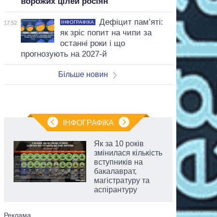
ворожих цілей росіян
Дефіцит пам’яті:
ІНФОГРАФІКА
17:52
як зріс попит на чипи за
останні роки і що
прогнозують на 2027-й
Більше новин
ІНФОГРАФІКА
Як за 10 років
змінилася кількість
вступників на
бакалаврат,
магістратуру та
аспірантуру