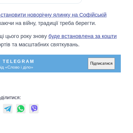
встановити новорічну ялинку на Софійській
аючи на війну, традиції треба берегти.
щі цього року знову
буде встановлена за кошти
ортів та масштабних святкувань.
У TELEGRAM
Підписатися
ід «Слово і діло»
ділитися: