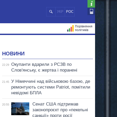
УКР
РОС
Порівняння
політиків
ЦІЙ
МЕРИ МІСТ
ВСІ ПЕРСОНИ
НОВИНИ
Окупанти вдарили з РСЗВ по
22:29
Слов'янську, є жертва і поранені
У Німеччині над військовою базою, де
21:45
ремонтують системи Patriot, помітили
невідомі БПЛА
Сенат США підтримав
20:55
законопроєкт про «пекельні
санкції» проти росії