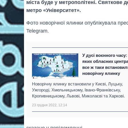
міста буде у метрополітені. Святкове 
метро «Університет».
Фото новорічної ялинки опублікувала пре
Telegram.
У дусі воєнного часу:
яких обласних центр
все ж таки встановил
новорічну ялинку
Новорічну ялинку встановили у Києві, Луцьку,
Ужгороді, Хмельницькому, Івано-Франківську,
Кропивницькому, Львові, Миколаєві та Харкові.
23 грудня 2022, 12:14
сказано у повідомленні.