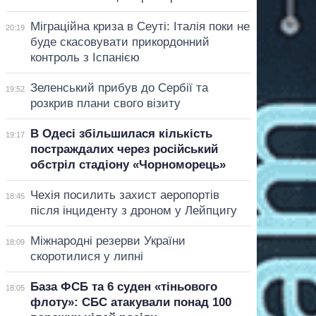
Міграційна криза в Сеуті: Італія поки не
20:19
буде скасовувати прикордонний
контроль з Іспанією
Зеленський прибув до Сербії та
19:52
розкрив плани свого візиту
В Одесі збільшилася кількість
19:17
постраждалих через російський
обстріл стадіону «Чорноморець»
Чехія посилить захист аеропортів
18:45
після інциденту з дроном у Лейпцигу
Міжнародні резерви України
18:09
скоротилися у липні
База ФСБ та 6 суден «тіньового
18:05
флоту»: СБС атакували понад 100