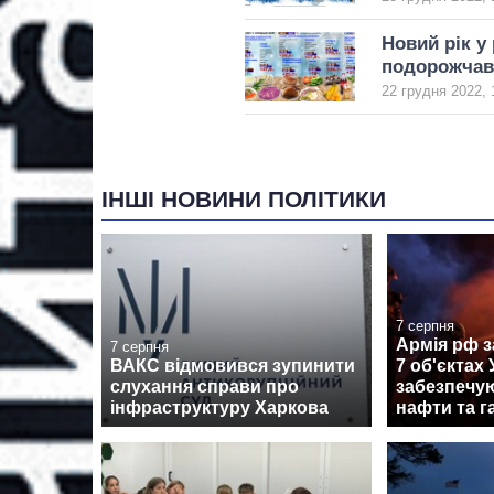
Новий рік у
подорожчав 
22 грудня 2022, 
ІНШІ НОВИНИ ПОЛІТИКИ
7 серпня
Армія рф з
7 серпня
ВАКС відмовився зупинити
7 об'єктах 
слухання справи про
забезпечу
інфраструктуру Харкова
нафти та г