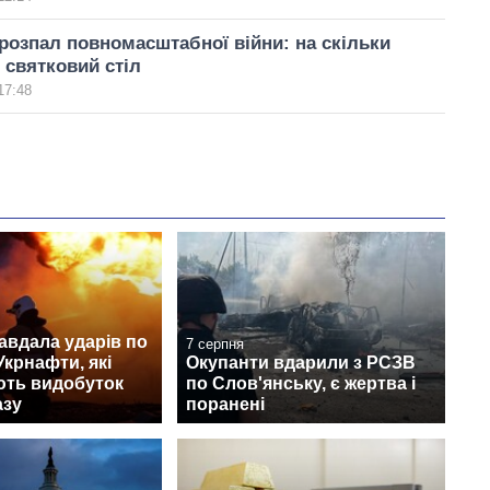
 розпал повномасштабної війни: на скільки
святковий стіл
17:48
авдала ударів по
7 серпня
Укрнафти, які
Окупанти вдарили з РСЗВ
ють видобуток
по Слов'янську, є жертва і
азу
поранені