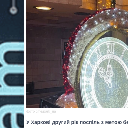
фото t.me/park_ua
У Харкові другий рік поспіль з метою 