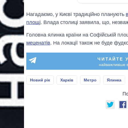
Нагадаємо, у Києві традиційно планують
площі
. Влада столиці заявила, що, незваж
Головна ялинка країни на Софійській пло
меценатів
. На локації також не буде фудк
ЧИТАЙТЕ 
найважливіше в
Новий рік
Харків
Метро
Ялинка
По