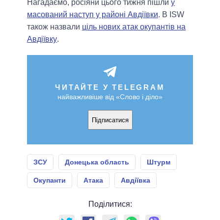
Нагадаємо, росіяни цього тижня пішли
у
масований наступ у районі Авдіївки
. В ISW
також назвали
ціль нових атак окупантів на
Авдіївку
.
ЧИТАЙТЕ У TELEGRAM
найважливіше від «Слово і діло»
Підписатися
ЗСУ
Донецька область
Штурм
Окупанти
Атака
Авдіївка
Поділитися: