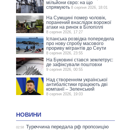
мільйони євро: на що
спрямують
8 серпня 2026, 18:01
На Сумщині помер чоловік,
поранений внаслідок ворожої
атаки на ринок в Білопіллі
8 серпня 2026, 17:27
Іспанська розвідка попередила
про нову спробу масового
прориву мігрантів до Сеути
8 серпня 2026, 23:55
На Буковині стався землетрус:
де зафіксували поштовхи
9 серпня 2026, 00:55
Над створенням української
антибалістики працюють дві
компанії – Зеленський
8 серпня 2026, 19:03
НОВИНИ
Туреччина передала рф пропозицію
02:58