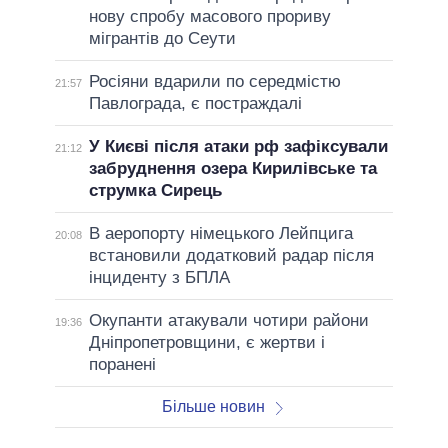
нову спробу масового прориву
мігрантів до Сеути
Росіяни вдарили по середмістю
21:57
Павлограда, є постраждалі
У Києві після атаки рф зафіксували
21:12
забруднення озера Кирилівське та
струмка Сирець
В аеропорту німецького Лейпцига
20:08
встановили додатковий радар після
інциденту з БПЛА
Окупанти атакували чотири райони
19:36
Дніпропетровщини, є жертви і
поранені
Більше новин