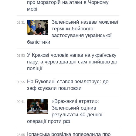
про мораторій на атаки в Чорному
морі
Зеленський назвав можливі
02:31
терміни бойового
застосування української
балістики
У Кракові чоловік напав на українську
01:53
пару, а через два дні сам прийшов до
поліції
На Буковині стався землетрус: де
00:55
зафіксували поштовхи
«Вражаючі втрати»:
00:41
Зеленський оцінив
результати 40-денної
операції проти рф
Іспанська розвідка попередила про
23:55