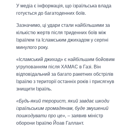
У медіа є інформація, що ізраїльська влада
готується до багатоденних боїв.
Зазначимо, ці удари стали найбільшими за
кількістю жертв після триденних боїв між
Ізраїлем та Ісламським джихадом у серпні
минулого року.
«Ісламський джихад» є найбільшим бойовим
угрупованням після ХАМАС в Газі. Він
відповідальний за багато ракетних обстрілів
Ізраїлю з території останніх років і присягнув
знищити Ізраїль.
«Будь-який терорист, який завдає шкоди
ізраїльським громадянам, буде змушений
пошкодувати про це»,
– заявив міністр
оборони Ізраїлю Йоав Галлант.