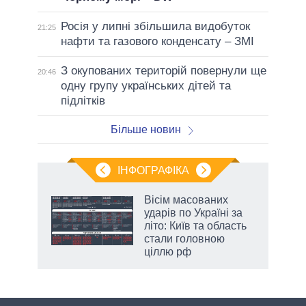
Росія у липні збільшила видобуток
21:25
нафти та газового конденсату – ЗМІ
З окупованих територій повернули ще
20:46
одну групу українських дітей та
підлітків
Більше новин
ІНФОГРАФІКА
нтів:
Вісім масованих
 і
ударів по Україні за
nAI
літо: Київ та область
стали головною
ціллю рф