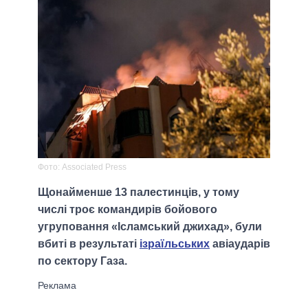
Фото: Associated Press
Щонайменше 13 палестинців, у тому
числі троє командирів бойового
угруповання «Ісламський джихад», були
вбиті в результаті
ізраїльських
авіаударів
по сектору Газа.