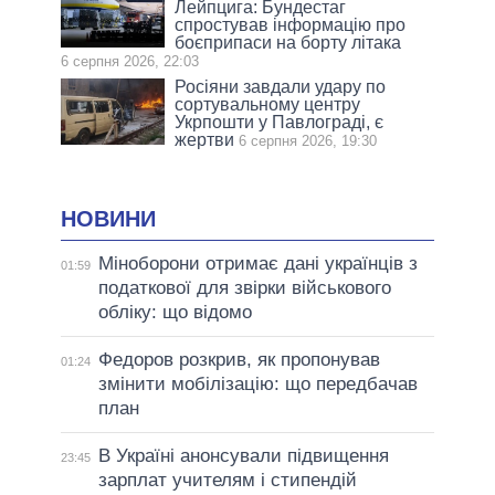
Лейпцига: Бундестаг
спростував інформацію про
боєприпаси на борту літака
6 серпня 2026, 22:03
Росіяни завдали удару по
сортувальному центру
Укрпошти у Павлограді, є
жертви
6 серпня 2026, 19:30
НОВИНИ
Міноборони отримає дані українців з
01:59
податкової для звірки військового
обліку: що відомо
Федоров розкрив, як пропонував
01:24
змінити мобілізацію: що передбачав
план
В Україні анонсували підвищення
23:45
зарплат учителям і стипендій