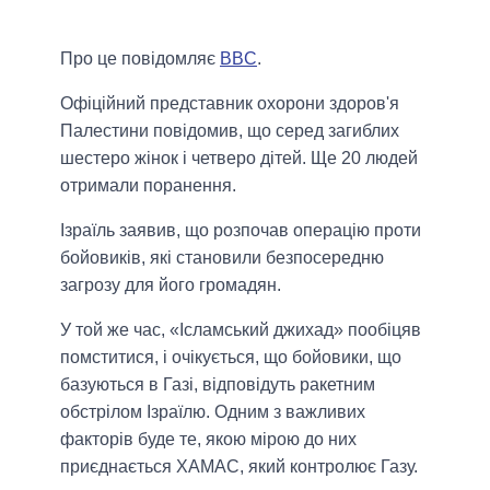
Про це повідомляє
BBC
.
Офіційний представник охорони здоров'я
Палестини повідомив, що серед загиблих
шестеро жінок і четверо дітей. Ще 20 людей
отримали поранення.
Ізраїль заявив, що розпочав операцію проти
бойовиків, які становили безпосередню
загрозу для його громадян.
У той же час, «Ісламський джихад» пообіцяв
помститися, і очікується, що бойовики, що
базуються в Газі, відповідуть ракетним
обстрілом Ізраїлю. Одним з важливих
факторів буде те, якою мірою до них
приєднається ХАМАС, який контролює Газу.