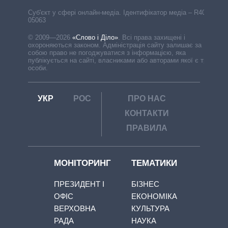
Cуб'єкт у сфері онлайн-медіа. Ідентифікатор медіа – R40-
05063
© 2009—2026
«Слово і Діло»
.
Всі права захищені і
охороняються законом. Адміністрація сайту залишає за
собою право не погоджуватися з інформацією, яка
публікується на сайті, власниками або авторами якої є треті
особи.
УКР
РОС
ПРО НАС
КОНТАКТИ
ПРАВИЛА
МОНІТОРИНГ
ТЕМАТИКИ
ПРЕЗИДЕНТ І
БІЗНЕС
ОФІС
ЕКОНОМІКА
ВЕРХОВНА
КУЛЬТУРА
РАДА
НАУКА