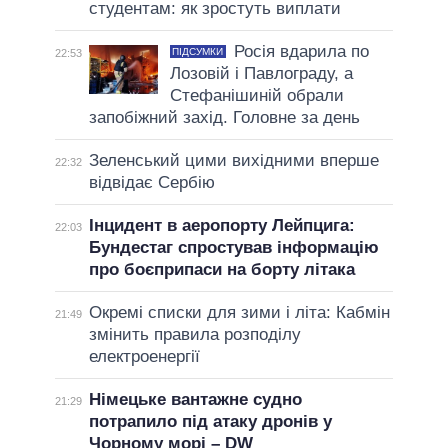
студентам: як зростуть виплати
Росія вдарила по
ПІДСУМКИ
22:53
Лозовій і Павлограду, а
Стефанішиній обрали
запобіжний захід. Головне за день
Зеленський цими вихідними вперше
22:32
відвідає Сербію
Інцидент в аеропорту Лейпцига:
22:03
Бундестаг спростував інформацію
про боєприпаси на борту літака
Окремі списки для зими і літа: Кабмін
21:49
змінить правила розподілу
електроенергії
Німецьке вантажне судно
21:29
потрапило під атаку дронів у
Чорному морі – DW