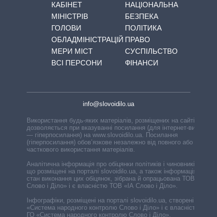
КАБІНЕТ
НАЦІОНАЛЬНА
МІНІСТРІВ
БЕЗПЕКА
ГОЛОВИ
ПОЛІТИКА
ОБЛАДМІНІСТРАЦІЙ
ПРАВО
МЕРИ МІСТ
СУСПІЛЬСТВО
ВСІ ПЕРСОНИ
ФІНАНСИ
info@slovoidilo.ua
Використання будь-яких матеріалів, розміщених на сайті,
дозволяється при вказуванні посилання (для інтернет-видань
— гіперпосилання) на www.slovoidilo.ua. Посилання
(гіперпосилання) обов’язкове незалежно від повного або
часткового використання матеріалів.
Аналітична інформація про обіцянки політиків і чиновників,
що розміщені на порталі slovoidilo.ua, а також інформація про
стан виконання цих обіцянок, зібрана й опрацьована ТОВ «ІА
Слово і Діло» і є власністю ТОВ «ІА Слово і Діло».
Інфографіки, розміщені на порталі slovoidilo.ua, створені ГО
«Система народного контролю Слово і Діло» і є власністю
ГО «Система народного контролю Слово і Діло».