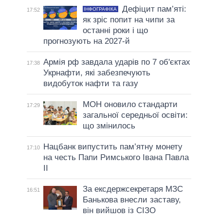
Дефіцит пам’яті:
ІНФОГРАФІКА
17:52
як зріс попит на чипи за
останні роки і що
прогнозують на 2027-й
Армія рф завдала ударів по 7 об'єктах
17:38
Укрнафти, які забезпечують
видобуток нафти та газу
МОН оновило стандарти
17:29
загальної середньої освіти:
що змінилось
Нацбанк випустить пам’ятну монету
17:10
на честь Папи Римського Івана Павла
II
За ексдержсекретаря МЗС
16:51
Банькова внесли заставу,
він вийшов із СІЗО