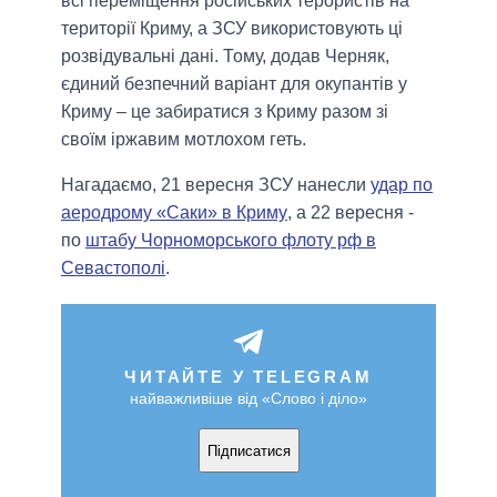
всі переміщення російських терористів на
території Криму, а ЗСУ використовують ці
розвідувальні дані. Тому, додав Черняк,
єдиний безпечний варіант для окупантів у
Криму – це забиратися з Криму разом зі
своїм іржавим мотлохом геть.
Нагадаємо, 21 вересня ЗСУ нанесли
удар по
аеродрому «Саки» в Криму
, а 22 вересня -
по
штабу Чорноморського флоту рф в
Севастополі
.
ЧИТАЙТЕ У TELEGRAM
найважливіше від «Слово і діло»
Підписатися