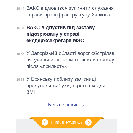
ВАКС відмовився зупинити слухання
16:44
справи про інфраструктуру Харкова
ВАКС відпустив під заставу
16:37
підозрювану у справі
ексдержсекретаря МЗС
У Запорізькій області ворог обстріляв
16:33
рятувальників, коли ті гасили пожежу
після «прильоту»
У Брянську поблизу залізниці
16:33
пролунали вибухи, горять склади –
ЗМІ
Більше новин
ІНФОГРАФІКА