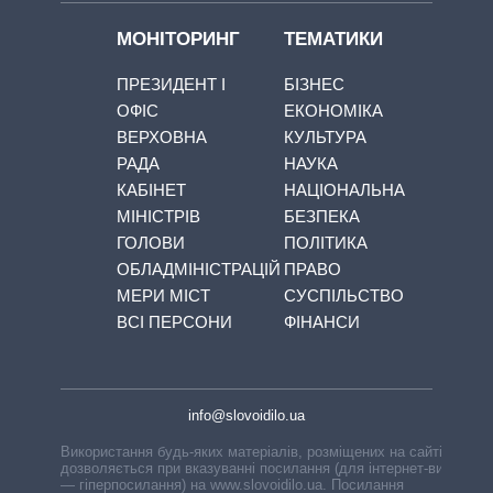
МОНІТОРИНГ
ТЕМАТИКИ
ПРЕЗИДЕНТ І
БІЗНЕС
ОФІС
ЕКОНОМІКА
ВЕРХОВНА
КУЛЬТУРА
РАДА
НАУКА
КАБІНЕТ
НАЦІОНАЛЬНА
МІНІСТРІВ
БЕЗПЕКА
ГОЛОВИ
ПОЛІТИКА
ОБЛАДМІНІСТРАЦІЙ
ПРАВО
МЕРИ МІСТ
СУСПІЛЬСТВО
ВСІ ПЕРСОНИ
ФІНАНСИ
info@slovoidilo.ua
Використання будь-яких матеріалів, розміщених на сайті,
дозволяється при вказуванні посилання (для інтернет-видань
— гіперпосилання) на www.slovoidilo.ua. Посилання