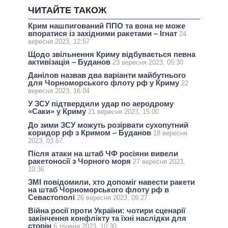
ЧИТАЙТЕ ТАКОЖ
Крим нашпигований ППО та вона не може
впоратися із західними ракетами – Ігнат
24
вересня 2023, 12:57
Щодо звільнення Криму відбувається певна
активізація – Буданов
23 вересня 2023, 05:30
Данілов назвав два варіанти майбутнього
для Чорноморського флоту рф у Криму
22
вересня 2023, 16:04
У ЗСУ підтвердили удар по аеродрому
«Саки» у Криму
21 вересня 2023, 15:00
До зими ЗСУ можуть розірвати сухопутний
коридор рф з Кримом – Буданов
18 вересня
2023, 03:57
Після атаки на штаб ЧФ росіяни вивели
ракетоносії з Чорного моря
27 вересня 2023,
10:36
ЗМІ повідомили, хто допоміг навести ракети
на штаб Чорноморського флоту рф в
Севастополі
26 вересня 2023, 09:27
Війна росії проти України: чотири сценарії
закінчення конфлікту та їхні наслідки для
сторін
6 травня 2023, 10:30