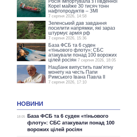
Росія імпортувала з Південної
Кореї майже 30 тисяч тонн
нафтопродуктів – ЗМІ
7 серпня 2026, 14:58
Зеленський дав завдання
посилити напрямки, які зараз
штурмує армія рф
7 серпня 2026, 15:36
База ФСБ та 6 суден
«тіньового флоту»: СБС
атакували понад 100 ворожих
цілей росіян
7 серпня 2026, 18:05
Нацбанк випустить пам’ятну
монету на честь Папи
Римського Івана Павла II
7 серпня 2026, 17:10
НОВИНИ
База ФСБ та 6 суден «тіньового
18:05
флоту»: СБС атакували понад 100
ворожих цілей росіян