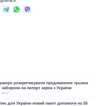
ділитися:
Франція розкритикували продовження трьома
 заборони на імпорт зерна з України
 16:07
іляє для України новий пакет допомоги на 55