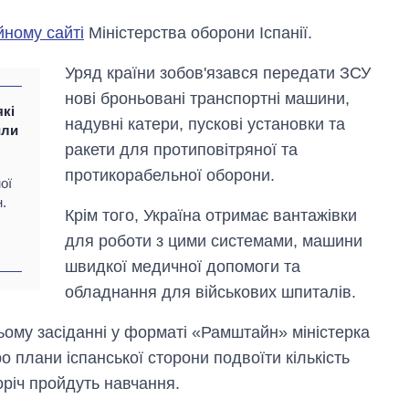
йному сайті
Міністерства оборони Іспанії.
Уряд країни зобов'язався передати ЗСУ
нові броньовані транспортні машини,
які
надувні катери, пускові установки та
или
ракети для протиповітряної та
протикорабельної оборони.
ої
.
Крім того, Україна отримає вантажівки
для роботи з цими системами, машини
швидкої медичної допомоги та
обладнання для військових шпиталів.
ьому засіданні у форматі «Рамштайн» міністерка
Як за 10 років
 плани іспанської сторони подвоїти кількість
змінилася кількість
оріч пройдуть навчання.
вступників на
бакалаврат,