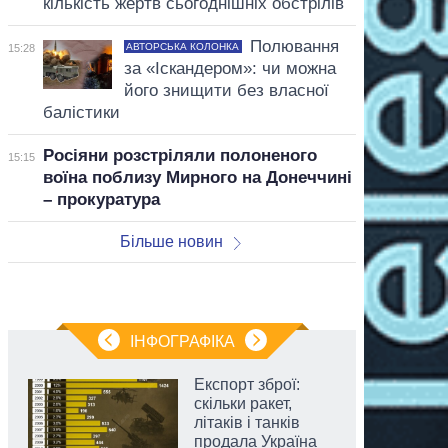
кількість жертв сьогоднішніх обстрілів
Полювання
АВТОРСЬКА КОЛОНКА
15:28
за «Іскандером»: чи можна
його знищити без власної
балістики
Росіяни розстріляли полоненого
15:15
воїна поблизу Мирного на Донеччині
– прокуратура
Більше новин
ІНФОГРАФІКА
Експорт зброї:
скільки ракет,
літаків і танків
продала Україна