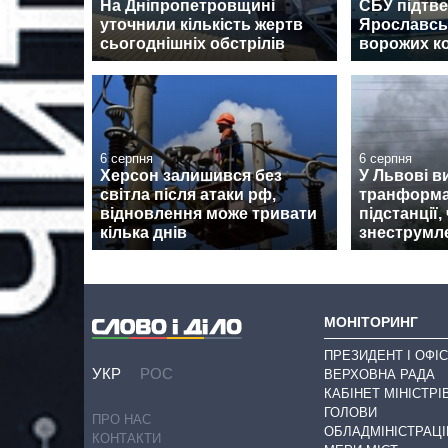
На Дніпропетровщині
СБУ підтв
уточнили кількість жертв
Ярославсь
сьогоднішніх обстрілів
ворожих ко
6 серпня
6 серпня
Херсон залишився без
У Львові в
світла після атаки рф,
транформа
відновлення може тривати
підстанції,
кілька днів
знеструмл
МОНІТОРИНГ
ПРЕЗИДЕНТ І ОФІС
УКР
РОС
ВЕРХОВНА РАДА
КАБІНЕТ МІНІСТРІ
ГОЛОВИ
ПРО НАС
ОБЛАДМІНІСТРАЦІ
КОНТАКТИ