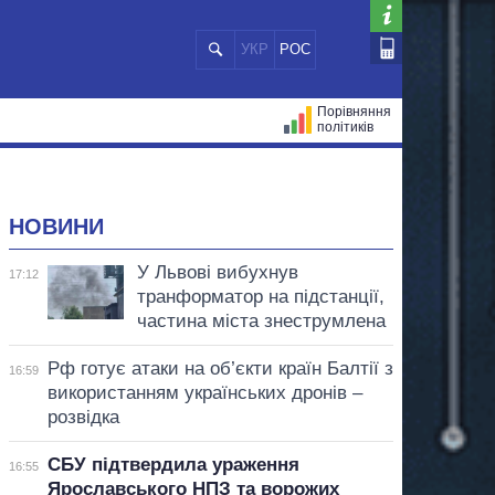
УКР
РОС
Порівняння
політиків
ЦІЙ
МЕРИ МІСТ
ВСІ ПЕРСОНИ
НОВИНИ
У Львові вибухнув
17:12
транформатор на підстанції,
частина міста знеструмлена
Рф готує атаки на об’єкти країн Балтії з
16:59
використанням українських дронів –
розвідка
СБУ підтвердила ураження
16:55
Ярославського НПЗ та ворожих