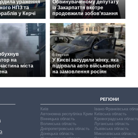
ердила ураження
Обвинуваченому депутату
кого НПЗ та
із Закарпаття вкотре
раблів у Керчі
продовжили зобов'язання
ибухнув
6 серпня
тор на
У Києві засудили жінку, яка
 частина міста
підірвала авто військового
ена
на замовлення росіян
РЕГІОНИ
Київ
Івано-Франківська обл
Автономна республіка Крим
Київська область
Вінницька область
Кіровоградська област
В
Волинська область
Луганська область
Дніпропетровська область
Львівська область
Й
Донецька область
Миколаївська область