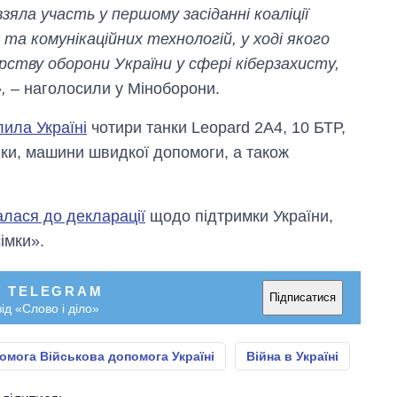
магістратуру та
зяла участь у першому засіданні коаліції
аспірантуру
та комунікаційних технологій, у ході якого
ерству оборони України у сфері кіберзахисту,
,
– наголосили у Міноборони.
лила Україні
чотири танки Leopard 2А4, 10 БТР,
вки, машини швидкої допомоги, а також
лася до декларації
щодо підтримки України,
імки».
У TELEGRAM
Підписатися
ід «Слово і діло»
омога Військова допомога Україні
Війна в Україні