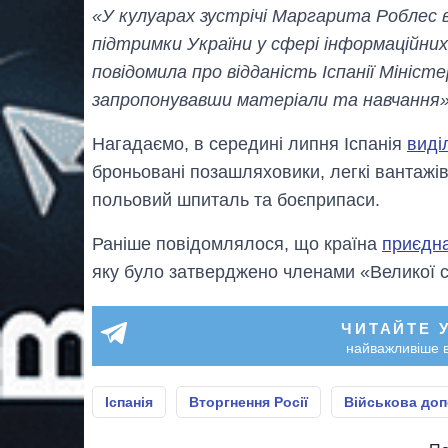
«У кулуарах зустрічі Маргарита Роблес в
підтримки України у сфері інформаційних 
повідомила про відданість Іспанії Мініст
запропонувавши матеріали та навчання»
Нагадаємо, в середині липня Іспанія
виді
броньовані позашляховики, легкі вантажі
польовий шпиталь та боєприпаси.
Раніше повідомлялося, що країна
приєдна
яку було затверджено членами «Великої с
ЧИТАЙТЕ 
найважливіше в
Іспанія
Вторгнення Росії
Військова доп