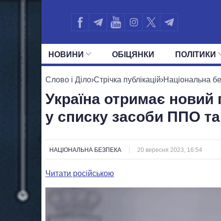
НОВИНИ
ОБIЦЯНКИ
ПОЛIТИКИ
УСІ ПОЛІТИКИ
ПРЕЗИДЕНТ І ОФ
Слово і Діло
›
Стрічка публікацій
›
Національна б
Україна отримає новий п
у списку засоби ППО т
НАЦІОНАЛЬНА БЕЗПЕКА
20 вересня 2023, 16:54
Читати російською