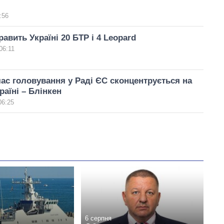
:56
равить Україні 20 БТР і 4 Leopard
06:11
 час головування у Раді ЄС сконцентрується на
раїні – Блінкен
06:25
6 серпня