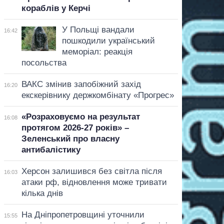
кораблів у Керчі
У Польщі вандали
16:42
пошкодили український
меморіал: реакція
посольства
ВАКС змінив запобіжний захід
16:20
екскерівнику держкомбінату «Прогрес»
«Розраховуємо на результат
16:08
протягом 2026-27 років» –
Зеленський про власну
антибалістику
Херсон залишився без світла після
16:03
атаки рф, відновлення може тривати
кілька днів
На Дніпропетровщині уточнили
15:55