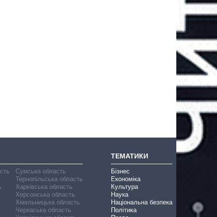
ТЕМАТИКИ
асть
Сумська область
Бізнес
Тернопільська область
Економіка
ь
Харківська область
Культура
Херсонська область
Наука
Хмельницька область
Національна безпека
Черкаська область
Політика