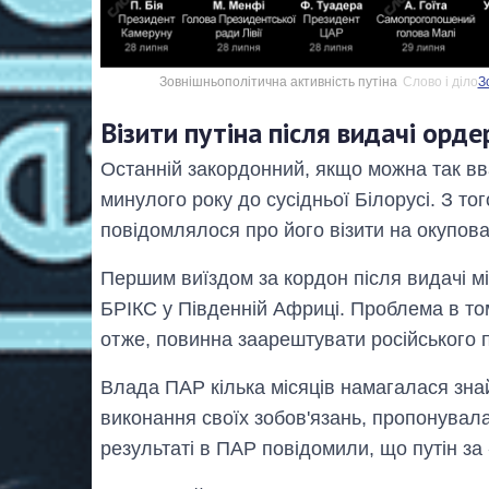
Зовнішньополітична активність путіна
Слово і діло
З
Візити путіна після видачі орд
Останній закордонний, якщо можна так вв
минулого року до сусідньої Білорусі. З тог
повідомлялося про його візити на окупован
Першим виїздом за кордон після видачі м
БРІКС у Південній Африці. Проблема в то
отже, повинна заарештувати російського пр
Влада ПАР кілька місяців намагалася знайт
виконання своїх зобов'язань, пропонувала 
результаті в ПАР повідомили, що путін за