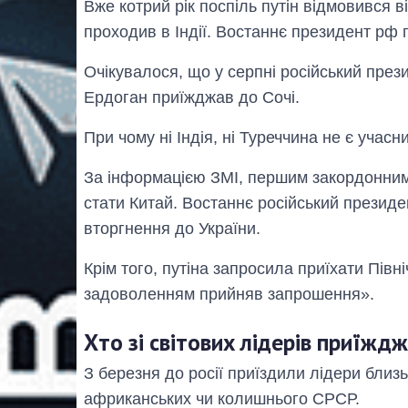
Вже котрий рік поспіль путін відмовився від
проходив в Індії. Востаннє президент рф 
Очікувалося, що у серпні російський през
Ердоган приїжджав до Сочі.
При чому ні Індія, ні Туреччина не є учасн
За інформацією ЗМІ, першим закордонним
стати Китай. Востаннє російський президе
вторгнення до України.
Крім того, путіна запросила приїхати Півні
задоволенням прийняв запрошення».
Хто зі світових лідерів приїжд
З березня до росії приїздили лідери близь
африканських чи колишнього СРСР.