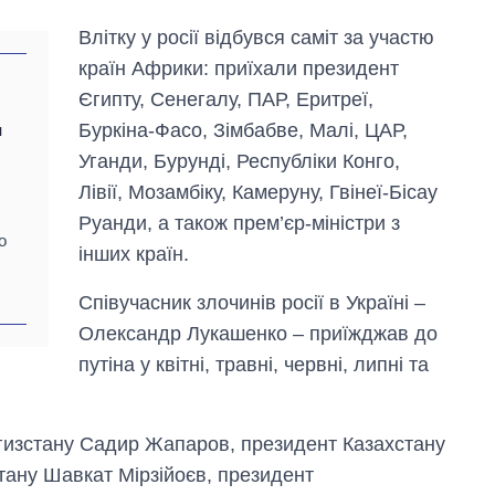
Влітку у росії відбувся саміт за участю
країн Африки: приїхали президент
Єгипту, Сенегалу, ПАР, Еритреї,
Буркіна-Фасо, Зімбабве, Малі, ЦАР,
и
Уганди, Бурунді, Республіки Конго,
Лівії, Мозамбіку, Камеруну, Гвінеї-Бісау
Руанди, а також прем’єр-міністри з
о
інших країн.
Співучасник злочинів росії в Україні –
Олександр Лукашенко – приїжджав до
путіна у квітні, травні, червні, липні та
ргизстану Садир Жапаров, президент Казахстану
тану Шавкат Мірзійоєв, президент