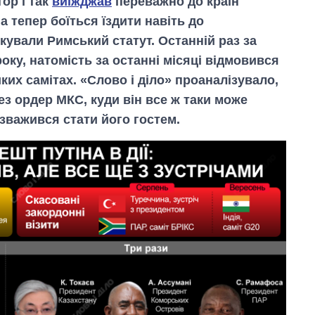
ор і так
виїжджав
переважно до країн
 тепер боїться їздити навіть до
ікували Римський статут. Останній раз за
оку, натомість за останні місяці відмовився
иких самітах. «Слово і діло» проаналізувало,
рез ордер МКС, куди він все ж таки може
в зважився стати його гостем.