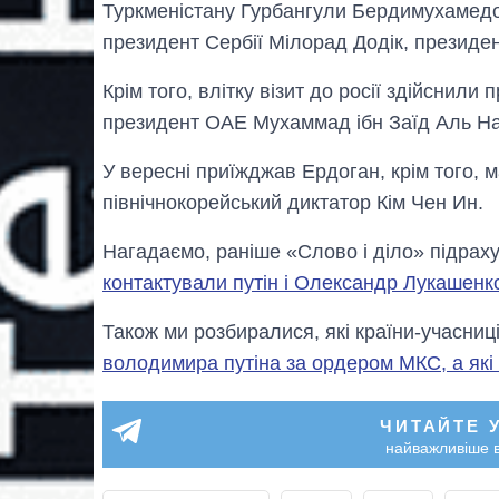
Туркменістану Гурбангули Бердимухамедо
президент Сербії Мілорад Додік, президе
Крім того, влітку візит до росії здійснил
президент ОАЕ Мухаммад ібн Заїд Аль Наг
У вересні приїжджав Ердоган, крім того, 
північнокорейський диктатор Кім Чен Ин.
Нагадаємо, раніше «Слово і діло» підрах
контактували путін і Олександр Лукашенк
Також ми розбиралися, які країни-учасниц
володимира путіна за ордером МКС, а які –
ЧИТАЙТЕ 
найважливіше в