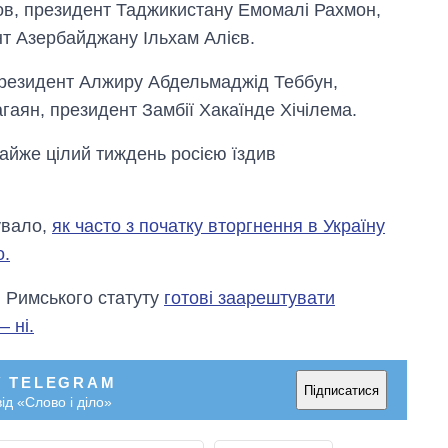
в, президент Таджикистану Емомалі Рахмон,
нт Азербайджану Ільхам Алієв.
и президент Алжиру Абдельмаджід Теббун,
аян, президент Замбії Хакаїнде Хічілема.
майже цілий тиждень росією їздив
увало,
як часто з початку вторгнення в Україну
о.
і Римського статуту
готові заарештувати
 ні.
У TELEGRAM
Підписатися
ід «Слово і діло»