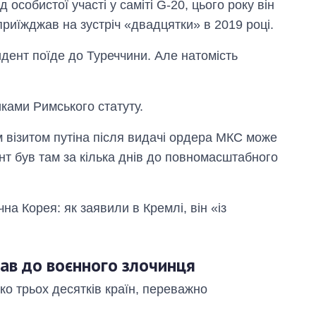
 особистої участі у саміті G-20, цього року він
приїжджав на зустріч «двадцятки» в 2019 році.
идент поїде до Туреччини. Але натомість
иками Римського статуту.
 візитом путіна після видачі ордера МКС може
нт був там за кілька днів до повномасштабного
чна Корея: як заявили в Кремлі, він «із
жав до воєнного злочинця
ко трьох десятків країн, переважно