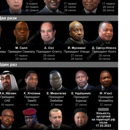
Вісім масованих
ударів по Україні
за літо: Київ та
область стали
головною ціллю
рф