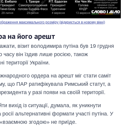
ображення максимального розміру (відкриється в новому вікні)
ера на його арешт
ажати, візит володимира путіна був 19 грудня
о часу він їздив лише росією, також
і території України.
іжнародного ордера на арешт міг стати саміт
му, що ПАР ратифікувала Римський статут, а
езидента у разі появи на своїй території.
и вихід із ситуації, думала, як уникнути
росії альтернативні формати участі путіна. У
 «взаємною згодою» не приїде.