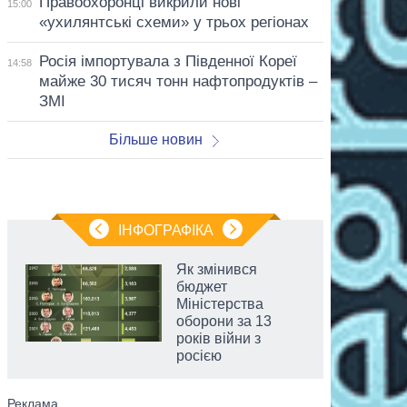
Правоохоронці викрили нові
15:00
«ухилянтські схеми» у трьох регіонах
Росія імпортувала з Південної Кореї
14:58
майже 30 тисяч тонн нафтопродуктів –
ЗМІ
Більше новин
ІНФОГРАФІКА
Як змінився
бюджет
Міністерства
оборони за 13
років війни з
росією