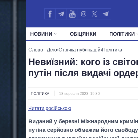
НОВИНИ
ОБIЦЯНКИ
ПОЛIТИКИ
УСІ ПОЛІТИКИ
ПРЕЗИДЕНТ І ОФ
Слово і Діло
›
Стрічка публікацій
›
Політика
Невиїзний: кого із світ
путін після видачі орде
ПОЛІТИКА
18 вересня 2023, 19:30
Читати російською
Виданий у березні Міжнародним крим
путіна серйозно обмежив його свобод