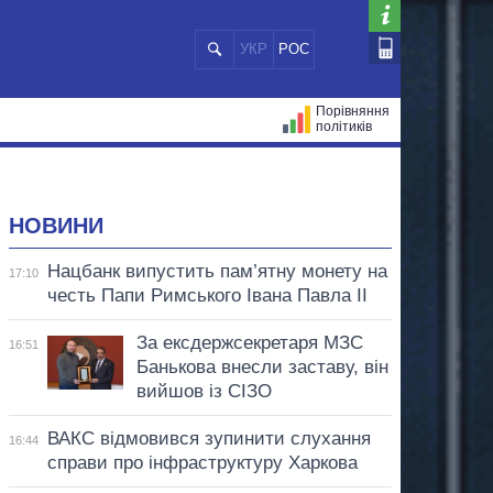
УКР
РОС
Порівняння
політиків
ЦІЙ
МЕРИ МІСТ
ВСІ ПЕРСОНИ
НОВИНИ
Нацбанк випустить пам’ятну монету на
17:10
честь Папи Римського Івана Павла II
За ексдержсекретаря МЗС
16:51
Банькова внесли заставу, він
вийшов із СІЗО
ВАКС відмовився зупинити слухання
16:44
справи про інфраструктуру Харкова