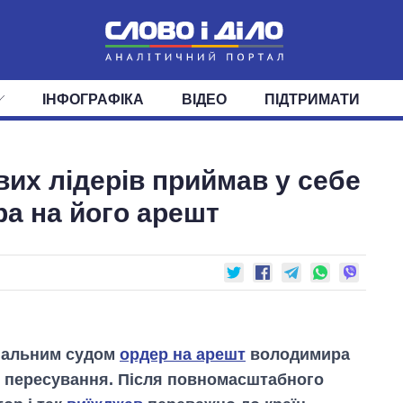
ІНФОГРАФІКА
ВІДЕО
ПІДТРИМАТИ
ІС
СТРІЧКА
ВЕРХОВНА РАДА
ПОДІЇ
СТАТТІ
КАБІНЕТ МІНІСТРІВ
ДУМКИ
ОГЛЯДИ
ГОЛОВИ ОБЛАДМІНІСТРА
ДАЙДЖЕСТИ
ових лідерів приймав у себе
ПОЛІТИКА
ДЕПУТАТИ
ЕКОНОМІКА
КОМІТЕТИ
СУСПІЛЬСТВО
ФРАКЦІЇ
ОКРУГИ
СВІТ
ра на його арешт
інальним судом
ордер на арешт
володимира
у пересування. Після повномасштабного