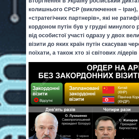
вторгнення в Україну російський диктат
колишнього СРСР (виключення – Іран), а
«стратегічних партнерів», які не ратиф
кордоном путін був у грудні минулого р
від особистої участі одразу у двох вел
візити до яких країн путін скасував че
поїхати, а також хто зі світових лідері