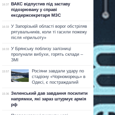
ВАКС відпустив під заставу
16:37
підозрювану у справі
ексдержсекретаря МЗС
У Запорізькій області ворог обстріляв
16:33
рятувальників, коли ті гасили пожежу
після «прильоту»
У Брянську поблизу залізниці
16:33
пролунали вибухи, горять склади –
ЗМІ
Росіяни завдали удару по
15:57
стадіону «Чорноморець» в
Одесі, є постраждалий
Зеленський дав завдання посилити
15:36
напрямки, які зараз штурмує армія
рф