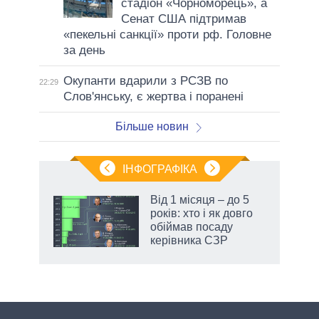
стадіон «Чорноморець», а
Сенат США підтримав
«пекельні санкції» проти рф. Головне
за день
Окупанти вдарили з РСЗВ по
22:29
Слов'янську, є жертва і поранені
Більше новин
ІНФОГРАФІКА
Від 1 місяця – до 5
 за
років: хто і як довго
асть
обіймав посаду
керівника СЗР