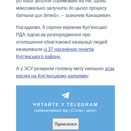
усі наші зусилля спрямовані на те, щоби
максимально залучити до цього процесу
батьків цих дітей»
, – зазначив Канашевич.
Нагадаємо, 9 серпня керівник Куп'янської
РДА підписав розпорядження про
оголошення обов'язкової евакуації людей
евакуювали
із 37 населених пунктів
Куп'янського району.
А у ЗСУ розкрили головну мету нинішніх
атак
росіян на Куп'янському напрямку
.
ЧИТАЙТЕ У TELEGRAM
найважливіше від «Слово і діло»
Підписатися