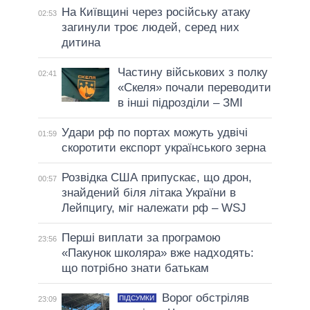
На Київщині через російську атаку
02:53
загинули троє людей, серед них
дитина
Частину військових з полку
02:41
«Скеля» почали переводити
в інші підрозділи – ЗМІ
Удари рф по портах можуть удвічі
01:59
скоротити експорт українського зерна
Розвідка США припускає, що дрон,
00:57
знайдений біля літака України в
Лейпцигу, міг належати рф – WSJ
Перші виплати за програмою
23:56
«Пакунок школяра» вже надходять:
що потрібно знати батькам
Ворог обстріляв
ПІДСУМКИ
23:09