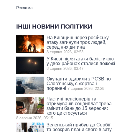
ІНШІ НОВИНИ ПОЛІТИКИ
На Київщині через російську
атаку загинули троє людей,
серед них дитина
8 серпня 2026, 02:53
У Києві після атаки балістикою
у двох районах сталися пожежі
8 серпня 2026, 03:47
Окупанти вдарили з РСЗВ по
Слов'янську, є жертва і
поранені
7 серпня 2026, 22:29
Частині пенсіонерів та
отримувачів соцвиплат треба
змінити банк до 15 вересня:
кого це стосується
8 серпня 2026, 05:15
Зеленський прибув до Сербії
та розкрив плани свого візиту