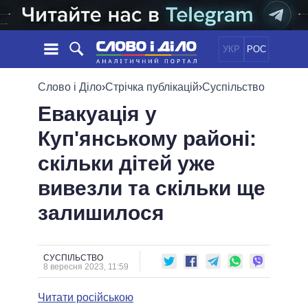
УКР
РОС
НОВИНИ
Слово і Діло
›
Стрічка публікацій
›
Суспільство
Евакуація у
ОБIЦЯНКИ
СТРІЧКА
ПОЛІТИКА
Куп'янському районі:
ПОДІЇ
ЕКОНОМІКА
ПОЛIТИКИ
скільки дітей уже
СТАТТІ
СУСПІЛЬСТВО
ІНФОГРАФІКА
ДУМКИ
СВІТ
УСІ ПОЛІТИКИ
вивезли та скільки ще
ОГЛЯДИ
ПРЕЗИДЕНТ І ОФІС
залишилося
ВІДЕО
ДАЙДЖЕСТИ
ВЕРХОВНА РАДА
ПІДТРИМАТИ
КАБІНЕТ МІНІСТРІВ
ГОЛОВИ ОБЛАДМІНІСТРАЦІЙ
СУСПІЛЬСТВО
ПОРІВНЯННЯ ПОЛІТИКІВ
8 вересня 2023, 11:59
МЕРИ МІСТ
Читати російською
ВСІ ПЕРСОНИ