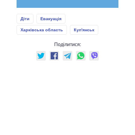
Діти
Евакуація
Харківська область
Куп'янськ
Поділитися: