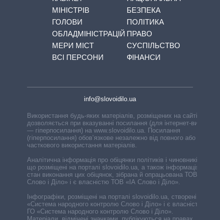
МІНІСТРІВ
БЕЗПЕКА
ГОЛОВИ
ПОЛІТИКА
ОБЛАДМІНІСТРАЦІЙ
ПРАВО
МЕРИ МІСТ
СУСПІЛЬСТВО
ВСІ ПЕРСОНИ
ФІНАНСИ
info@slovoidilo.ua
Використання будь-яких матеріалів, розміщених на сайті,
дозволяється при вказуванні посилання (для інтернет-видань
— гіперпосилання) на www.slovoidilo.ua. Посилання
(гіперпосилання) обов’язкове незалежно від повного або
часткового використання матеріалів.
Аналітична інформація про обіцянки політиків і чиновників,
що розміщені на порталі slovoidilo.ua, а також інформація про
стан виконання цих обіцянок, зібрана й опрацьована ТОВ «ІА
Слово і Діло» і є власністю ТОВ «ІА Слово і Діло».
Інфографіки, розміщені на порталі slovoidilo.ua, створені ГО
«Система народного контролю Слово і Діло» і є власністю
ГО «Система народного контролю Слово і Діло».
Матеріали, відмічені значками, публікуються на правах