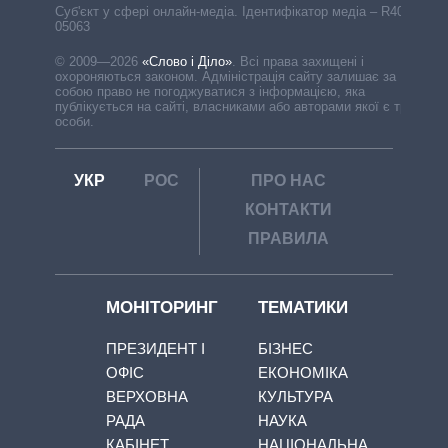
Cуб'єкт у сфері онлайн-медіа. Ідентифікатор медіа – R40-
05063
© 2009—2026
«Слово і Діло»
.
Всі права захищені і
охороняються законом. Адміністрація сайту залишає за
собою право не погоджуватися з інформацією, яка
публікується на сайті, власниками або авторами якої є треті
особи.
УКР
РОС
ПРО НАС
КОНТАКТИ
ПРАВИЛА
МОНІТОРИНГ
ТЕМАТИКИ
ПРЕЗИДЕНТ І
БІЗНЕС
ОФІС
ЕКОНОМІКА
ВЕРХОВНА
КУЛЬТУРА
РАДА
НАУКА
КАБІНЕТ
НАЦІОНАЛЬНА