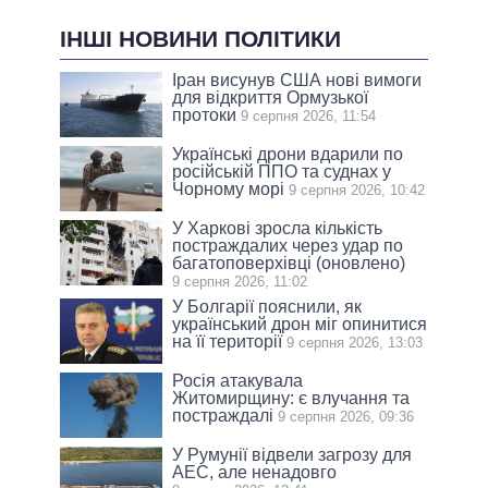
ІНШІ НОВИНИ ПОЛІТИКИ
Іран висунув США нові вимоги
для відкриття Ормузької
протоки
9 серпня 2026, 11:54
Українські дрони вдарили по
російській ППО та суднах у
Чорному морі
9 серпня 2026, 10:42
У Харкові зросла кількість
постраждалих через удар по
багатоповерхівці (оновлено)
9 серпня 2026, 11:02
У Болгарії пояснили, як
український дрон міг опинитися
на її території
9 серпня 2026, 13:03
Росія атакувала
Житомирщину: є влучання та
постраждалі
9 серпня 2026, 09:36
У Румунії відвели загрозу для
АЕС, але ненадовго