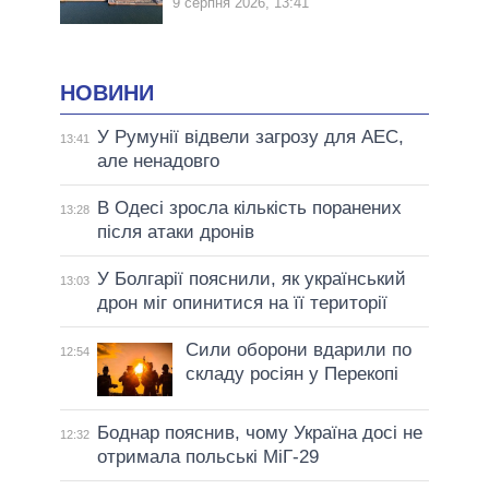
9 серпня 2026, 13:41
НОВИНИ
У Румунії відвели загрозу для АЕС,
13:41
але ненадовго
В Одесі зросла кількість поранених
13:28
після атаки дронів
У Болгарії пояснили, як український
13:03
дрон міг опинитися на її території
Сили оборони вдарили по
12:54
складу росіян у Перекопі
Боднар пояснив, чому Україна досі не
12:32
отримала польські МіГ-29