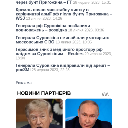
через бунт Пригожина – FT
29 червня 2023, 15:31
Кремль почав масштабну чистку в
керівництві армії рф після бунту Пригожина –
WSJ
13 липня 2023, 14:26
Генерала рф Суровікіна позбавили
повноважень – розвідка
18 липня 2023, 03:36
Генерала Суровікіна не знайшли у чотирьох
московських СІЗО
13 липня 2023, 10:05
Герасимов зник з медійного простору рф
слідом за Суровікіним – Reuters
29 червня 2023,
18:04
Генерала Суровікіна відправили під арешт –
росЗМІ
28 червня 2023, 22:28