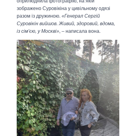
оприлюднила фотографію, на якій
зображено Суровікіна у цивільному одязі
разом із дружиною.
«Генерал Сергій
Суровікін вийшов. Живий, здоровий, вдома,
із сім'єю, у Москві»
, – написала вона.