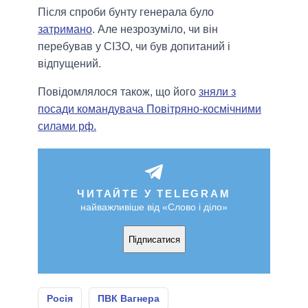
Після спроби бунту генерала було
затримано
. Але незрозуміло, чи він
перебував у СІЗО, чи був допитаний і
відпущений.
Повідомлялося також, що його
зняли з
посади командувача Повітряно-космічними
силами рф.
ЧИТАЙТЕ У TELEGRAM
найважливіше від «Слово і діло»
Підписатися
Росія
ПВК Вагнера