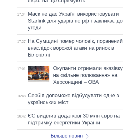
євро: на що спрямують
Маск не дає Україні використовувати
17:34
Starlink для ударів по рф і закликає до
угоди
На Сумщині помер чоловік, поранений
17:27
внаслідок ворожої атаки на ринок в
Білопіллі
Окупанти отримали вказівку
17:01
на «вільне полювання» на
Херсонщині – ОВА
Сербія допоможе відбудувати одне з
16:48
українських міст
ЄС виділив додаткові 30 млн євро на
16:42
підтримку енергетики України
Більше новин