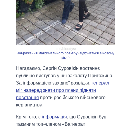
t.me/bloodysx
Зображення максимального розміру (відкриється в новому
вікні)
Нагадаємо, Сергій Суровікін востаннє
публічно виступав у ніч заколоту Пригожина.
За інформацією західної розвідки,
генерал
міг наперед знати про плани підняти
повстання
проти російського військового
керівництва.
Крім того, є
інформація
, що Суровікін був
таємним топ-членом «Вагнера».