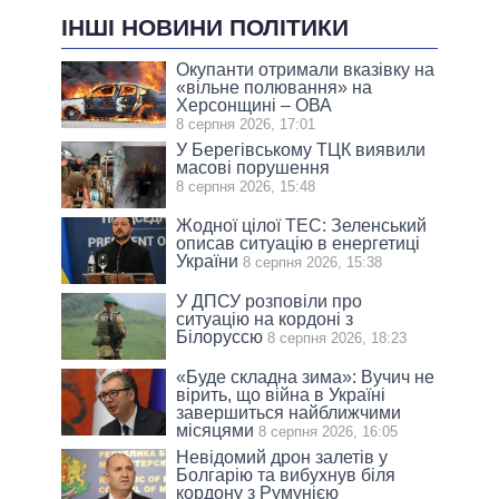
ІНШІ НОВИНИ ПОЛІТИКИ
Окупанти отримали вказівку на
«вільне полювання» на
Херсонщині – ОВА
8 серпня 2026, 17:01
У Берегівському ТЦК виявили
масові порушення
8 серпня 2026, 15:48
Жодної цілої ТЕС: Зеленський
описав ситуацію в енергетиці
України
8 серпня 2026, 15:38
У ДПСУ розповіли про
ситуацію на кордоні з
Білоруссю
8 серпня 2026, 18:23
«Буде складна зима»: Вучич не
вірить, що війна в Україні
завершиться найближчими
місяцями
8 серпня 2026, 16:05
Невідомий дрон залетів у
Болгарію та вибухнув біля
кордону з Румунією