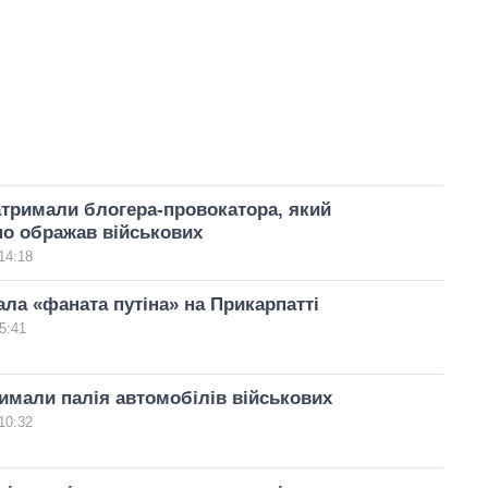
атримали блогера-провокатора, який
о ображав військових
14:18
ла «фаната путіна» на Прикарпатті
5:41
римали палія автомобілів військових
10:32