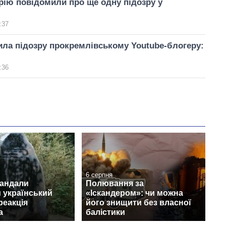
ію повідомили про ще одну підозру у
:37
ла підозру прокремлівському Youtube-блогеру:
:36
6 серпня
вандали
Полювання за
 український
«Іскандером»: чи можна
реакція
його знищити без власної
а
балістики