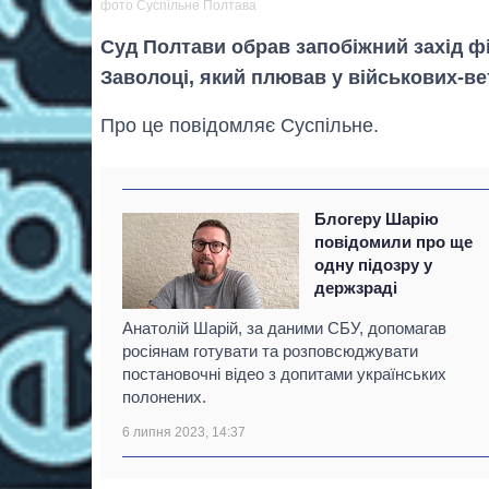
фото Суспільне Полтава
Суд Полтави обрав запобіжний захід ф
Заволоці, який плював у військових-ве
Про це повідомляє Суспільне.
Блогеру Шарію
повідомили про ще
одну підозру у
держзраді
Анатолій Шарій, за даними СБУ, допомагав
росіянам готувати та розповсюджувати
постановочні відео з допитами українських
полонених.
6 липня 2023, 14:37