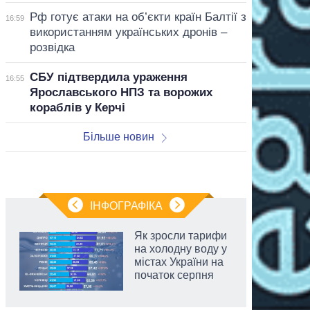
Рф готує атаки на об’єкти країн Балтії з
16:59
використанням українських дронів –
розвідка
СБУ підтвердила ураження
16:55
Ярославського НПЗ та ворожих
кораблів у Керчі
Більше новин
ІНФОГРАФІКА
Як зросли тарифи
на холодну воду у
містах України на
початок серпня