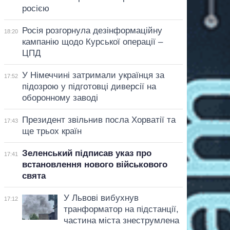
росією
Росія розгорнула дезінформаційну
18:20
кампанію щодо Курської операції –
ЦПД
У Німеччині затримали українця за
17:52
підозрою у підготовці диверсії на
оборонному заводі
Президент звільнив посла Хорватії та
17:43
ще трьох країн
Зеленський підписав указ про
17:41
встановлення нового військового
свята
У Львові вибухнув
17:12
транформатор на підстанції,
частина міста знеструмлена