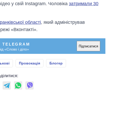
відео у свій Instagram. Чоловіка
затримали 30
анківської області
, який адміністрував
режі «Вконтакті».
У TELEGRAM
Підписатися
ід «Слово і діло»
ькові
Провокація
Блогер
ділитися: