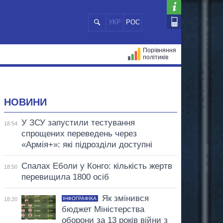
УКР
РОС
Порівняння
політиків
ЦІЙ
МЕРИ МІСТ
ВСІ ПЕРСОНИ
НОВИНИ
У ЗСУ запустили тестування
18:54
спрощених переведень через
«Армія+»: які підрозділи доступні
Спалах Еболи у Конго: кількість жертв
18:50
перевищила 1800 осіб
Як змінився
ІНФОГРАФІКА
18:20
бюджет Міністерства
оборони за 13 років війни з