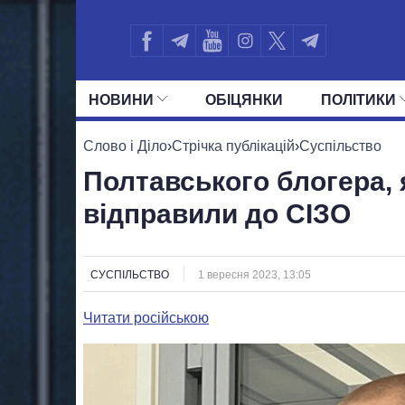
НОВИНИ
ОБIЦЯНКИ
ПОЛIТИКИ
УСІ ПОЛІТИКИ
ПРЕЗИДЕНТ І ОФ
Слово і Діло
›
Стрічка публікацій
›
Суспільство
Полтавського блогера, 
відправили до СІЗО
СУСПІЛЬСТВО
1 вересня 2023, 13:05
Читати російською