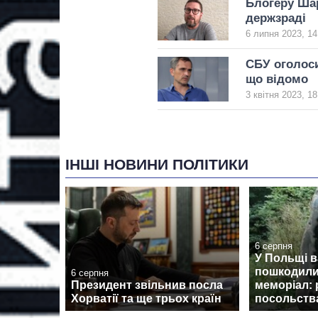
Блогеру Шар
держзраді
6 липня 2023, 14
СБУ оголоси
що відомо
3 квітня 2023, 18
ІНШІ НОВИНИ ПОЛІТИКИ
6 серпня
У Польщі 
пошкодили
6 серпня
Президент звільнив посла
меморіал: 
Хорватії та ще трьох країн
посольств