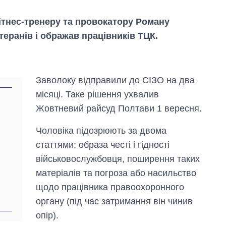
ітнес-тренеру та провокатору Роману
теранів і ображав працівників ТЦК.
Заволоку відправили до СІЗО на два
місяці. Таке рішення ухвалив
Жовтневий райсуд Полтави 1 вересня.
Чоловіка підозрюють за двома
статтями: образа честі і гідності
військовослужбовця, поширення таких
Скільки картоплі
матеріалів та погроза або насильство
вирощували в
щодо працівника правоохоронного
Україні до і під час
великої війни
органу (під час затримання він чинив
опір).