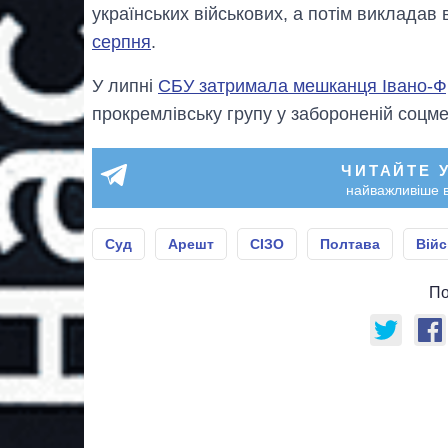
українських військових, а потім викладав 
серпня
.
У липні
СБУ затримала мешканця Івано-Фр
прокремлівську групу у забороненій соцме
ЧИТАЙТЕ 
найважливіше в
Суд
Арешт
СІЗО
Полтава
Війс
По